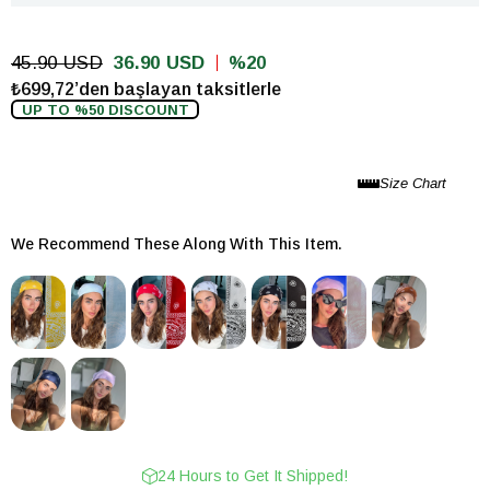
45.90 USD
36.90 USD
20
₺699,72’den başlayan taksitlerle
UP TO %50 DISCOUNT
We Recommend These Along With This Item.
24 Hours to Get It Shipped!