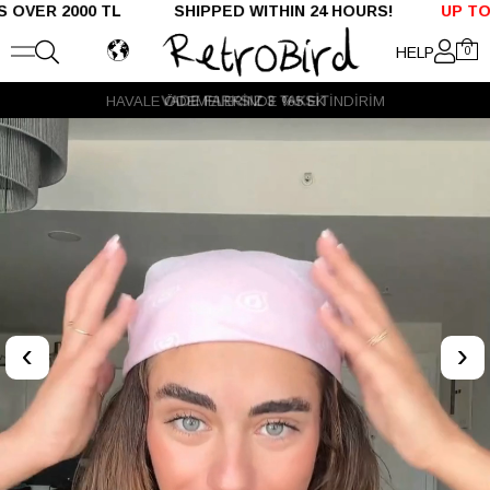
R 2000 TL SHIPPED WITHIN 24 HOURS!
UP TO %50 
HELP
0
VADE FARKSIZ 3 TAKSİT
‹
›