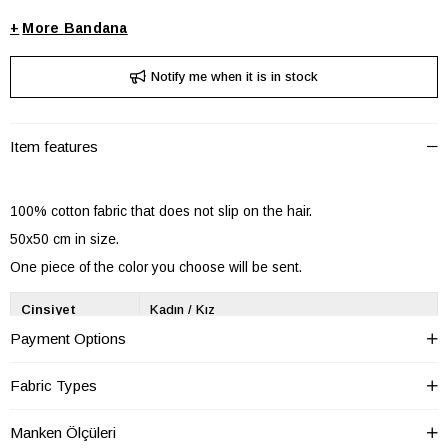
+
Bandana
Notify me when it is in stock
Item features
100% cotton fabric that does not slip on the hair.
50x50 cm in size.
One piece of the color you choose will be sent.
Cinsiyet
Kadın / Kız
Payment Options
Desen
Desenli
Ek Özellik
Desenli
Fabric Types
Kumaş Tipi
Dokuma
Manken Ölçüleri
Materyal
Pamuk