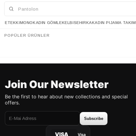
ETEK
KIMONO
KADIN GÖMLEK
ELBISE
HIRKA
KADIN PIJAMA TAKIM
Retrobird Red Bandana
Retrobird Dusty Pink Bandana
%20
%20
45.90 USD
36.90 USD
45.90 USD
36.90 USD
POPÜLER ÜRÜNLER
UP TO %50 DISCOUNT
UP TO %50 DISCOUNT
Join Our Newsletter
Be the first to hear about new collections and special
offers.
Subscribe
VISA
Visa