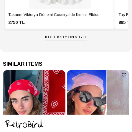
Tasarım Viktorya Dönemi Countryside Kırmızı Elbise
Taş Ren
2750 TL
895 T
KOLEKSİYONA GİT
SIMILAR ITEMS