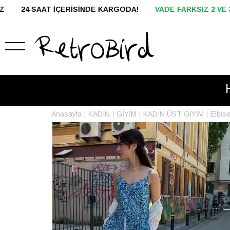
RGODA!
VADE FARKSIZ 2 VE 3 TAKSİT
HAVALE İLE ÖDEMED
Anasayfa
KADIN
GİYİM
KADIN ÜST GİYİM
Elbis