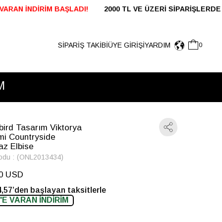
L VE ÜZERİ SİPARİŞLERDE KARGO ÜCRETSİZ 24 SAAT 
SİPARİŞ TAKİBİ
ÜYE GIRIŞI
YARDIM
0
M
bird Tasarım Viktorya
i Countryside
az Elbise
odu
(ONL2013434)
90 USD
,57’den başlayan taksitlerle
'E VARAN İNDİRİM