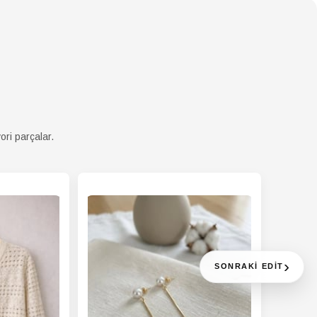
ma
yıkayın (30°C - 40°C). Ağartıcı
atı
kullanmayın. Nazikçe kurutun,
kurutma makinesinde
kurutmayın. Ütü yapmak
isterseniz (gerekli olmamalıdır),
buharla veya ürün hafif
nemliyken yapın.
ori parçalar.
›
SONRAKI EDIT