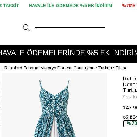
E %5 EK İNDİRİM
%70'E VARAN İNDİRİM BAŞLADI!
2000 T
HAVALE ÖDEMELERİNDE %5 EK İNDİRİ
e
Retrobird Tasarım Viktorya Dönemi Countryside Turkuaz Elbise
Retro
Dönem
Turku
Stok K
147.
₺2.804
%70