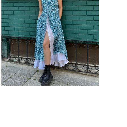
ELBİ
Kapa
Şekli
ELBİ
Keme
Duru
ELBİ
Boyu
ELBİ
Tipi
ELBİ
Kole
ELBİ
Kuma
ELBİ
Kutu
Duru
ELBİ
Mate
ELBİ
Menş