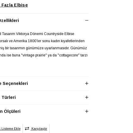
 Fazla
Elbise
zellikleri
d Tasarım Viktorya Dönemi Countryside Elbise
ırsalı ve Amerika 1800’ler sonu kadın kıyafetlerinden
miş bir tasarımın günümüze uyarlanmasıdır. Günümüz
nda ise buna "vintage prairie" ya da "cottagecore" tarzı
selerimizin üst katmanında pamuklu veya viskon kumaş
 Seçenekleri
yoruz. Alt beyaz katmanda %80 veya
uklu kumaş kullanılır. %20 polyester içerebilir.
Türleri
plidir. Sırtı lastiklidir.
r kullanım sağlar.
 Ölçüleri
15 cm. (Ürün pamuklu olduğundan, ilk yıkama ve ütü
oluşacak ölçü verilmiştir)
k Listeme Ekle
Karşılaştır