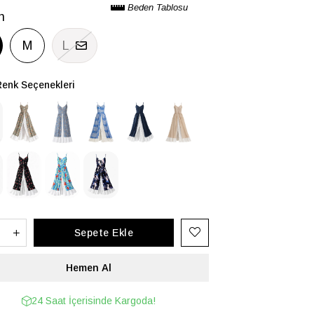
Beden Tablosu
n
M
L
Renk Seçenekleri
24 Saat İçerisinde Kargoda!