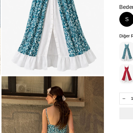
Bede
S
Diğer 