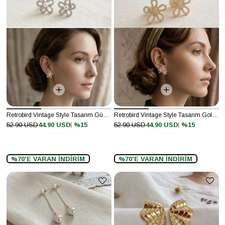
Retrobird Vintage Style Tasarım Gümüş Renkli Küpe
Retrobird Vintage Style Tasarım Gold Renkli Küpe
%15
%15
52.90 USD
44.90 USD
52.90 USD
44.90 USD
%70'E VARAN İNDİRİM
%70'E VARAN İNDİRİM