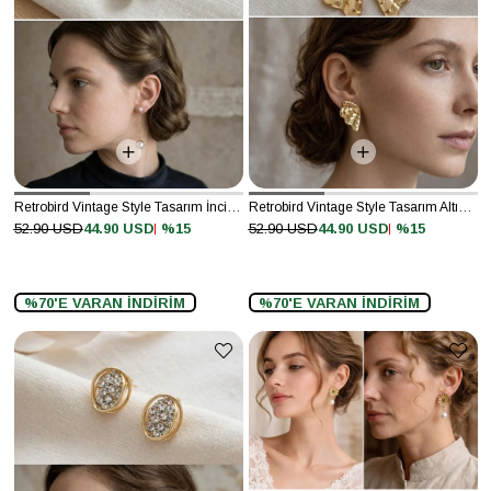
Retrobird Vintage Style Tasarım İnci Renkli Küpe
Retrobird Vintage Style Tasarım Altın Renkli Küpe
%15
%15
52.90 USD
44.90 USD
52.90 USD
44.90 USD
%70'E VARAN İNDİRİM
%70'E VARAN İNDİRİM