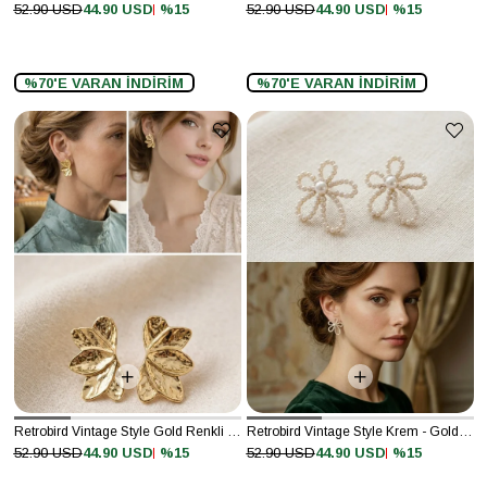
%15
%15
52.90 USD
44.90 USD
52.90 USD
44.90 USD
%70'E VARAN İNDİRİM
%70'E VARAN İNDİRİM
Retrobird Vintage Style Gold Renkli Küpe
Retrobird Vintage Style Krem - Gold Tasarım Küpe
%15
%15
52.90 USD
44.90 USD
52.90 USD
44.90 USD