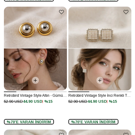
Retrobird Vintage Style Altın - Gümüş Renkli Tasarım Küpe
Retrobird Vintage Style İnci Renkli Tasarım Küpe
%15
%15
52.90 USD
44.90 USD
52.90 USD
44.90 USD
%70'E VARAN İNDİRİM
%70'E VARAN İNDİRİM