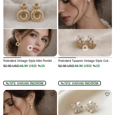
Retrobird Vintage Style Altın Renkli Tasarım Küpe
Retrobird Tasarım Vintage Style Gold Renkli Küpe
%15
%15
52.90 USD
44.90 USD
52.90 USD
44.90 USD
%70'E VARAN İNDİRİM
%70'E VARAN İNDİRİM