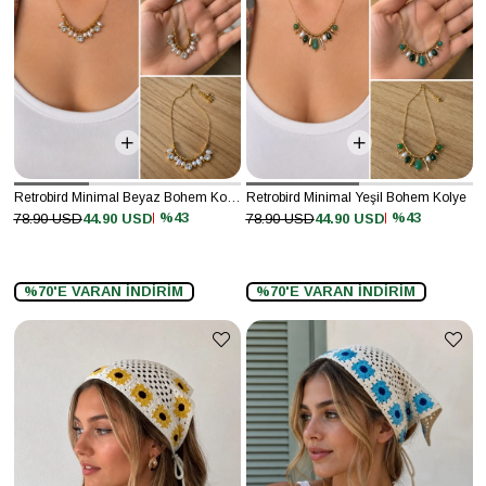
Retrobird Minimal Beyaz Bohem Kolye
Retrobird Minimal Yeşil Bohem Kolye
%43
%43
78.90 USD
44.90 USD
78.90 USD
44.90 USD
%70'E VARAN İNDİRİM
%70'E VARAN İNDİRİM