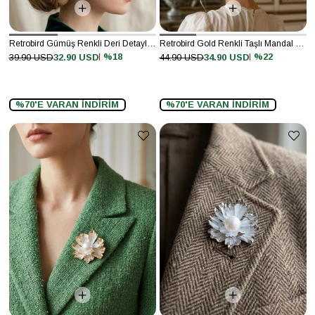
Retrobird Gümüş Renkli Deri Detaylı 2'li Çıt Çıt Toka
Retrobird Gold Renkli Taşlı Mandal Toka
%18
%22
39.90 USD
32.90 USD
44.90 USD
34.90 USD
%70'E VARAN İNDİRİM
%70'E VARAN İNDİRİM