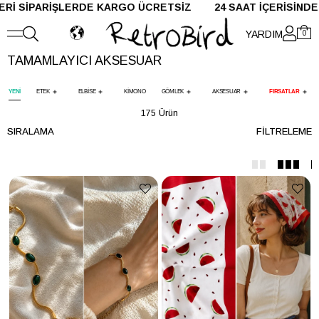
 KARGODA!
VADE FARKSIZ 2 VE 3 TAKSİT
HAVALE İLE ÖDE
YARDIM
0
TAMAMLAYICI AKSESUAR
YENİ
ETEK
ELBİSE
KİMONO
GÖMLEK
AKSESUAR
FIRSATLAR
175 Ürün
SIRALAMA
FILTRELEME