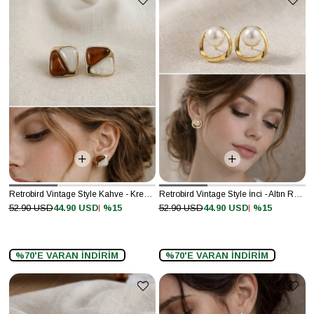
Retrobird Vintage Style Kahve - Krem Tasarım Küpe
Retrobird Vintage Style İnci - Altın Renkli Tasarım Küpe
%15
%15
52.90 USD
44.90 USD
52.90 USD
44.90 USD
%70'E VARAN İNDİRİM
%70'E VARAN İNDİRİM