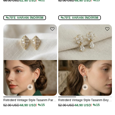
%21
%15
66.90 USD
52.90 USD
52.90 USD
44.90 USD
%70'E VARAN İNDİRİM
%70'E VARAN İNDİRİM
Retrobird Vintage Style Tasarım Parlak Sarı Küpe
Retrobird Vintage Style Tasarım Beyaz - Altın Renkli Küpe
%15
%15
52.90 USD
44.90 USD
52.90 USD
44.90 USD