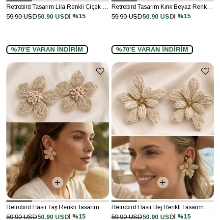
Retrobird Tasarım Lila Renkli Çiçek Küpe
Retrobird Tasarım Kırık Beyaz Renkli Çiçek Küpe
%15
%15
59.90 USD
50.90 USD
59.90 USD
50.90 USD
%70'E VARAN İNDİRİM
%70'E VARAN İNDİRİM
Retrobird Hasır Taş Renkli Tasarım Yasemin Küpe
Retrobird Hasır Bej Renkli Tasarım Papatya Küpe
%15
%15
59.90 USD
50.90 USD
59.90 USD
50.90 USD