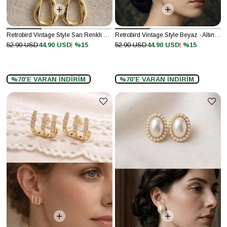
Retrobird Vintage Style Sarı Renkli Küpe
Retrobird Vintage Style Beyaz - Altın Renkli Küpe
%15
%15
52.90 USD
44.90 USD
52.90 USD
44.90 USD
%70'E VARAN İNDİRİM
%70'E VARAN İNDİRİM