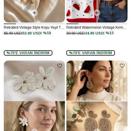
Retrobird Vintage Style Koyu Yeşil Taş Detaylı Altın Renkli Bileklik
Retrobird Watermelon Vintage Kırmızı Bandana Fular
%18
%13
65.90 USD
53.90 USD
39.90 USD
34.90 USD
%70'E VARAN İNDİRİM
%70'E VARAN İNDİRİM