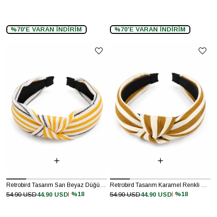
%70'E VARAN İNDİRİM
%70'E VARAN İNDİRİM
Retrobird Tasarım Sarı Beyaz Düğümlü Taç
Retrobird Tasarım Karamel Renkli Düğümlü Taç
%18
%18
54.90 USD
44.90 USD
54.90 USD
44.90 USD