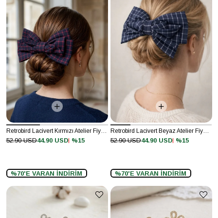
Retrobird Lacivert Kırmızı Atelier Fiyonk Toka – Büyük Boy
Retrobird Lacivert Beyaz Atelier Fiyonk Toka – Büyük Boy
%15
%15
52.90 USD
44.90 USD
52.90 USD
44.90 USD
%70'E VARAN İNDİRİM
%70'E VARAN İNDİRİM