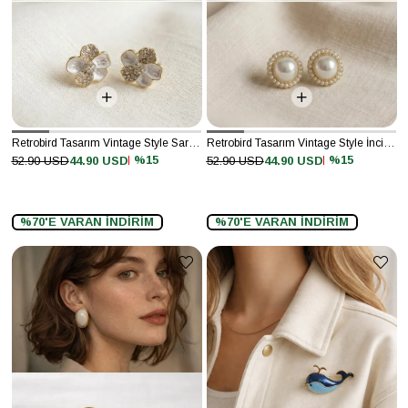
Retrobird Tasarım Vintage Style Sarı Renkli Küpe
Retrobird Tasarım Vintage Style İnci - Sarı Renkli Küpe
%15
%15
52.90 USD
44.90 USD
52.90 USD
44.90 USD
%70'E VARAN İNDİRİM
%70'E VARAN İNDİRİM