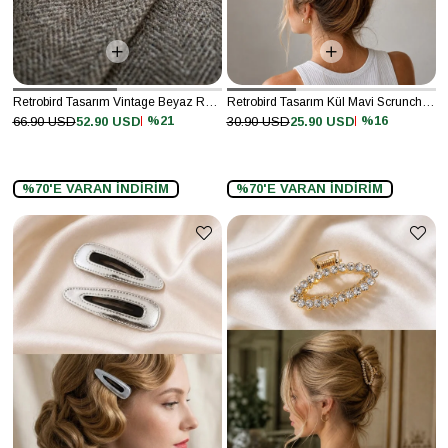
Retrobird Tasarım Vintage Beyaz Renkli Broş Yaka İğnesi
Retrobird Tasarım Kül Mavi Scrunchie Toka
%21
%16
66.90 USD
52.90 USD
30.90 USD
25.90 USD
%70'E VARAN İNDİRİM
%70'E VARAN İNDİRİM