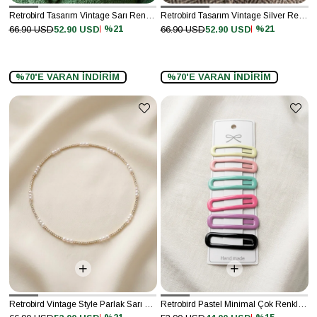
Retrobird Tasarım Vintage Sarı Renkli Broş Yaka İğnesi
Retrobird Tasarım Vintage Silver Renkli Broş Yaka İğnesi
%21
%21
66.90 USD
52.90 USD
66.90 USD
52.90 USD
%70'E VARAN İNDİRİM
%70'E VARAN İNDİRİM
Retrobird Vintage Style Parlak Sarı Grace Choker Kolye
Retrobird Pastel Minimal Çok Renkli Toka Seti – 6'lı