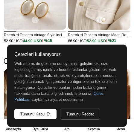
Retrobird Tasarım Vintage Style İnci Renkli Küpe
Retrobird Tasarım Vintage Marin Renkli Balina Broş Yaka İğnesi
%15
%21
52.90 USD
44.90 USD
66.90 USD
52.90 USD
Çerezleri kullanıyoruz
%70'E VARAN İNDİRİM
%70'E VARAN İNDİRİM
Web sitemizde gezinme deneyiminizi geliştirmek, size
kişiselleştirilmiş içerik ve hedefli reklamlar göstermek, web
sitesi trafiğimizi analiz etmek ve ziyaretçilerimizin nereden
geldiğini anlamak için çerezler ve diğer izleme teknolojilerini
kullanıyoruz. Çerezler ve bunları neden kullandığımız
hakkında daha fazla bilgi edinmek isterseniz,
Çerez
Politikası
sayfamızı ziyaret edebilirsiniz.
Tümünü Kabul Et
Tümünü Reddet
Anasayfa
Üye Girişi
Ara
Sepetim
Menu