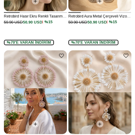
Retrobird Hasır Ekru Renkli Tasarım Papatya Küpe
Retrobird Aura Metal Çerçeveli Vizon Hasır Küpe
%15
%15
59.90 USD
50.90 USD
59.90 USD
50.90 USD
%70'E VARAN İNDİRİM
%70'E VARAN İNDİRİM