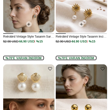
Retrobird Vintage Style Tasarım Sarı Küpe
Retrobird Vintage Style Tasarım İnci Sarı Küpe
%15
%15
52.90 USD
44.90 USD
52.90 USD
44.90 USD
%70'E VARAN İNDİRİM
%70'E VARAN İNDİRİM