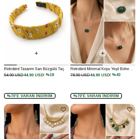
Retrobird Tasarım Sarı Büzgülü Taç
Retrobird Minimal Koyu Yeşil Bohem Kolye
%18
%43
54.90 USD
44.90 USD
78.90 USD
44.90 USD
%70'E VARAN İNDİRİM
%70'E VARAN İNDİRİM