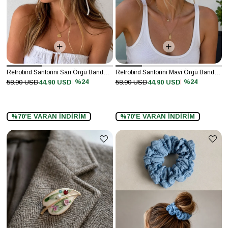
Retrobird Santorini Sarı Örgü Bandana
Retrobird Santorini Mavi Örgü Bandana
%24
%24
58.90 USD
44.90 USD
58.90 USD
44.90 USD
%70'E VARAN İNDİRİM
%70'E VARAN İNDİRİM