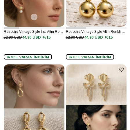
Retrobird Vintage Style İnci Altın Renkli Küpe
Retrobird Vintage Style Altın Renkli Küpe
%15
%15
52.90 USD
44.90 USD
52.90 USD
44.90 USD
%70'E VARAN İNDİRİM
%70'E VARAN İNDİRİM