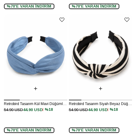
%70'E VARAN İNDİRİM
%70'E VARAN İNDİRİM
Retrobird Tasarım Kül Mavi Düğümlü Taç
Retrobird Tasarım Siyah Beyaz Düğümlü Taç
%18
%18
54.90 USD
44.90 USD
54.90 USD
44.90 USD
%70'E VARAN İNDİRİM
%70'E VARAN İNDİRİM