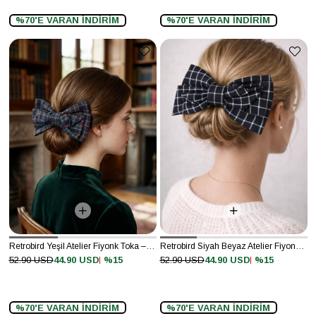
%70'E VARAN İNDİRİM
%70'E VARAN İNDİRİM
Retrobird Yeşil Atelier Fiyonk Toka – Büyük Boy
Retrobird Siyah Beyaz Atelier Fiyonk Toka – Büyük Boy
%15
%15
52.90 USD
44.90 USD
52.90 USD
44.90 USD
%70'E VARAN İNDİRİM
%70'E VARAN İNDİRİM