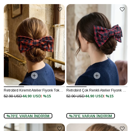
Retrobird Kiremit Atelier Fiyonk Toka – Büyük Boy
Retrobird Çok Renkli Atelier Fiyonk Toka – Büyük Boy
%15
%15
52.90 USD
44.90 USD
52.90 USD
44.90 USD
%70'E VARAN İNDİRİM
%70'E VARAN İNDİRİM