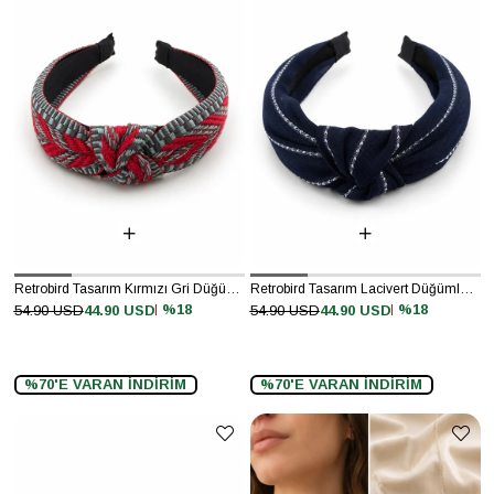
Retrobird Tasarım Kırmızı Gri Düğümlü Taç
Retrobird Tasarım Lacivert Düğümlü Taç
%18
%18
54.90 USD
44.90 USD
54.90 USD
44.90 USD
%70'E VARAN İNDİRİM
%70'E VARAN İNDİRİM