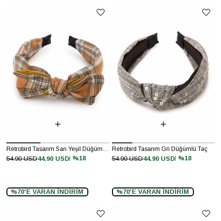
Retrobird Tasarım Sarı Yeşil Düğümlü Taç
Retrobird Tasarım Gri Düğümlü Taç
%18
%18
54.90 USD
44.90 USD
54.90 USD
44.90 USD
%70'E VARAN İNDİRİM
%70'E VARAN İNDİRİM