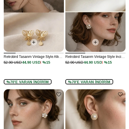
Retrobird Tasarım Vintage Style Altın Renkli Küpe
Retrobird Tasarım Vintage Style İnci - Altın Renkli Küpe
%15
%15
52.90 USD
44.90 USD
52.90 USD
44.90 USD
%70'E VARAN İNDİRİM
%70'E VARAN İNDİRİM