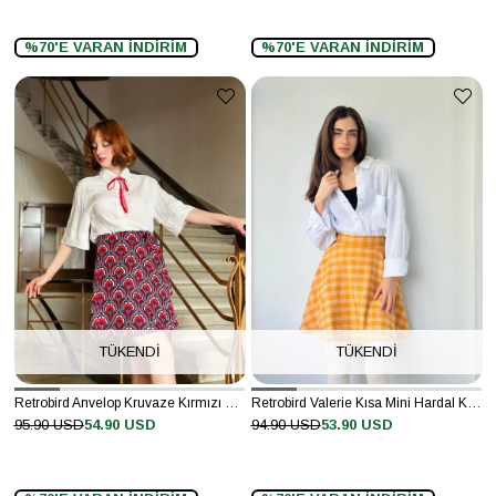
%70'E VARAN İNDİRİM
%70'E VARAN İNDİRİM
TÜKENDI
TÜKENDI
Retrobird Anvelop Kruvaze Kırmızı Mini Etek
Retrobird Valerie Kısa Mini Hardal Kloş Etek
95.90 USD
54.90 USD
94.90 USD
53.90 USD