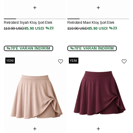
Retrobird Siyah Kloş Şort Etek
Retrobird Mavi Kloş Şort Etek
%23
%23
110.90 USD
85.90 USD
110.90 USD
85.90 USD
%70'E VARAN İNDİRİM
%70'E VARAN İNDİRİM
YENI
YENI
ÜRÜN
ÜRÜN