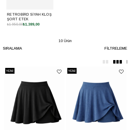
RETROBIRD SIYAH KLOŞ
ŞORT ETEK
₺1.389,00
₺1.950,00
10 Ürün
SIRALAMA
FILTRELEME
YENI
YENI
ÜRÜN
ÜRÜN