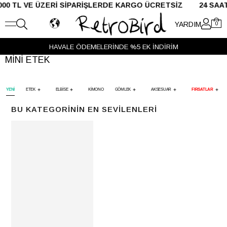
 ÜZERİ SİPARİŞLERDE KARGO ÜCRETSİZ 24 SAAT İÇE
YARDIM
0
HAVALE ÖDEMELERİNDE %5 EK İNDİRİM
MİNİ ETEK
YENİ
ETEK
ELBİSE
KİMONO
GÖMLEK
AKSESUAR
FIRSATLAR
BU KATEGORININ EN SEVILENLERI