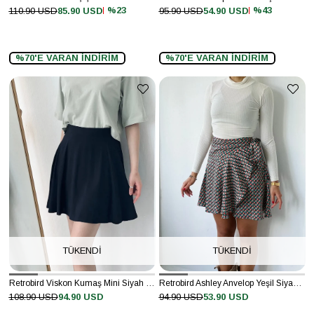
%23
%43
110.90 USD
85.90 USD
95.90 USD
54.90 USD
%70'E VARAN İNDİRİM
%70'E VARAN İNDİRİM
TÜKENDI
TÜKENDI
Retrobird Viskon Kumaş Mini Siyah Renkli Kadın Şort Etek
Retrobird Ashley Anvelop Yeşil Siyah Desenli Mini Etek
108.90 USD
94.90 USD
94.90 USD
53.90 USD