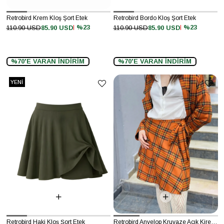
Retrobird Krem Kloş Şort Etek
Retrobird Bordo Kloş Şort Etek
%23
%23
110.90 USD
85.90 USD
110.90 USD
85.90 USD
%70'E VARAN İNDİRİM
%70'E VARAN İNDİRİM
YENI
ÜRÜN
Retrobird Haki Kloş Şort Etek
Retrobird Anvelop Kruvaze Açık Kiremit Mini Etek