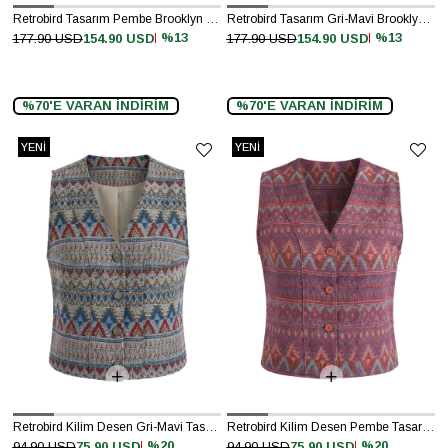
Retrobird Tasarım Pembe Brooklyn Bomber Ceket
Retrobird Tasarım Gri-Mavi Brooklyn Bomber Ceket
%13
%13
177.90 USD
154.90 USD
177.90 USD
154.90 USD
%70'E VARAN İNDİRİM
%70'E VARAN İNDİRİM
YENI
YENI
ÜRÜN
ÜRÜN
Retrobird Kilim Desen Gri-Mavi Tasarım Yelek
Retrobird Kilim Desen Pembe Tasarım Yelek
%20
%20
94.90 USD
75.90 USD
94.90 USD
75.90 USD