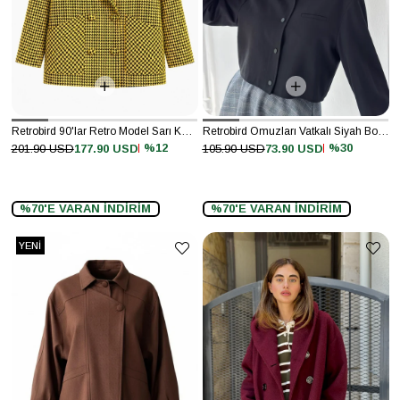
Retrobird 90'lar Retro Model Sarı Kazayağı Oversize Tasarım Ekose Ceket
Retrobird Omuzları Vatkalı Siyah Bomber Kısa Ceket
%12
%30
201.90 USD
177.90 USD
105.90 USD
73.90 USD
%70'E VARAN İNDİRİM
%70'E VARAN İNDİRİM
YENI
ÜRÜN