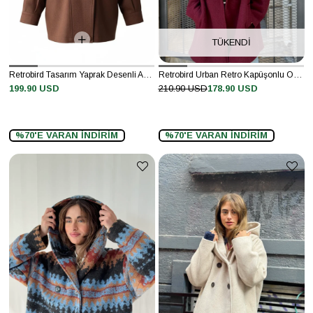
TÜKENDI
Retrobird Tasarım Yaprak Desenli Açık Kahve Bomber Ceket Mont
Retrobird Urban Retro Kapüşonlu Oversize Bordo Ceket Kaban
199.90 USD
210.90 USD
178.90 USD
%70'E VARAN İNDİRİM
%70'E VARAN İNDİRİM