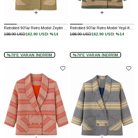
Retrobird 90'lar Retro Model Zeytin Renkli Oversize Tasarım Ekose Ceket
Retrobird 90'lar Retro Model Yeşil-Krem Oversize Tasarım Ekose Ceket
%14
%14
188.90 USD
162.90 USD
188.90 USD
162.90 USD
%70'E VARAN İNDİRİM
%70'E VARAN İNDİRİM