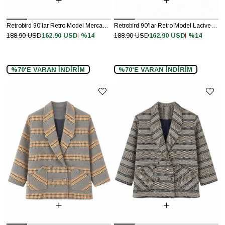
Retrobird 90'lar Retro Model Mercan Oversize Tasarım Ekose Ceket
Retrobird 90'lar Retro Model Lacivert-Krem Oversize Tasarım Ekose Ceket
%14
%14
188.90 USD
162.90 USD
188.90 USD
162.90 USD
%70'E VARAN İNDİRİM
%70'E VARAN İNDİRİM