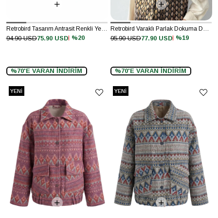
Retrobird Tasarım Antrasit Renkli Yelek
Retrobird Varaklı Parlak Dokuma Desenli Vizon Gold Tasarım Yelek
%20
%19
94.90 USD
75.90 USD
95.90 USD
77.90 USD
%70'E VARAN İNDİRİM
%70'E VARAN İNDİRİM
YENI
YENI
ÜRÜN
ÜRÜN