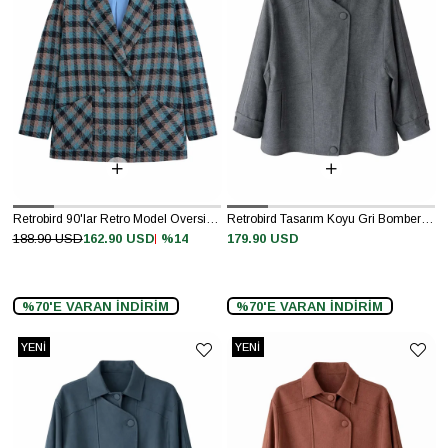
Retrobird 90'lar Retro Model Oversize Tasarım Mavi Gri Ekose Ceket
Retrobird Tasarım Koyu Gri Bomber Ceket Mont
%14
188.90 USD
162.90 USD
179.90 USD
%70'E VARAN İNDİRİM
%70'E VARAN İNDİRİM
YENI
YENI
ÜRÜN
ÜRÜN