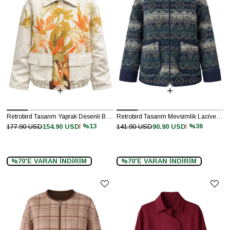
Retrobird Tasarım Yaprak Desenli Brooklyn Bomber Ceket
Retrobird Tasarım Mevsimlik Lacivert İnce Ceket
%13
%36
177.90 USD
154.90 USD
141.90 USD
90.90 USD
%70'E VARAN İNDİRİM
%70'E VARAN İNDİRİM