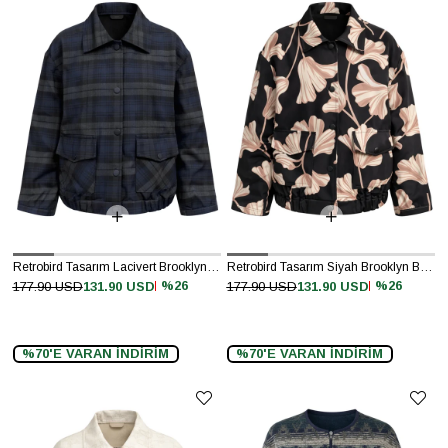
Retrobird Tasarım Lacivert Brooklyn Bomber Ceket
Retrobird Tasarım Siyah Brooklyn Bomber Ceket
%26
%26
177.90 USD
131.90 USD
177.90 USD
131.90 USD
%70'E VARAN İNDİRİM
%70'E VARAN İNDİRİM