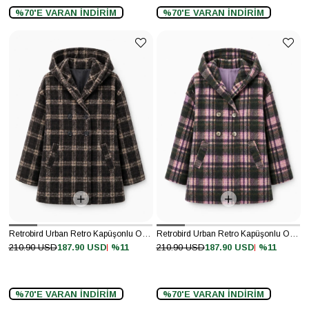
%70'E VARAN İNDİRİM
%70'E VARAN İNDİRİM
Retrobird Urban Retro Kapüşonlu Oversize Koyu Kahve Ceket Kaban
Retrobird Urban Retro Kapüşonlu Oversize Lila Ceket Kaban
%11
%11
210.90 USD
187.90 USD
210.90 USD
187.90 USD
%70'E VARAN İNDİRİM
%70'E VARAN İNDİRİM