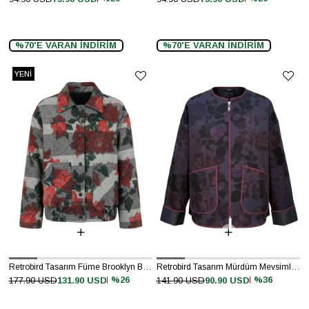
%70'E VARAN İNDİRİM
%70'E VARAN İNDİRİM
YENI
ÜRÜN
Retrobird Tasarım Füme Brooklyn Bomber Ceket
Retrobird Tasarım Mürdüm Mevsimlik İnce Ceket
%26
%36
177.90 USD
131.90 USD
141.90 USD
90.90 USD