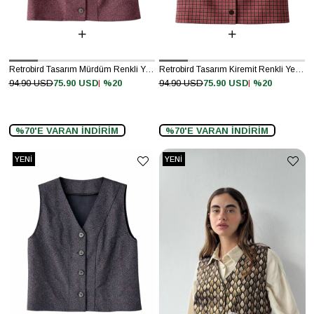
Retrobird Tasarım Mürdüm Renkli Yelek
Retrobird Tasarım Kiremit Renkli Yelek
%20
%20
94.90 USD
75.90 USD
94.90 USD
75.90 USD
%70'E VARAN İNDİRİM
%70'E VARAN İNDİRİM
YENI
YENI
ÜRÜN
ÜRÜN