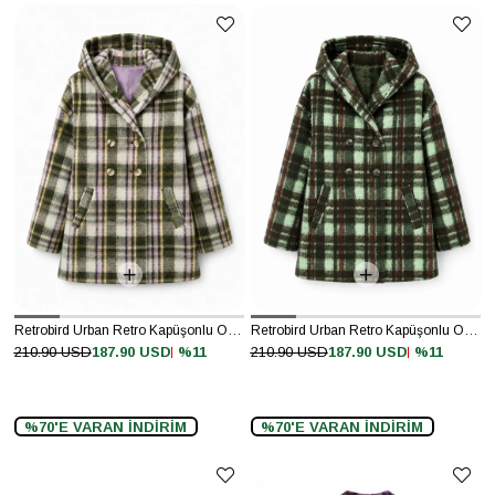
Retrobird Urban Retro Kapüşonlu Oversize Yeşil Lila Ceket Kaban
Retrobird Urban Retro Kapüşonlu Oversize Haki Ceket Kaban
%11
%11
210.90 USD
187.90 USD
210.90 USD
187.90 USD
%70'E VARAN İNDİRİM
%70'E VARAN İNDİRİM