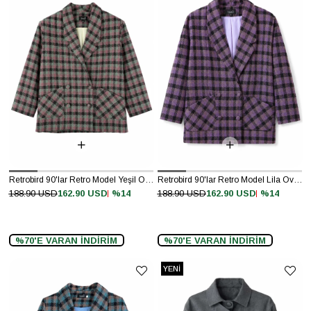
Retrobird 90'lar Retro Model Yeşil Oversize Tasarım Ekose Ceket
Retrobird 90'lar Retro Model Lila Oversize Tasarım Ekose Ceket
%14
%14
188.90 USD
162.90 USD
188.90 USD
162.90 USD
%70'E VARAN İNDİRİM
%70'E VARAN İNDİRİM
YENI
ÜRÜN