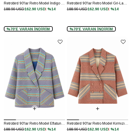
Retrobird 90'lar Retro Model İndigo Oversize Tasarım Ekose Ceket
Retrobird 90'lar Retro Model Gri-Lacivert Oversize Tasarım Ekose Ceket
%14
%14
188.90 USD
162.90 USD
188.90 USD
162.90 USD
%70'E VARAN İNDİRİM
%70'E VARAN İNDİRİM
Retrobird 90'lar Retro Model Eflatun Oversize Tasarım Ekose Ceket
Retrobird 90'lar Retro Model Kırmızı-Gri Oversize Tasarım Ekose Ceket
%14
%14
188.90 USD
162.90 USD
188.90 USD
162.90 USD