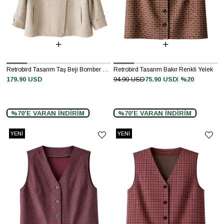
Retrobird Tasarım Taş Beji Bomber Ceket Mont
Retrobird Tasarım Bakır Renkli Yelek
%20
179.90 USD
94.90 USD
75.90 USD
%70'E VARAN İNDİRİM
%70'E VARAN İNDİRİM
YENI
YENI
ÜRÜN
ÜRÜN