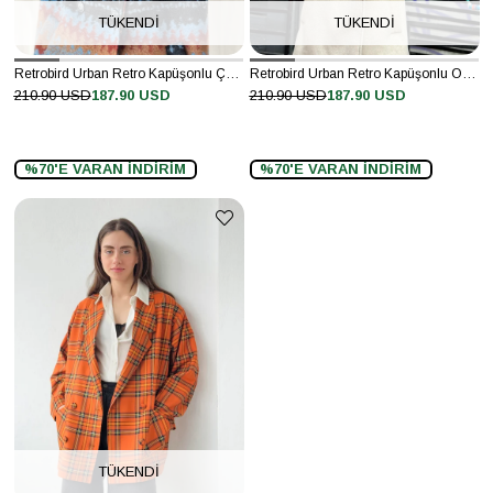
TÜKENDI
TÜKENDI
Retrobird Urban Retro Kapüşonlu Çok Renkli Oversize Ceket Kaban
Retrobird Urban Retro Kapüşonlu Oversize Bej Ceket Kaban
210.90 USD
187.90 USD
210.90 USD
187.90 USD
%70'E VARAN İNDİRİM
%70'E VARAN İNDİRİM
TÜKENDI