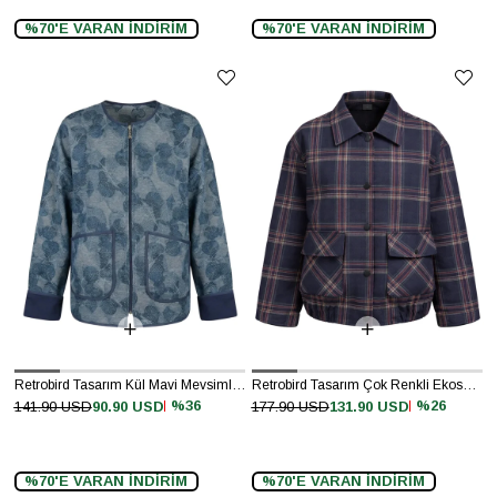
%70'E VARAN İNDİRİM
%70'E VARAN İNDİRİM
Retrobird Tasarım Kül Mavi Mevsimlik İnce Ceket
Retrobird Tasarım Çok Renkli Ekose Desenli Brooklyn Bomber Ceket
%36
%26
141.90 USD
90.90 USD
177.90 USD
131.90 USD
%70'E VARAN İNDİRİM
%70'E VARAN İNDİRİM