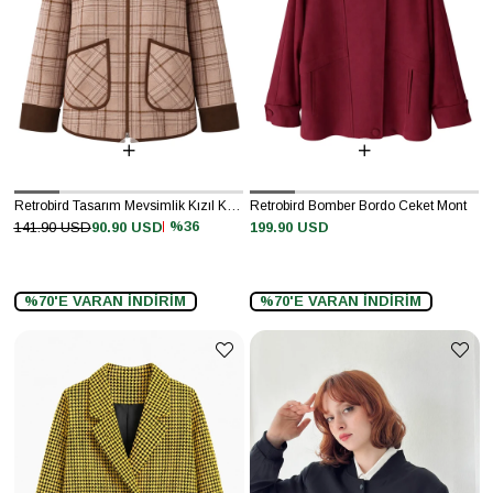
Retrobird Tasarım Mevsimlik Kızıl Kahve İnce Ceket
Retrobird Bomber Bordo Ceket Mont
%36
141.90 USD
90.90 USD
199.90 USD
%70'E VARAN İNDİRİM
%70'E VARAN İNDİRİM