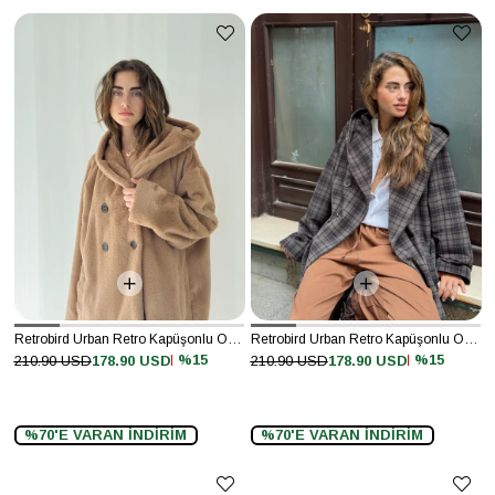
Retrobird Urban Retro Kapüşonlu Oversize Camel Ceket Kaban
Retrobird Urban Retro Kapüşonlu Oversize Füme Ceket Kaban
%15
%15
210.90 USD
178.90 USD
210.90 USD
178.90 USD
%70'E VARAN İNDİRİM
%70'E VARAN İNDİRİM