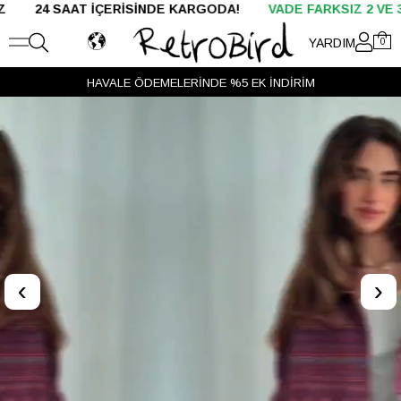
SAAT İÇERİSİNDE KARGODA!
VADE FARKSIZ 2 VE 3 TAKSİT
YARDIM
0
HAVALE ÖDEMELERİNDE %5 EK İNDİRİM
‹
›