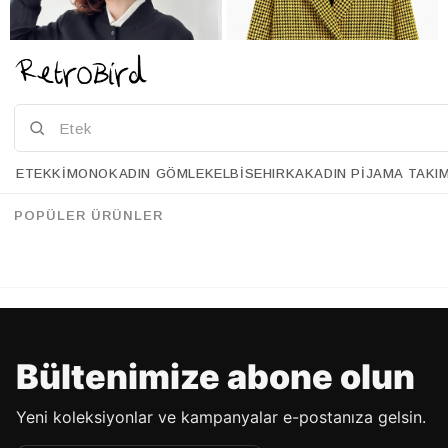
ETEK
KIMONO
KADIN GÖMLEK
ELBISE
HIRKA
KADIN PIJAMA TAKI
Retrobird Omuzları Vatkalı Siyah Bomber Kısa Ceket
Retrobird 90'lar Retro Model Sarı Kazayağı Oversize Tasarım Ekose Ceket
%30
%12
105.90 USD
73.90 USD
201.90 USD
177.90 USD
POPÜLER ÜRÜNLER
%70'E VARAN İNDİRİM
%70'E VARAN İNDİRİM
Bültenimize abone olun
Yeni koleksiyonlar ve kampanyalar e-postanıza gelsin.