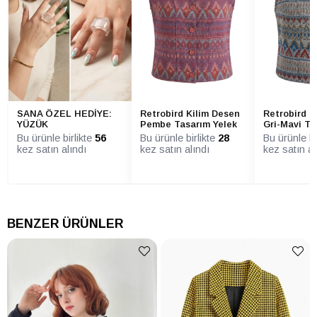
SANA ÖZEL HEDİYE:
Retrobird Kilim Desen
Retrobird K
YÜZÜK
Pembe Tasarım Yelek
Gri-Mavi Ta
Bu ürünle birlikte
56
Bu ürünle birlikte
28
Bu ürünle bi
kez satın alındı
kez satın alındı
kez satın al
BENZER ÜRÜNLER