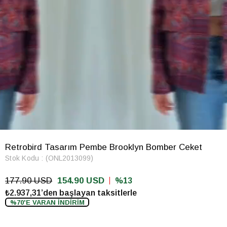
Retrobird Tasarım Pembe Brooklyn Bomber Ceket
Stok Kodu
(ONL2013099)
177.90 USD
154.90 USD
13
₺2.937,31’den başlayan taksitlerle
%70'E VARAN İNDİRİM