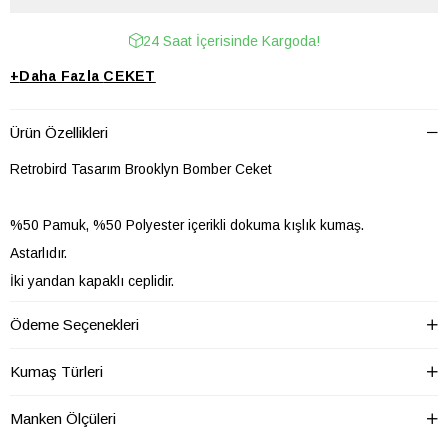
24 Saat İçerisinde Kargoda!
+
Daha Fazla
CEKET
Ürün Özellikleri
Retrobird Tasarım Brooklyn Bomber Ceket
%50 Pamuk, %50 Polyester içerikli dokuma kışlık kumaş.
Astarlıdır.
İki yandan kapaklı ceplidir.
Düşük omuzludur, bol kesimdir.
Ödeme Seçenekleri
Model üzerindeki beden S-M bedendir.
S-M beden ölçüleri:
Kumaş Türleri
Omuzdan boy: 60 cm
Manken Ölçüleri
İki omuz arası: 53 cm (soldan sağa)