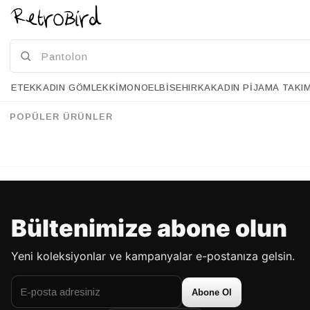
ETEK
KADIN GÖMLEK
KIMONO
ELBISE
HIRKA
KADIN PIJAMA TAKI
Retrobird Erkek Oversize Fermuarlı Antrasit Hırka Ceket
Retrobird Erkek Oversize Fermuarlı Standart Gri Hırka Ceket
%39
%39
105.90 USD
64.90 USD
105.90 USD
64.90 USD
POPÜLER ÜRÜNLER
%70'E VARAN İNDİRİM
%70'E VARAN İNDİRİM
Bültenimize abone olun
Yeni koleksiyonlar ve kampanyalar e-postanıza gelsin.
Abone Ol