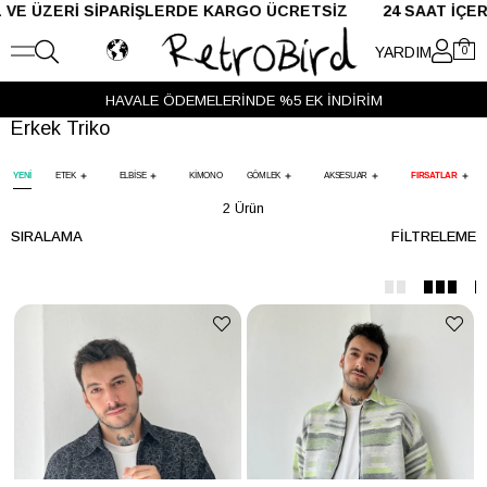
 ÜZERİ SİPARİŞLERDE KARGO ÜCRETSİZ 24 SAAT İÇE
YARDIM
0
HAVALE ÖDEMELERİNDE %5 EK İNDİRİM
Erkek Triko
YENİ
ETEK
ELBİSE
KİMONO
GÖMLEK
AKSESUAR
FIRSATLAR
2 Ürün
SIRALAMA
FILTRELEME