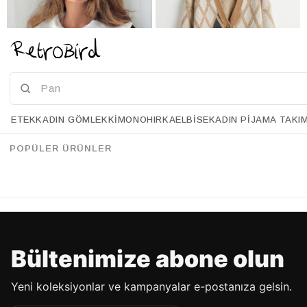
ETEK
KADIN GÖMLEK
KIMONO
HIRKA
ELBISE
KADIN PIJAMA TAKI
Retrobird Kısa Kalp Düğmeli Siyah Hırka
Retrobird Baklava Desen Camel Şardonlu Hırka
%33
%36
95.90 USD
63.90 USD
121.90 USD
77.90 USD
POPÜLER ÜRÜNLER
%70'E VARAN İNDİRİM
%70'E VARAN İNDİRİM
Bültenimize abone olun
Yeni koleksiyonlar ve kampanyalar e-postanıza gelsin.