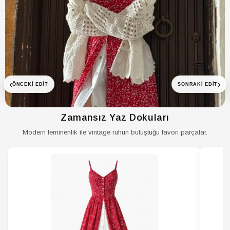
HIRKA Kumaş
Dokuma
Tipi
HIRKA Kutu
Kutusuz
Durumu
HIRKA Materyal
Akrilik
HIRKA Menşei
TR
‹
›
ÖNCEKI EDIT
SONRAKI EDIT
HIRKA Ortam
Günlük
HIRKA Paket
Tekli
İçeriği
Zamansız Yaz Dokuları
Modern feminenlik ile vintage ruhun buluştuğu favori parçalar.
HIRKA Parça
1
Sayısı
HIRKA Persona
Fashion Forward
HIRKA Sezon
Tüm Sezonlar
HIRKA Silüet
Relaxed
HIRKA
Hayır
Sürdürülebilirlik
Detayı