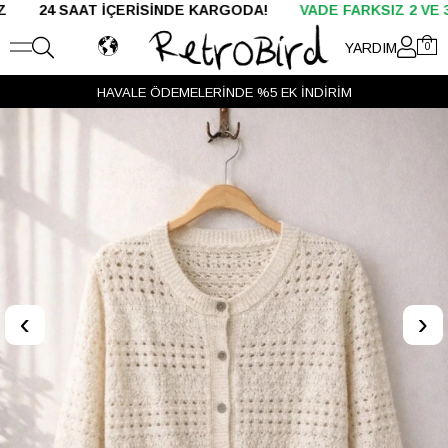
AT İÇERİSİNDE KARGODA!
VADE FARKSIZ 2 VE 3 TAKSİT
YARDIM
0
HAVALE ÖDEMELERİNDE %5 EK İNDİRİM
VADE FARKSIZ 2 VE 3 TAKSİT
‹
›