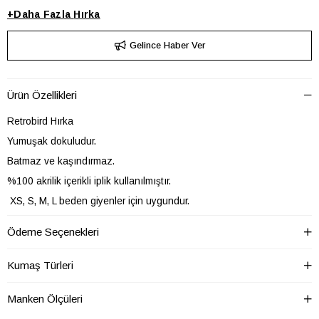
+
Daha Fazla
Hırka
Gelince Haber Ver
Ürün Özellikleri
Retrobird Hırka
Yumuşak dokuludur.
Batmaz ve kaşındırmaz.
%100 akrilik içerikli iplik kullanılmıştır.
XS, S, M, L beden giyenler için uygundur.
Ödeme Seçenekleri
HIRKA
Baskısız
Baskı/Nakış
Kumaş Türleri
Tekniği
HIRKA Boy
Regular
Manken Ölçüleri
HIRKA Cep
Cepsiz