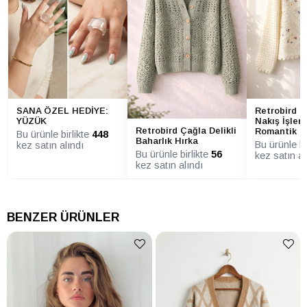
SANA ÖZEL HEDİYE:
Retrobird K
YÜZÜK
Nakış İşlem
Retrobird Çağla Delikli
Romantik H
Bu ürünle birlikte
448
Baharlık Hırka
Bu ürünle bi
kez satın alındı
Bu ürünle birlikte
56
kez satın al
kez satın alındı
BENZER ÜRÜNLER