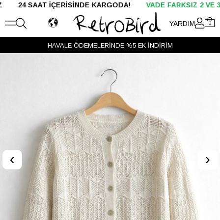
AAT İÇERİSİNDE KARGODA!
VADE FARKSIZ 2 VE 3 TAKSİT
YARDIM
0
HAVALE ÖDEMELERİNDE %5 EK İNDİRİM
‹
›