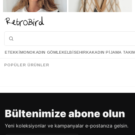
ETEK
KIMONO
KADIN GÖMLEK
ELBISE
HIRKA
KADIN PIJAMA TAKI
Retrobird Kısa Kalp Düğmeli Siyah Hırka
Retrobird Baklava Desen Camel Şardonlu Hırka
%33
%36
95.90 USD
63.90 USD
121.90 USD
77.90 USD
POPÜLER ÜRÜNLER
%70'E VARAN İNDİRİM
%70'E VARAN İNDİRİM
Bültenimize abone olun
Yeni koleksiyonlar ve kampanyalar e-postanıza gelsin.