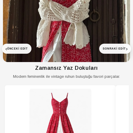
HIRKA Kumaş
Dokuma
Tipi
HIRKA Kutu
Kutusuz
Durumu
HIRKA Materyal
Akrilik
HIRKA Menşei
TR
‹
›
ÖNCEKI EDIT
SONRAKI EDIT
HIRKA Ortam
Günlük
HIRKA Paket
Tekli
İçeriği
Zamansız Yaz Dokuları
Modern feminenlik ile vintage ruhun buluştuğu favori parçalar.
HIRKA Parça
1
Sayısı
HIRKA Persona
Fashion Forward
HIRKA Sezon
Tüm Sezonlar
HIRKA Silüet
Relaxed
HIRKA
Hayır
Sürdürülebilirlik
Detayı