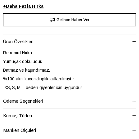
+
Daha Fazla
Hırka
Gelince Haber Ver
Ürün Özellikleri
Retrobird Hırka
Yumuşak dokuludur.
Batmaz ve kaşındırmaz.
%100 akrilik içerikli iplik kullanılmıştır.
XS, S, M, L beden giyenler için uygundur.
Ödeme Seçenekleri
HIRKA
Baskısız
Baskı/Nakış
Kumaş Türleri
Tekniği
HIRKA Boy
Regular
Manken Ölçüleri
HIRKA Cep
Cepsiz