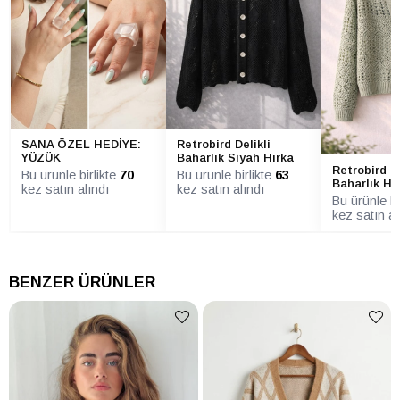
SANA ÖZEL HEDİYE:
Retrobird Delikli
YÜZÜK
Baharlık Siyah Hırka
Retrobird Ç
Bu ürünle birlikte
70
Bu ürünle birlikte
63
Baharlık Hı
kez satın alındı
kez satın alındı
Bu ürünle bi
kez satın al
BENZER ÜRÜNLER