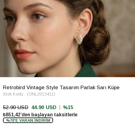
Retrobird Vintage Style Tasarım Parlak Sarı Küpe
Stok Kodu
(ONL2013411)
52.90 USD
44.90 USD
15
₺851,42’den başlayan taksitlerle
%70'E VARAN İNDİRİM