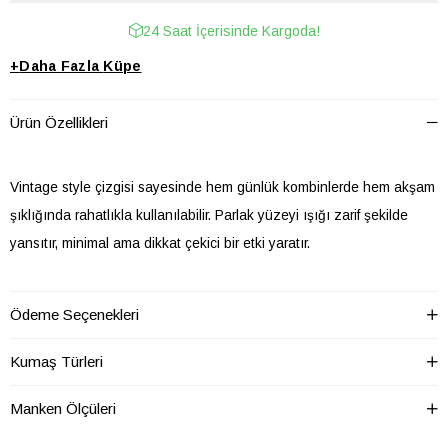
24 Saat İçerisinde Kargoda!
+
Daha Fazla
Küpe
Ürün Özellikleri
Vintage style çizgisi sayesinde hem günlük kombinlerde hem akşam
şıklığında rahatlıkla kullanılabilir. Parlak yüzeyi ışığı zarif şekilde
yansıtır, minimal ama dikkat çekici bir etki yaratır.
• Kaliteli bijuteri üründür
Ödeme Seçenekleri
• Sıvı teması olmadıkça kararma yapmaz
• Günlük ve özel gün kombinlerine uygundur
Kumaş Türleri
• Hafif ve konforlu kullanım
Manken Ölçüleri
Sağlık açısından aksesuarlarımızda iade ve değişim
yapılmamaktadır.