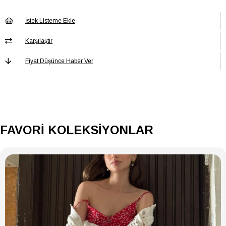
Alerjisi olanlara önerilmez.
İstek Listeme Ekle
Karşılaştır
Cinsiyet
Kadın
Fiyat Düşünce Haber Ver
Taş Cinsi
Yok
Materyal
Metal
Yaş Grubu
Yetişkin
FAVORİ KOLEKSİYONLAR