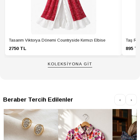
Tasarım Viktorya Dönemi Countryside Kırmızı Elbise
Taş Ren
2750 TL
895 T
KOLEKSİYONA GİT
Beraber Tercih Edilenler
‹
›