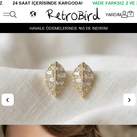
AAT İÇERİSİNDE KARGODA!
VADE FARKSIZ 2 VE 3 TAKSİT
YARDIM
0
HAVALE ÖDEMELERİNDE %5 EK İNDİRİM
‹
›