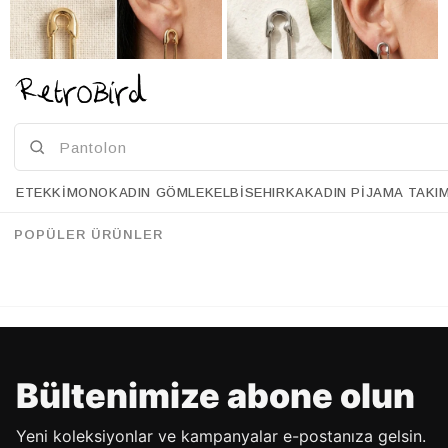
ETEK
KIMONO
KADIN GÖMLEK
ELBISE
HIRKA
KADIN PIJAMA TAKI
Retrobird Retro Model Gold Renk Küpe
Retrobird Retro Model Gümüş Renk Küpe
%20
%20
34.90 USD
27.90 USD
34.90 USD
27.90 USD
POPÜLER ÜRÜNLER
%70'E VARAN İNDİRİM
%70'E VARAN İNDİRİM
Bültenimize abone olun
Yeni koleksiyonlar ve kampanyalar e-postanıza gelsin.