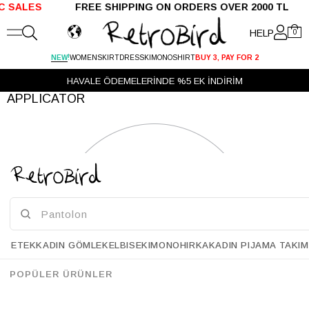
C SALES
FREE SHIPPING ON ORDERS OVER 2000 TL
HELP
0
!
NEW
WOMEN
SKIRT
DRESS
KIMONO
SHIRT
BUY 3, PAY FOR 2
HAVALE ÖDEMELERİNDE %5 EK İNDİRİM
APPLICATOR
ETEK
KADIN GÖMLEK
ELBISE
KIMONO
HIRKA
KADIN PIJAMA TAKIM
POPÜLER ÜRÜNLER