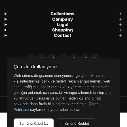
Collections
Company
Legal
Shopping
Contact
Çerezleri kullanıyoruz
Web sitemizde gezinme deneyiminizi geliştirmek, size
kişiselleştirilmiş içerik ve hedefli reklamlar göstermek, web
E-Mail
WhatsApp
Phone
sitesi trafiğimizi analiz etmek ve ziyaretçilerimizin nereden
geldiğini anlamak için çerezler ve diğer izleme teknolojilerini
kullanıyoruz. Çerezler ve bunları neden kullandığımız
© 2026 Retrobird — All rights reserved.
hakkında daha fazla bilgi edinmek isterseniz,
Çerez
Politikası
sayfamızı ziyaret edebilirsiniz.
Tümünü Kabul Et
Tümünü Reddet