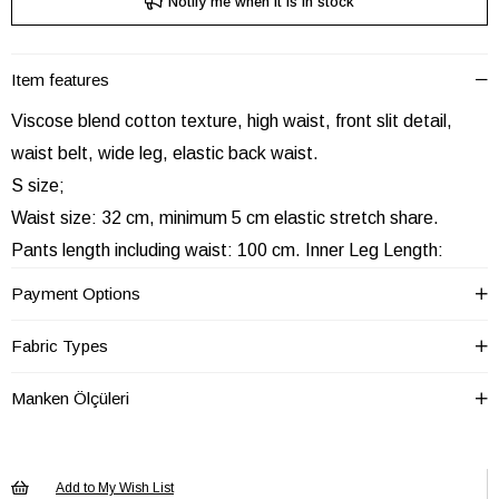
Notify me when it is in stock
Item features
Viscose blend cotton texture, high waist, front slit detail,
waist belt, wide leg, elastic back waist.
S size;
Waist size: 32 cm, minimum 5 cm elastic stretch share.
Pants length including waist: 100 cm. Inner Leg Length:
74cm / Leg Width: 36cm
Payment Options
Size M size;
Fabric Types
Waist size: 34 cm, at least 5 cm elastic stretch.
Pants length including waist: 100 cm. Inner Leg Length: 76
Manken Ölçüleri
cm / Leg Width: 38 cm
L size;
Waist size: 36 cm, at least 5 cm elasticity.
Add to My Wish List