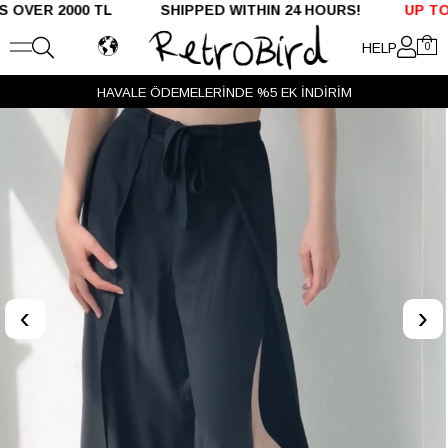
R 2000 TL SHIPPED WITHIN 24 HOURS!
UP TO %50
HELP
0
HAVALE ÖDEMELERİNDE %5 EK İNDİRİM
‹
›