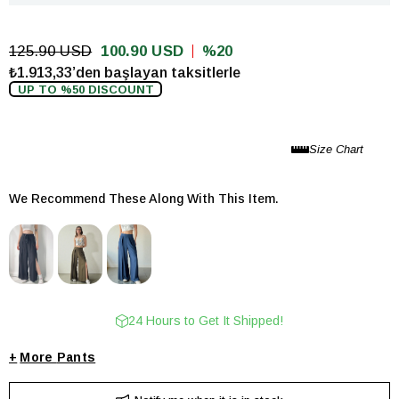
125.90 USD
100.90 USD
20
₺1.913,33’den başlayan taksitlerle
UP TO %50 DISCOUNT
We Recommend These Along With This Item.
24 Hours to Get It Shipped!
+
Pants