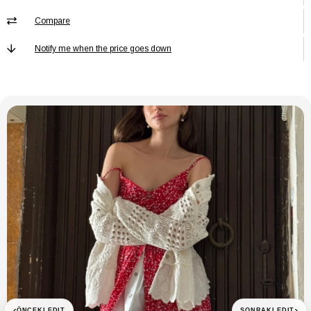
Length including trousers waist: 100 cm. Inner Leg Length: 78 cm /
Compare
Leg Width: 40 cm
Notify me when the price goes down
Astar
Astarsız
Baskı/Nakış
Baskısız
Tekniği
Bel
Yüksek Bel
Boy
Uzun
Cep
Cepsiz
Cep Tipi
Cepsiz
Desen
Düz
Ek Özellik
Ek Özellik Mevcut Değil
Kalınlık
İnce
Kalıp
Beli Lastikli
Kemer/Kuşak
Kemersiz
Durumu
‹
›
ÖNCEKI EDIT
SONRAKI EDIT