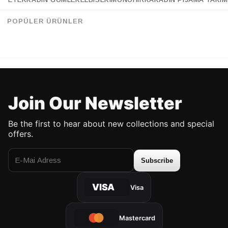
Retrobird Design Loose Cut Cream Trousers
Retrobird Design Shorts Lined Light Blue Chiffon Trousers
%33
%33
95.90 USD
63.90 USD
95.90 USD
63.90 USD
POPÜLER ÜRÜNLER
UP TO %50 DISCOUNT
UP TO %50 DISCOUNT
Join Our Newsletter
Be the first to hear about new collections and special
offers.
Subscribe
VISA
Visa
Mastercard