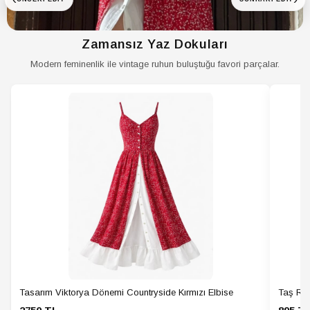
Koleksiyon
Design
Kumaş Tipi
Dokuma
Zamansız Yaz Dokuları
Materyal
Viskon
Modern feminenlik ile vintage ruhun buluştuğu favori parçalar.
Ortam
Günlük
Paket İçeriği
Tekli
Persona
Fashion Forward
Sürdürülebilirlik
Hayır
Detayı
Ürün Tipi
Düz
Yaş Grubu
Yetişkin
Yaş
Tüm Yaş Grupları
Tasarım Viktorya Dönemi Countryside Kırmızı Elbise
Taş Ren