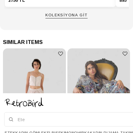
2750 TL
895 T
KOLEKSİYONA GİT
SIMILAR ITEMS
ETEK
KADIN GÖMLEK
ELBISE
KIMONO
HIRKA
KADIN PIJAMA TAKIM