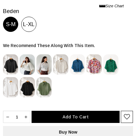
Beden
S-M
L-XL
We Recommend These Along With This Item.