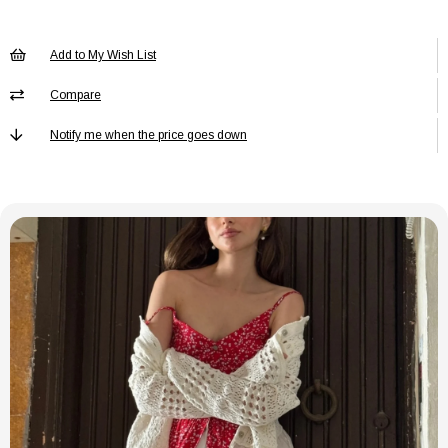
Add to My Wish List
GÖMLEK
Baskısız
Baskı/Nakış
Tekniği
Compare
GÖMLEK Boy
Regular
Notify me when the price goes down
GÖMLEK Cep
Cepsiz
GÖMLEK
Kadın / Kız
Cinsiyet
GÖMLEK Desen
Düz
GÖMLEK Ek
Ek Özellik Mevcut Değil
Özellik
GÖMLEK Kalıp
Relaxed
GÖMLEK
Düğmeli
Kapama Şekli
GÖMLEK
Kemersiz
Kemer/Kuşak
Durumu
GÖMLEK Kol
Kısa