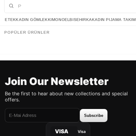
ETEK
KADIN GÖMLEK
KIMONO
ELBISE
HIRKA
KADIN PIJAMA TAKIM
Retrobird Ecru Retro Model Loose Short Sleeve Women's Shirt
Retrobird Alisa Cap Retro White Shirt
%34
%30
94.90 USD
62.90 USD
94.90 USD
66.90 USD
POPÜLER ÜRÜNLER
UP TO %50 DISCOUNT
UP TO %50 DISCOUNT
Join Our Newsletter
Be the first to hear about new collections and special
offers.
Subscribe
VISA
Visa