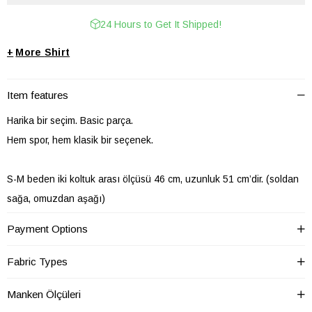
24 Hours to Get It Shipped!
+
Shirt
Item features
Harika bir seçim. Basic parça.
Hem spor, hem klasik bir seçenek.
S-M beden iki koltuk arası ölçüsü 46 cm, uzunluk 51 cm’dir. (soldan
sağa, omuzdan aşağı)
L-XL beden iki koltuk arası ölçüsü 50 cm, uzunluk 51 cm’dir. (soldan
Payment Options
sağa, omuzdan aşağı)
Model üzerindeki beden S-M. Model ölçüleri: 170 cm, 50 kg.
Fabric Types
Kumaş: %50 Pamuk %50 Polyester, dökümlü saten görünümlü
Manken Ölçüleri
kumaştan üretilmiştir. .