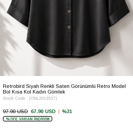
Retrobird Siyah Renkli Saten Görünümlü Retro Model
Bol Kısa Kol Kadın Gömlek
Stock Code
(ONL2013537)
97.90 USD
67.90 USD
31
%70'E VARAN İNDİRİM