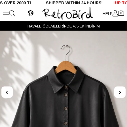
ER 2000 TL SHIPPED WITHIN 24 HOURS!
UP TO %50
HELP
0
HAVALE ÖDEMELERİNDE %5 EK İNDİRİM
‹
›