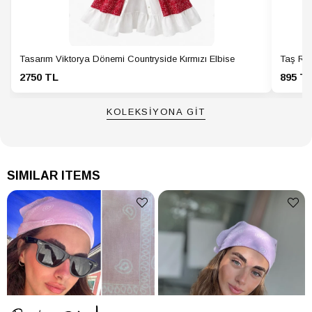
Tasarım Viktorya Dönemi Countryside Kırmızı Elbise
Taş Ren
2750 TL
895 T
KOLEKSİYONA GİT
SIMILAR ITEMS