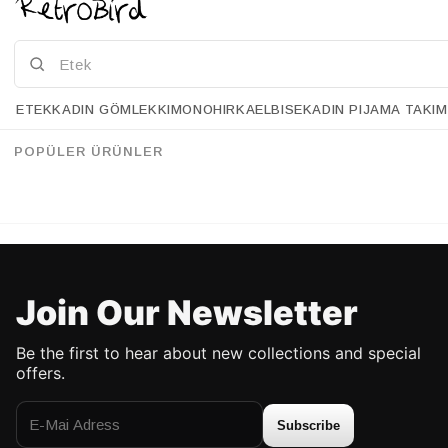
ETEK
KADIN GÖMLEK
KIMONO
HIRKA
ELBISE
KADIN PIJAMA TAKIM
Retrobird Dusty Pink Bandana
Retrobird Lilac Bandana
%20
%22
45.90 USD
36.90 USD
44.90 USD
34.90 USD
POPÜLER ÜRÜNLER
UP TO %50 DISCOUNT
UP TO %50 DISCOUNT
Join Our Newsletter
Be the first to hear about new collections and special
offers.
Subscribe