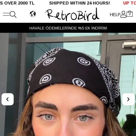
 2000 TL SHIPPED WITHIN 24 HOURS!
UP TO %50 O
HELP
0
HAVALE ÖDEMELERİNDE %5 EK İNDİRİM
‹
›