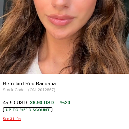
Retrobird Red Bandana
Stock Code
(ONL2012867)
45.90 USD
36.90 USD
20
UP TO %50 DISCOUNT
Son 3 Ürün