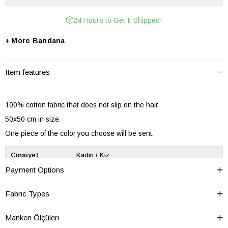
24 Hours to Get It Shipped!
+
Bandana
Item features
100% cotton fabric that does not slip on the hair.
50x50 cm in size.
One piece of the color you choose will be sent.
Cinsiyet
Kadın / Kız
Payment Options
Desen
Desenli
Ek Özellik
Desenli
Fabric Types
Kumaş Tipi
Dokuma
Manken Ölçüleri
Materyal
Pamuk