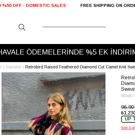
SALES
FREE SHIPPING ON ORDERS OVER 2000 TL S
HAVALE ÖDEMELERİNDE %5 EK İNDİRİ
R
Sweater
Retrobird Raised Feathered Diamond Cut Camel Knit Swe
Retro
Diamo
Swea
Stock 
96.9
₺1.230
UP 
Son 3 Ü