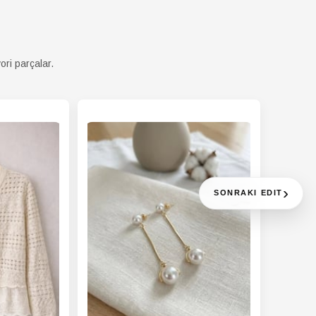
ori parçalar.
›
SONRAKI EDIT