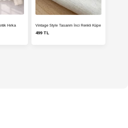
ntik Hırka
Vintage Style Tasarım İnci Renkli Küpe
499 TL