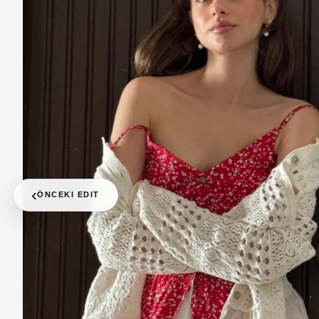
‹
ÖNCEKI EDIT