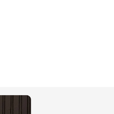
KAZA
Grub
KAZ
Yıka
Talim