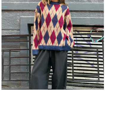
KAZ
Orta
KAZ
Pake
İçeri
KAZ
Parça
KAZ
Pers
KAZ
Sezo
KAZ
Silue
KAZ
Sürdü
Deta
KAZA
Tipi
KAZA
Tipi