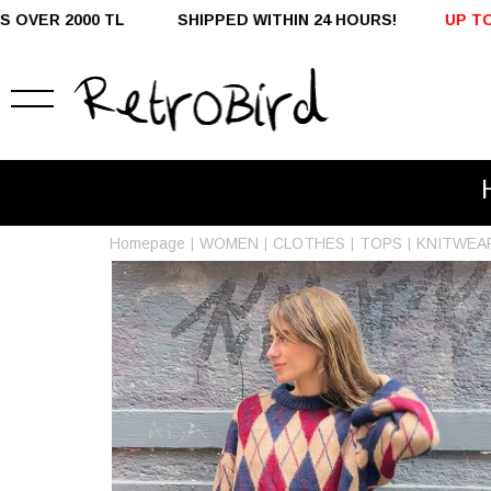
IPPED WITHIN 24 HOURS!
UP TO %50 OFF - DOMESTIC 
Homepage
WOMEN
CLOTHES
TOPS
KNITWEA