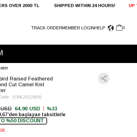
HIPPED WITHIN 24 HOURS!
UP TO %50 OFF - DOMESTI
TRACK ORDER
MEMBER LOGIN
HELP
0
M
ater
bird Raised Feathered
nd Cut Camel Knit
ter
Code
(ONL2012950)
0 USD
64.90 USD
33
,67’den başlayan taksitlerle
TO %50 DISCOUNT
rün