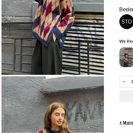
Bede
STD
We Rec
+