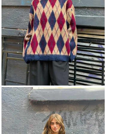
KAZ
Kalın
KAZA
KAZ
Keme
Duru
KAZA
Boyu
KAZA
Tipi
KAZ
Kole
KAZ
Kuma
KAZA
Duru
KAZ
Mate
KAZ
Menş