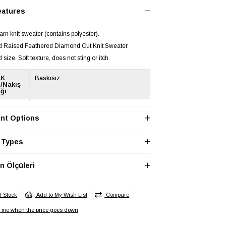
eatures
yarn knit sweater (contains polyester).
rd Raised Feathered Diamond Cut Knit Sweater
 size. Soft texture, does not sting or itch.
AK
Baskısız
/Nakış
ği
K Boy
Regular
nt Options
K Cep
Cepsiz
AK
Kadın / Kız
 Types
yet
AK
Desenli
 Ölçüleri
n
AK
Düz Dokuma
ma Tipi
l Stock
Add to My Wish List
Compare
K Ek
y me when the price goes down
Ek Özellik Mevcut Değil
ik