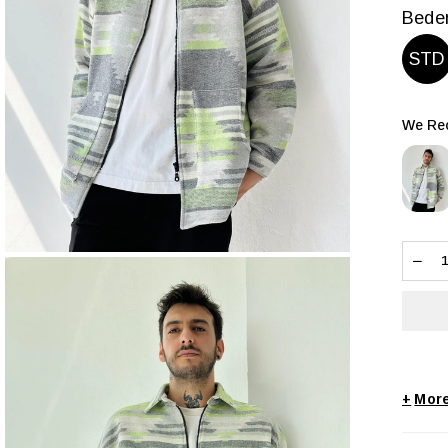
Bede
STD
We Rec
+