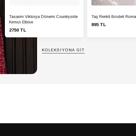
GÖM
Ürün
Tasarım Viktorya Dönemi Countryside
Taş Renkli Brodeli Roma
GÖM
Yaka 
Kırmızı Elbise
895 TL
2750 TL
GÖM
Yaş 
GÖM
Yıka
KOLEKSİYONA GİT
Talim