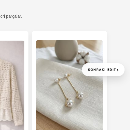
LEK
Kutusuz
mu
ori parçalar.
LEK
Pamuk Polyester
ryal
LEK
TR
ei
LEK
Günlük
m
LEK
Tekli
t
ği
›
SONRAKI EDIT
LEK
Fashion Forward
ona
LEK
Tüm Sezonlar
n
LEK
Straight
t
LEK
Hayır
rülebilirlik
yı