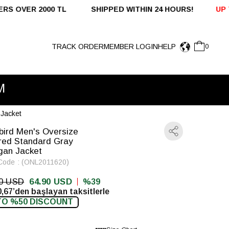
000 TL SHIPPED WITHIN 24 HOURS!
UP TO %50 OFF
TRACK ORDER
MEMBER LOGIN
HELP
0
M
 Jacket
bird Men's Oversize
red Standard Gray
gan Jacket
Code
(ONL2011620)
90 USD
64.90 USD
39
,67’den başlayan taksitlerle
TO %50 DISCOUNT