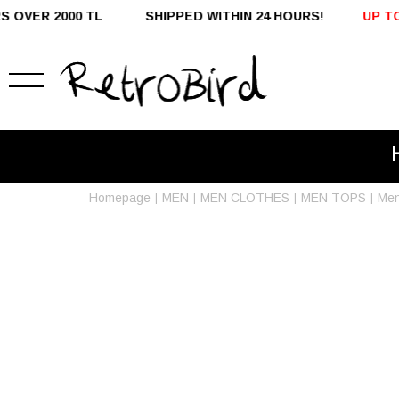
00 TL SHIPPED WITHIN 24 HOURS!
UP TO %50 OFF -
Homepage
MEN
MEN CLOTHES
MEN TOPS
Men