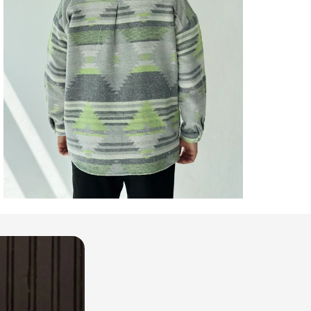
GÖM
Dese
GÖM
Özell
GÖM
Kalıp
GÖM
Kapa
Şekli
GÖM
Keme
Duru
GÖM
Kol 
GÖM
Kol T
GÖM
Kole
GÖM
Kuma