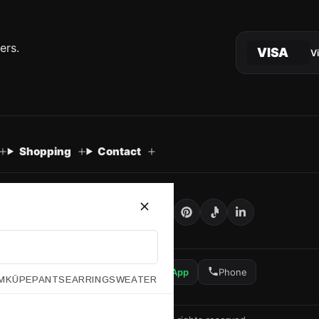
ers.
VISA
V
Shopping
Contact
E-Mail
WhatsApp
Phone
M
KÜPE
PANTS
EARRING
SWEATER