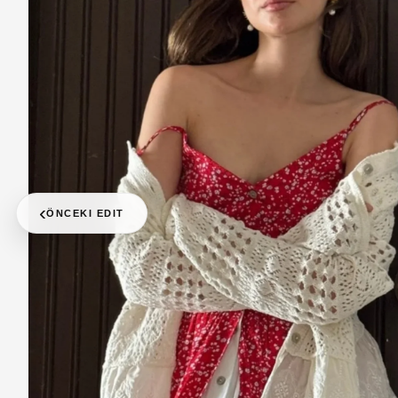
‹
ÖNCEKI EDIT