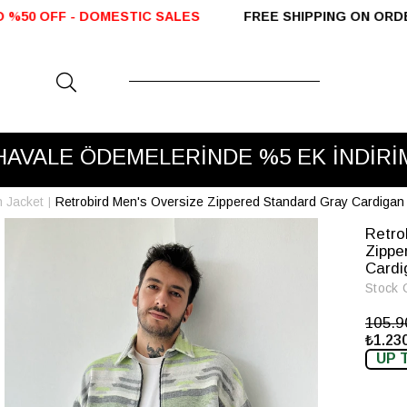
 DOMESTIC SALES
FREE SHIPPING ON ORDERS OVER 2
HAVALE ÖDEMELERİNDE %5 EK İNDİRİ
 Jacket
Retrobird Men's Oversize Zippered Standard Gray Cardigan
Retro
Zippe
Cardi
Stock 
105.
₺1.230
UP 