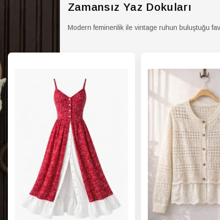
GÖM
Zamansız Yaz Dokuları
Kutu
Duru
Modern feminenlik ile vintage ruhun buluştuğu fav
GÖM
Mate
GÖM
Menş
GÖM
Orta
GÖM
Pake
İçeri
GÖM
Pers
GÖM
Sezo
GÖM
Silue
GÖM
Sürdü
Deta