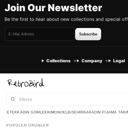
Join Our Newsletter
Be the first to hear about new collections and special off
Subscribe
Collections
Company
Legal
ETEK
KADIN GÖMLEK
KIMONO
ELBISE
HIRKA
KADIN PIJAMA TAKI
POPÜLER ÜRÜNLER