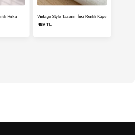
LEK
Fermuar
 Detayı
ntik Hırka
Vintage Style Tasarım İnci Renkli Küpe
LEK
Ceket Yaka
Gömlek Yaka
Tipi
499 TL
LEK
Yetişkin
Grubu
LEK
Hassas yıkama programında
ma
yıkayın (30°C - 40°C). Ağartıcı
atı
kullanmayın. Nazikçe kurutun,
kurutma makinesinde
kurutmayın. Ütü yapmak
isterseniz (gerekli olmamalıdır),
buharla veya ürün hafif
nemliyken yapın.