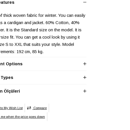
eatures
 thick woven fabric for winter. You can easily
 as a cardigan and jacket. 60% Cotton, 40%
er. It is the Standard size on the model. It is
size fit. You can get a cool look by using it
ze S to XXL that suits your style. Model
ements: 192 cm, 85 kg.
nt Options
LEK
Baskısız
 Types
/Nakış
ği
 Ölçüleri
LEK
Regular
LEK
Cepli
to My Wish List
Compare
y me when the price goes down
LEK
Unisex
yet