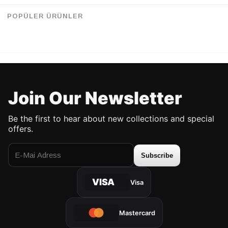
Retrobird Mandy Long Midi Length Vest Black Dress
Retrobird Adel Cagla Strap Dress
%28
%28
157.90 USD
113.90 USD
157.90 USD
112.90 USD
POPÜLER ÜRÜNLER
UP TO %50 DISCOUNT
UP TO %50 DISCOUNT
Join Our Newsletter
Be the first to hear about new collections and special
offers.
Subscribe
VISA
Visa
Mastercard