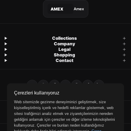
Amex
AMEX
Collections
Company
Legal
Shopping
Contact
Çerezleri kullanıyoruz
Web sitemizde gezinme deneyiminizi geliştirmek, size
kişiselleştirilmiş içerik ve hedefli reklamlar göstermek, web
E-Mail
WhatsApp
Phone
sitesi trafiğimizi analiz etmek ve ziyaretçilerimizin nereden
geldiğini anlamak için çerezler ve diğer izleme teknolojilerini
kullanıyoruz. Çerezler ve bunları neden kullandığımız
© 2026 Retrobird — All rights reserved.