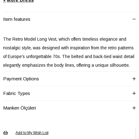
+
Dress
Item features
The Retro Model Long Vest, which offers timeless elegance and
nostalgic style, was designed with inspiration from the retro patterns
of Europe's unforgettable 70s. The belted and back-tied waist detail
elegantly emphasizes the body lines, offering a unique silhouette.
It is suitable for use in all seasons thanks to its non-transparent
Payment Options
woven fabric.
It has two side pockets. There is a back zipper and a back-tied belt.
Fabric Types
Manken Ölçüleri
Model wears S. 170 cm, 50 kg.
Add to My Wish List
50% cotton, 50% polyester non-transparent woven fabric. (Suitable