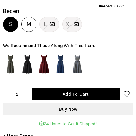
Beden
S
M
L
XL
We Recommend These Along With This Item.
24 Hours to Get It Shipped!