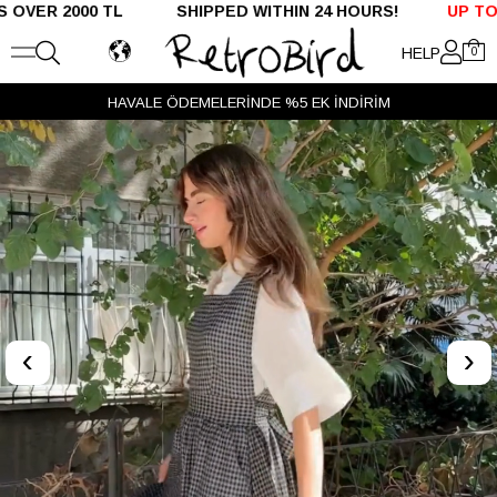
 2000 TL SHIPPED WITHIN 24 HOURS!
UP TO %50 OF
HELP
0
HAVALE ÖDEMELERİNDE %5 EK İNDİRİM
VADE FARKSIZ 3 TAKSİT
‹
›