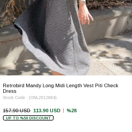
Retrobird Mandy Long Midi Length Vest Piti Check
Dress
Stock Code
(ONL2012884)
157.90 USD
113.90 USD
28
UP TO %50 DISCOUNT