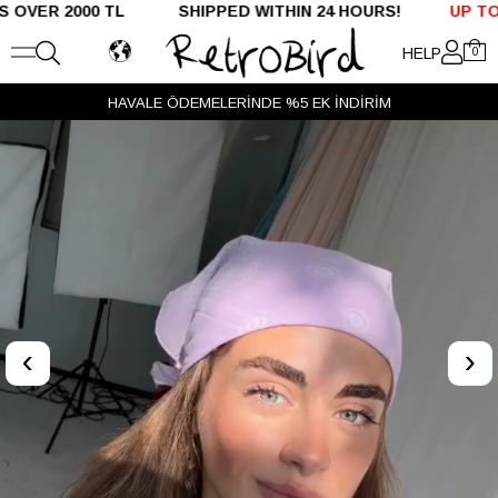
R 2000 TL SHIPPED WITHIN 24 HOURS!
UP TO %50 O
HELP
0
HAVALE ÖDEMELERİNDE %5 EK İNDİRİM
‹
›