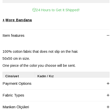
24 Hours to Get It Shipped!
+
Bandana
Item features
100% cotton fabric that does not slip on the hair.
50x50 cm in size.
One piece of the color you choose will be sent.
Cinsiyet
Kadın / Kız
Payment Options
Desen
Desenli
Ek Özellik
Desenli
Fabric Types
Kumaş Tipi
Dokuma
Manken Ölçüleri
Materyal
Pamuk