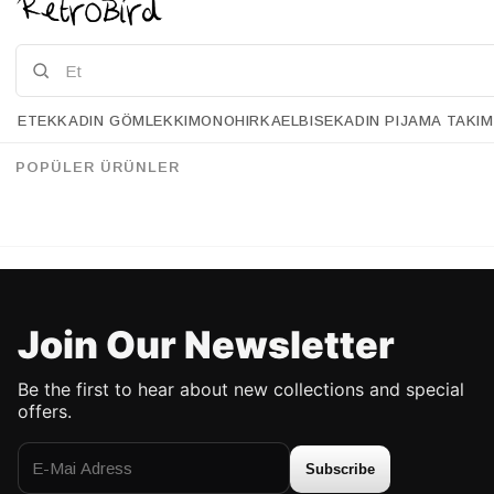
ETEK
KADIN GÖMLEK
KIMONO
HIRKA
ELBISE
KADIN PIJAMA TAKIM
Retrobird Red Bandana
Retrobird Dusty Pink Bandana
%20
%20
45.90 USD
36.90 USD
45.90 USD
36.90 USD
POPÜLER ÜRÜNLER
UP TO %50 DISCOUNT
UP TO %50 DISCOUNT
Join Our Newsletter
Be the first to hear about new collections and special
offers.
Subscribe