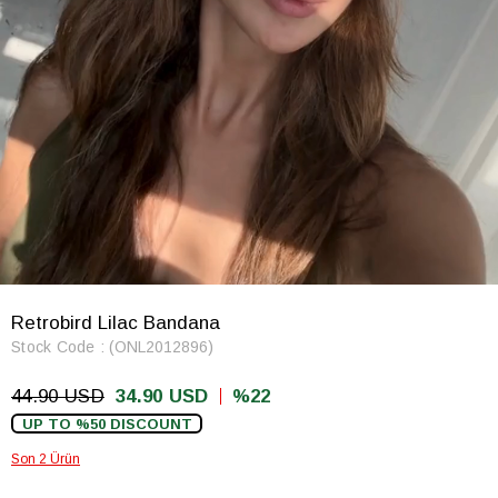
Retrobird Lilac Bandana
Stock Code
(ONL2012896)
44.90 USD
34.90 USD
22
UP TO %50 DISCOUNT
Son 2 Ürün