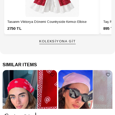
Tasarım Viktorya Dönemi Countryside Kırmızı Elbise
Taş Ren
2750 TL
895 T
KOLEKSİYONA GİT
SIMILAR ITEMS