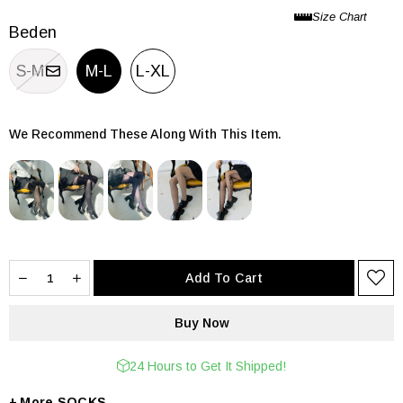
Beden
S-M
M-L
L-XL
We Recommend These Along With This Item.
24 Hours to Get It Shipped!
+
SOCKS