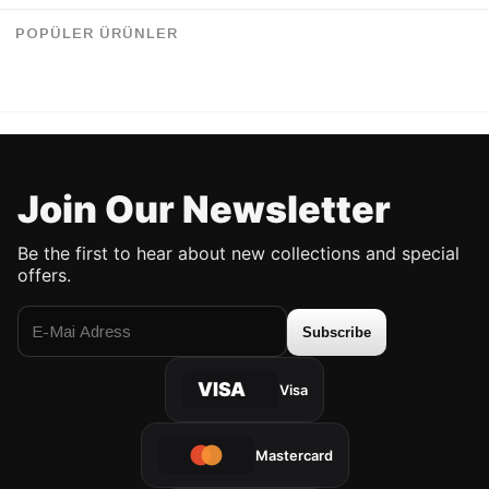
Retrobird Cotton Single Pair White Color Women's Sports Socks
Retrobird Cotton Single Pair Navy Blue Unisex Painting Socks
%26
%26
34.90 USD
25.90 USD
34.90 USD
25.90 USD
POPÜLER ÜRÜNLER
UP TO %50 DISCOUNT
UP TO %50 DISCOUNT
Join Our Newsletter
Be the first to hear about new collections and special
offers.
Subscribe
VISA
Visa
Mastercard