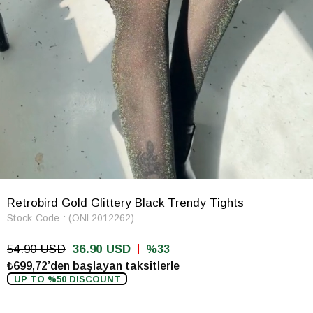
Retrobird Gold Glittery Black Trendy Tights
Stock Code
(ONL2012262)
54.90 USD
36.90 USD
33
₺699,72’den başlayan taksitlerle
UP TO %50 DISCOUNT