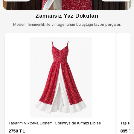
Zamansız Yaz Dokuları
Modern feminenlik ile vintage ruhun buluştuğu favori parçalar.
Tasarım Viktorya Dönemi Countryside Kırmızı Elbise
Taş Ren
2750 TL
895 T