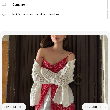
Compare
Notify me when the price goes down
‹
›
ÖNCEKI EDIT
SONRAKI EDIT