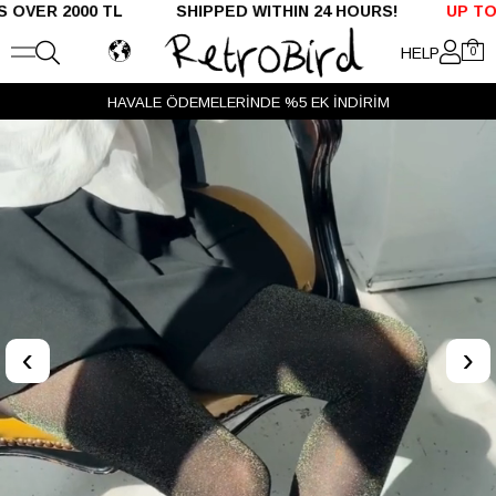
 2000 TL SHIPPED WITHIN 24 HOURS!
UP TO %50 O
HELP
0
HAVALE ÖDEMELERİNDE %5 EK İNDİRİM
‹
›