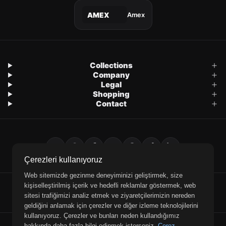
Amex
AMEX
Collections
Company
Legal
Shopping
Contact
Çerezleri kullanıyoruz
Web sitemizde gezinme deneyiminizi geliştirmek, size
kişiselleştirilmiş içerik ve hedefli reklamlar göstermek, web
E-Mail
WhatsApp
Phone
sitesi trafiğimizi analiz etmek ve ziyaretçilerimizin nereden
geldiğini anlamak için çerezler ve diğer izleme teknolojilerini
kullanıyoruz. Çerezler ve bunları neden kullandığımız
© 2026 Retrobird — All rights reserved.
hakkında daha fazla bilgi edinmek isterseniz,
Çerez