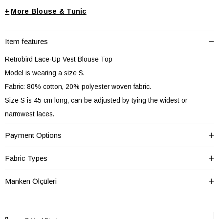
+
Blouse & Tunic
Item features
Retrobird Lace-Up Vest Blouse Top
Model is wearing a size S.
Fabric: 80% cotton, 20% polyester woven fabric.
Size S is 45 cm long, can be adjusted by tying the widest or
narrowest laces.
Size M is 46 cm long, can be adjusted by tying the widest or
Payment Options
narrowest laces.
Size L is 47 cm long, can be adjusted by tying the widest or
Fabric Types
narrowest laces.
Manken Ölçüleri
WASH IN COLD WATER
Fabrics with a high cotton content may shrink by 10% in the first
wash.