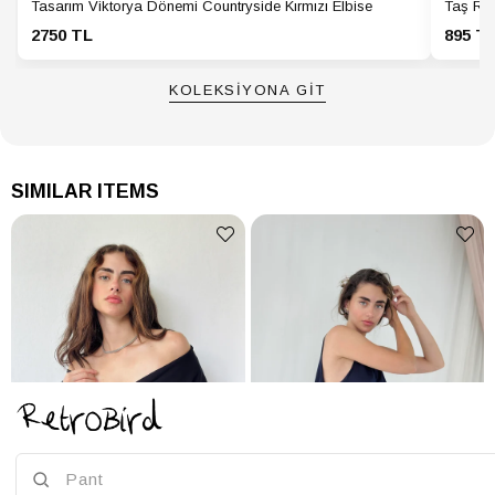
Tasarım Viktorya Dönemi Countryside Kırmızı Elbise
Taş Ren
2750 TL
895 T
KOLEKSİYONA GİT
SIMILAR ITEMS