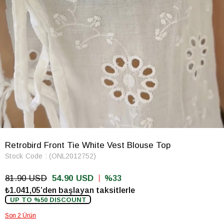
Retrobird Front Tie White Vest Blouse Top
Stock Code
(ONL2012752)
81.90 USD
54.90 USD
33
₺1.041,05’den başlayan taksitlerle
UP TO %50 DISCOUNT
Son 2 Ürün