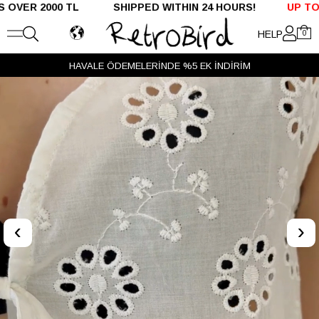
2000 TL SHIPPED WITHIN 24 HOURS!
UP TO %50 OF
HELP
0
HAVALE ÖDEMELERİNDE %5 EK İNDİRİM
‹
›