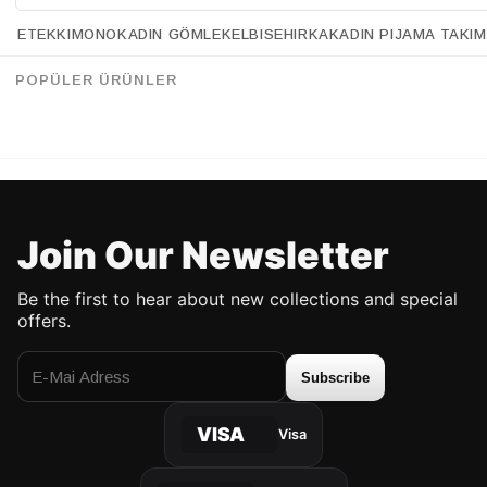
ETEK
KIMONO
KADIN GÖMLEK
ELBISE
HIRKA
KADIN PIJAMA TAKIM
Retrobird Long Sleeve Knotted Front Black Crop Blouse
Retrobird Navy Blue Yoga Top with Side Ties
%43
%40
95.90 USD
54.90 USD
67.90 USD
40.90 USD
POPÜLER ÜRÜNLER
UP TO %50 DISCOUNT
UP TO %50 DISCOUNT
Join Our Newsletter
Be the first to hear about new collections and special
offers.
Subscribe
VISA
Visa