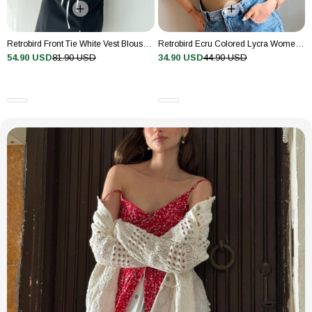
Kalınlık
İnce
Kalıp
Regular
Retrobird Front Tie White Vest Blouse Top
Retrobird Ecru Colored Lycra Women's Crop Top
54.90 USD
81.90 USD
34.90 USD
44.90 USD
Kapama Şekli
Bağcıklı
Kemer/Kuşak
Kemersiz
Durumu
Kol Boyu
Kolsuz
Kol Tipi
Kolsuz
Koleksiyon
Design
Kordon Durumu
Kordonsuz
Kumaş Tipi
Dokuma
Kumaş/İplik
Pamuk Polyester
Özellik
Materyal
Pamuk Polyester
Okazyon
Günlük