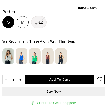
Beden
S
M
L
We Recommend These Along With This Item.
24 Hours to Get It Shipped!