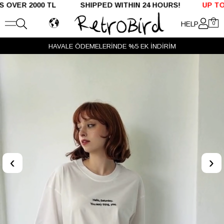
R 2000 TL SHIPPED WITHIN 24 HOURS!
UP TO %50 
HELP
0
HAVALE ÖDEMELERİNDE %5 EK İNDİRİM
‹
›