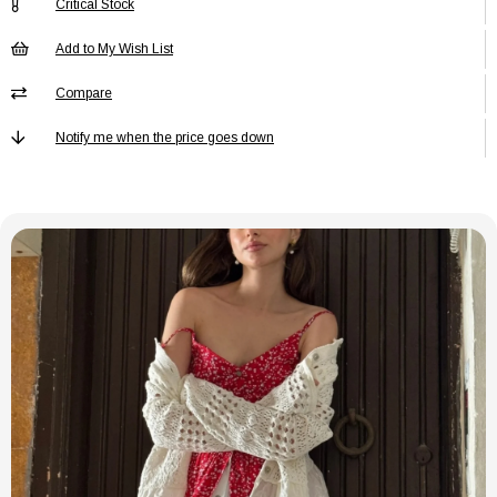
Critical Stock
Baskı/Nakış
Nakış
Tekniği
Add to My Wish List
Bel
Normal Bel
Compare
Boy
Regular
Notify me when the price goes down
Boy/Ölçü
Regular
Cep
Cepsiz
Cep Tipi
Cepsiz
Deri Kalitesi
Parça Mevcut Değil
Desen
Nakış
Ek Özellik
Ek Özellik Mevcut Değil
Kalınlık
Orta
Kalıp
Oversize
Kapama Şekli
Kapamasız
Kemer/Kuşak
Kemersiz