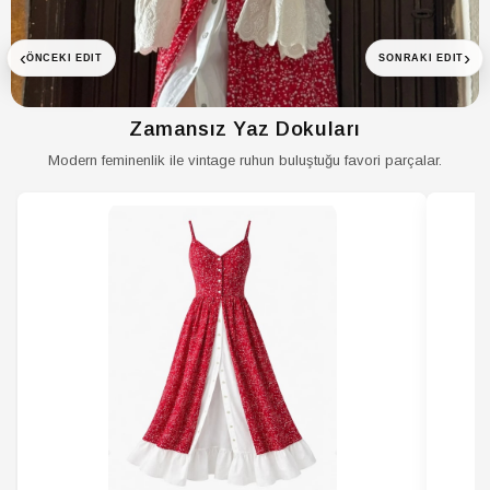
Durumu
Kol Boyu
Kısa
‹
›
ÖNCEKI EDIT
SONRAKI EDIT
Kol Tipi
Kısa Kol
Koleksiyon
Design
Zamansız Yaz Dokuları
Kordon Durumu
Kordonsuz
Modern feminenlik ile vintage ruhun buluştuğu favori parçalar.
Kumaş Tipi
Dokuma
Kumaş/İplik
Pamuk
Özellik
Materyal
%100 Pamuk
Okazyon
Günlük
Ortam
Günlük
Paket İçeriği
Tekli
Persona
Cool & Comfort
Sezon
NOS
Silüet
Loose