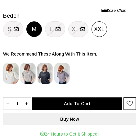
Beden
S
M
L
XL
XXL
We Recommend These Along With This Item.
24 Hours to Get It Shipped!