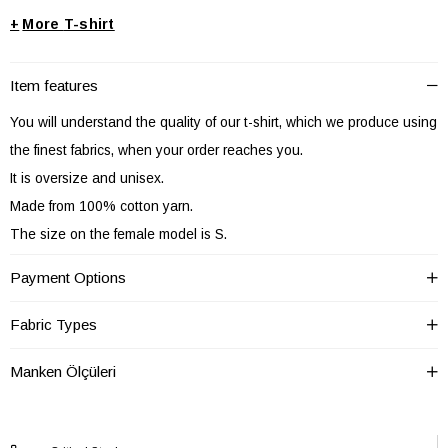
+
T-shirt
Item features
You will understand the quality of our t-shirt, which we produce using
the finest fabrics, when your order reaches you.
It is oversize and unisex.
Made from 100% cotton yarn.
The size on the female model is S.
S size Width: 52 cm, Length: 65 cm.
Payment Options
M size Width: 54 cm, Length: 67 cm.
L size Width: 56 cm, Length: 67 cm.
Fabric Types
XL size Width: 58 cm, Length: 68 cm.
Manken Ölçüleri
XXL size Width: 60 cm, Length: 68 cm.
Astar
Astarsız