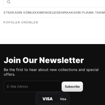
ETEK
KADIN GÖMLEK
KIMONO
ELBISE
HIRKA
KADIN PIJAMA TAKIM
Retrobird Basic Women's Cotton White T-Shirt
Retrobird Embroidered Saturday Anthracite Unisex Oversize T-Shirt
%26
%25
53.90 USD
39.90 USD
67.90 USD
50.90 USD
POPÜLER ÜRÜNLER
UP TO %50 DISCOUNT
UP TO %50 DISCOUNT
Join Our Newsletter
Be the first to hear about new collections and special
offers.
Subscribe
VISA
Visa