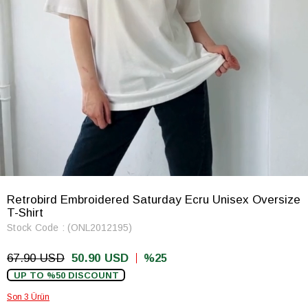
Retrobird Embroidered Saturday Ecru Unisex Oversize
T-Shirt
Stock Code
(ONL2012195)
67.90 USD
50.90 USD
25
UP TO %50 DISCOUNT
Son 3 Ürün