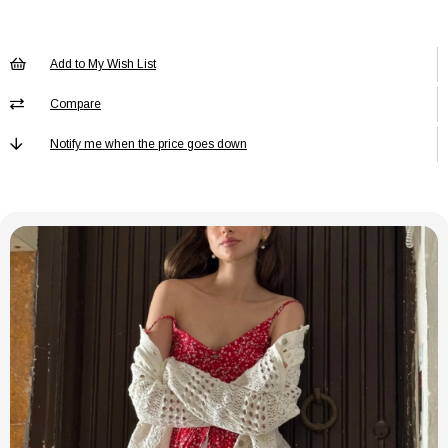
Cinsiyet
Kadın / Kız
Desen
Desenli
Add to My Wish List
Ek Özellik
Ek Özellik Mevcut Değil
Kalıp
Compare
Oversize
Kemer/Kuşak
Kemersiz
Notify me when the price goes down
Durumu
Kol Boyu
Truvakar Kol
Koleksiyon
Design
Kol Tipi
Yarasa Kol
Kumaş Tipi
Dokuma
Materyal
Pamuk Polyester
Ortam
Günlük
Paket İçeriği
Tekli
Persona
Fashion Forward
Siluet
Loose