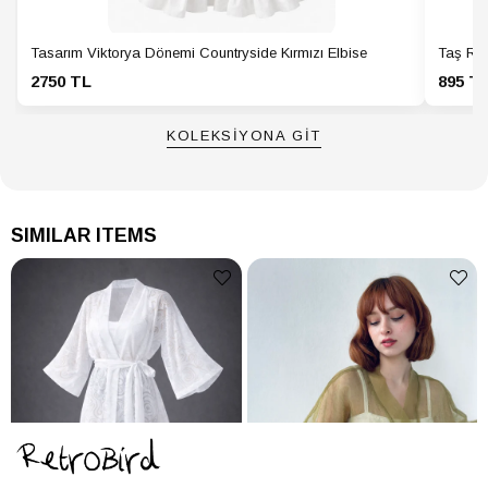
Tasarım Viktorya Dönemi Countryside Kırmızı Elbise
Taş Ren
2750 TL
895 T
KOLEKSİYONA GİT
SIMILAR ITEMS