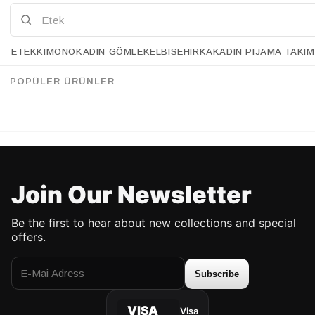
ETEK
KIMONO
KADIN GÖMLEK
ELBISE
HIRKA
KADIN PIJAMA TAKIM
Retrobird Burnt Transparent Fabric Kimono
Retrobird Light Green Organza Design Mini Kimono
%43
%53
112.90 USD
63.90 USD
94.90 USD
44.90 USD
POPÜLER ÜRÜNLER
UP TO %50 DISCOUNT
UP TO %50 DISCOUNT
Join Our Newsletter
Be the first to hear about new collections and special
offers.
Subscribe
VISA
Visa