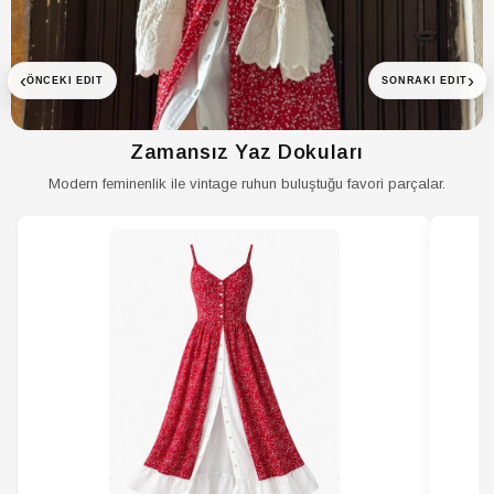
Sürdürülebilirlik
Hayır
Detayı
‹
›
ÖNCEKI EDIT
SONRAKI EDIT
Ürün Tipi
Düz
Yaka Tipi
Şal Yaka
Zamansız Yaz Dokuları
Yaş
Tüm Yaş Grupları
Modern feminenlik ile vintage ruhun buluştuğu favori parçalar.
Yaş Grubu
Yetişkin