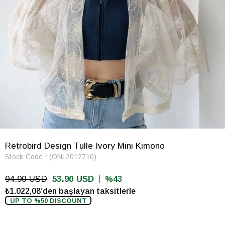
Retrobird Design Tulle Ivory Mini Kimono
Stock Code
(ONL2012710)
94.90 USD
53.90 USD
43
₺1.022,08’den başlayan taksitlerle
UP TO %50 DISCOUNT