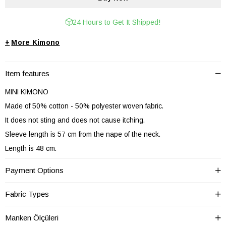
24 Hours to Get It Shipped!
+
Kimono
Item features
MINI KIMONO
Made of 50% cotton - 50% polyester woven fabric.
It does not sting and does not cause itching.
Sleeve length is 57 cm from the nape of the neck.
Length is 48 cm.
They can easily order sizes XS-SML-XL.
Payment Options
Fabric Types
Boy
Mini
Manken Ölçüleri