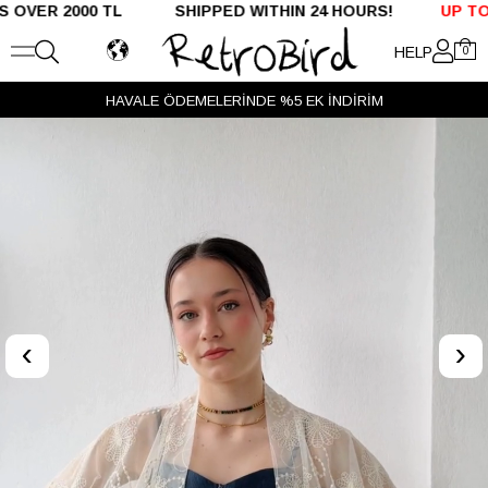
 2000 TL SHIPPED WITHIN 24 HOURS!
UP TO %50 O
HELP
0
HAVALE ÖDEMELERİNDE %5 EK İNDİRİM
‹
›