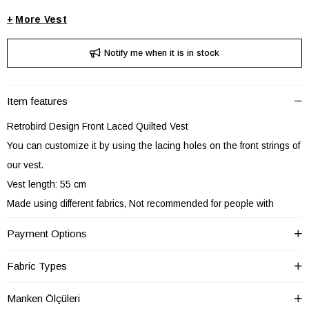
+
Vest
Notify me when it is in stock
Item features
Retrobird Design Front Laced Quilted Vest
You can customize it by using the lacing holes on the front strings of
our vest.
Vest length: 55 cm
Made using different fabrics, Not recommended for people with
polyester allergies.
Payment Options
Made of 60% cotton, 40% polyester woven fabric combination, You
can use it in spring and winter.
Fabric Types
The size on the model is SM
Manken Ölçüleri