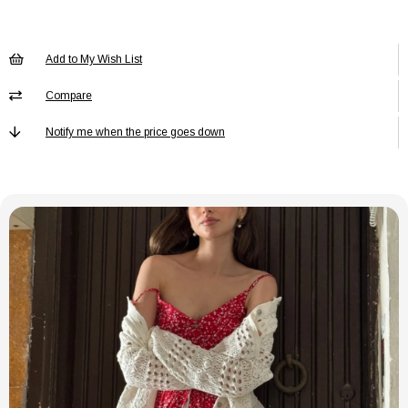
YELEK Astar
Astarsız
Durumu
YELEK Boy
Regular
Add to My Wish List
YELEK Cep
Çift cepli
Compare
YELEK Cinsiyet
Kadın / Kız
Notify me when the price goes down
YELEK Desen
Desenli
YELEK Dolgu
Dolgusuz
Materyali
YELEK Dolgu
Dolgusuz
Tekniği
YELEK Ek
Ek Özellik Mevcut Değil
Özellik
YELEK Kalınlık
İnce
YELEK Kalıp
Oversize
YELEK Kapama
Bağlama / Bağcık
Şekli
YELEK
Kemersiz
Kemer/Kuşak