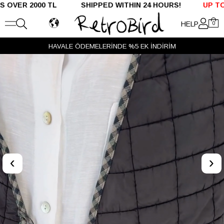
 2000 TL SHIPPED WITHIN 24 HOURS!
UP TO %50 O
HELP
0
HAVALE ÖDEMELERİNDE %5 EK İNDİRİM
‹
›