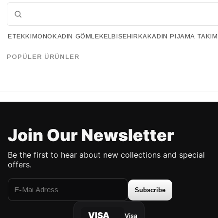
ETEK
KIMONO
KADIN GÖMLEK
ELBISE
HIRKA
KADIN PIJAMA TAKIM
Retrobird Design Embroidered Fish Embossed Tan Glittery Vest
Retrobird Design Embroidered Sunflower Embossed Mink Glittery Vest
%40
%18
113.90 USD
68.90 USD
113.90 USD
92.90 USD
POPÜLER ÜRÜNLER
UP TO %50 DISCOUNT
UP TO %50 DISCOUNT
Join Our Newsletter
Be the first to hear about new collections and special
offers.
Subscribe
VISA
Visa