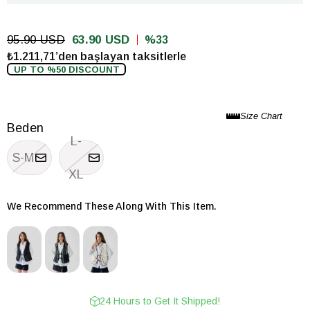
95.90 USD
63.90 USD
33
₺1.211,71’den başlayan taksitlerle
UP TO %50 DISCOUNT
Beden
L-
S-M
XL
We Recommend These Along With This Item.
24 Hours to Get It Shipped!