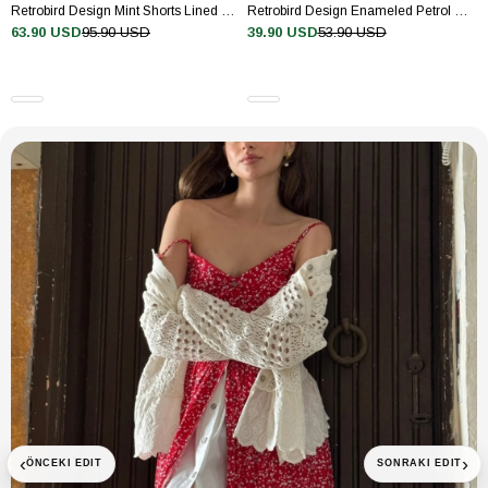
Retrobird Design Mint Shorts Lined Chiffon Trousers
Retrobird Design Enameled Petrol Colored Brass Retro Model Earrings
63.90 USD
95.90 USD
39.90 USD
53.90 USD
‹
›
ÖNCEKI EDIT
SONRAKI EDIT