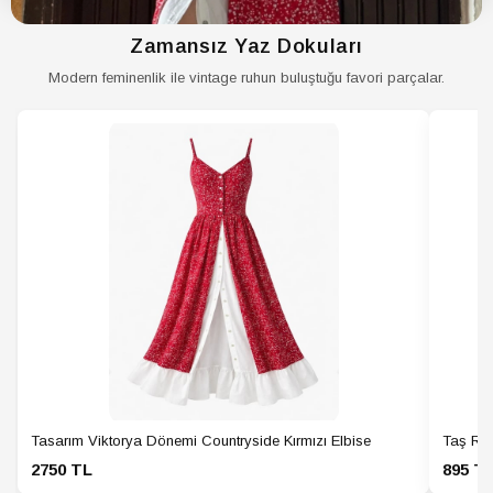
Zamansız Yaz Dokuları
Modern feminenlik ile vintage ruhun buluştuğu favori parçalar.
Tasarım Viktorya Dönemi Countryside Kırmızı Elbise
Taş Ren
2750 TL
895 T