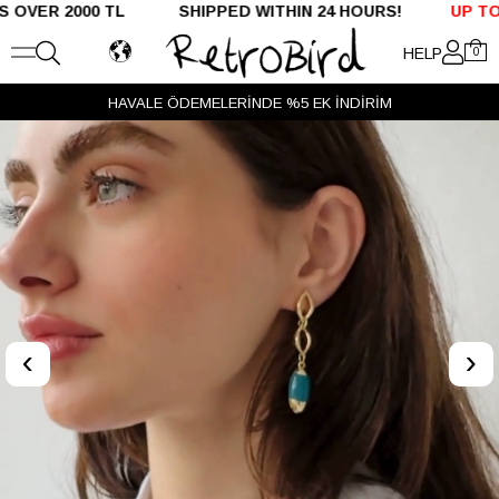
2000 TL SHIPPED WITHIN 24 HOURS!
UP TO %50 OF
HELP
0
VADE FARKSIZ 3 TAKSİT
‹
›