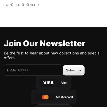
%20
%20
34.90 USD
27.90 USD
34.90 USD
27.90 USD
POPÜLER ÜRÜNLER
UP TO %50 DISCOUNT
UP TO %50 DISCOUNT
Join Our Newsletter
Be the first to hear about new collections and special
offers.
Subscribe
VISA
Visa
Mastercard