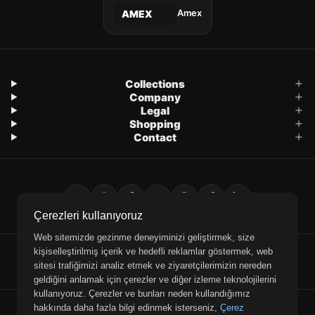
Amex
AMEX
Collections
Company
Legal
Shopping
Contact
Çerezleri kullanıyoruz
Web sitemizde gezinme deneyiminizi geliştirmek, size
kişiselleştirilmiş içerik ve hedefli reklamlar göstermek, web
E-Mail
WhatsApp
Phone
sitesi trafiğimizi analiz etmek ve ziyaretçilerimizin nereden
geldiğini anlamak için çerezler ve diğer izleme teknolojilerini
kullanıyoruz. Çerezler ve bunları neden kullandığımız
© 2026 Retrobird — All rights reserved.
hakkında daha fazla bilgi edinmek isterseniz,
Çerez