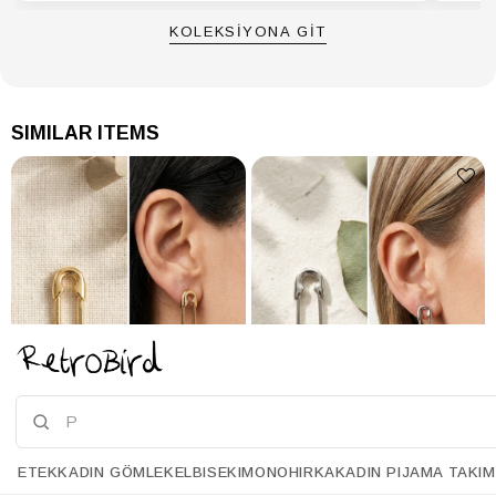
KOLEKSİYONA GİT
SIMILAR ITEMS
ETEK
KADIN GÖMLEK
ELBISE
KIMONO
HIRKA
KADIN PIJAMA TAKIM
Retrobird Retro Model Gold Color Earrings
Retrobird Retro Model Silver Color Earrings