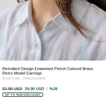
Retrobird Design Enameled Petrol Colored Brass
Retro Model Earrings
Stock Code
(ONL2012484)
53.90 USD
39.90 USD
26
UP TO %50 DISCOUNT