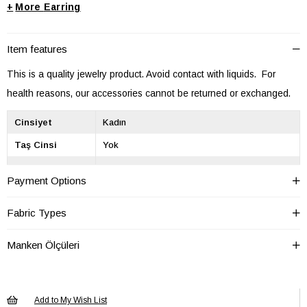
+
Earring
Item features
This is a quality jewelry product. Avoid contact with liquids. For
health reasons, our accessories cannot be returned or exchanged.
Cinsiyet
Kadın
Taş Cinsi
Yok
Materyal
Pirinç
Payment Options
Yaş Grubu
Yetişkin
Fabric Types
Manken Ölçüleri
Add to My Wish List