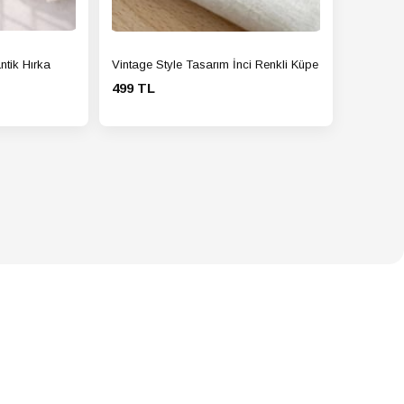
ntik Hırka
Vintage Style Tasarım İnci Renkli Küpe
499 TL