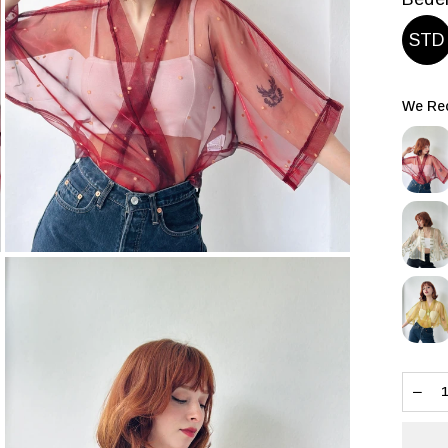
STD
We Rec