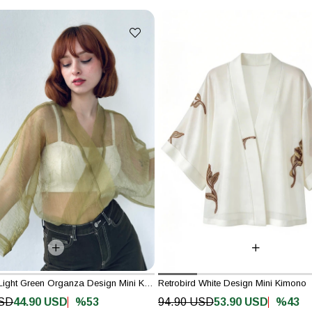
Retrobird Light Green Organza Design Mini Kimono
Retrobird White Design Mini Kimono
%53
%43
USD
44.90 USD
94.90 USD
53.90 USD