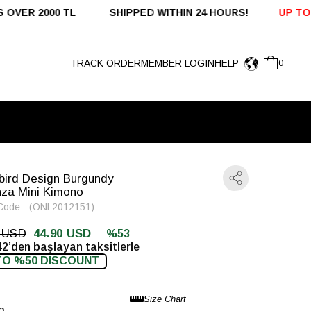
 24 HOURS!
UP TO %50 OFF - DOMESTIC SALES
FREE SHI
TRACK ORDER
MEMBER LOGIN
HELP
0
M
bird Design Burgundy
za Mini Kimono
Code
(ONL2012151)
0 USD
44.90 USD
53
42’den başlayan taksitlerle
TO %50 DISCOUNT
n