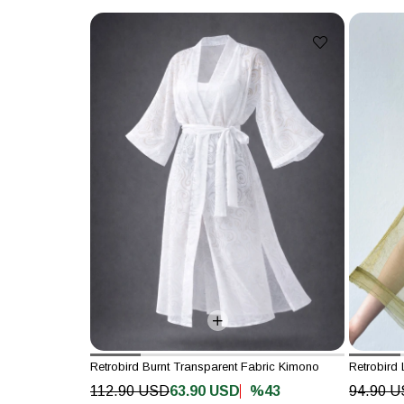
Retrobird Burnt Transparent Fabric Kimono
%43
112.90 USD
63.90 USD
94.90 