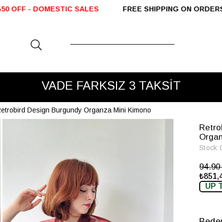
PING ON ORDERS OVER 2000 TL SHIPPED WITHIN
HAVALE ÖDEMELERİNDE %5 EK İNDİRİ
VADE FARKSIZ 3 TAKSİT
etrobird Design Burgundy Organza Mini Kimono
Retro
Organ
Stock 
94.9
₺851,
UP 
Bede