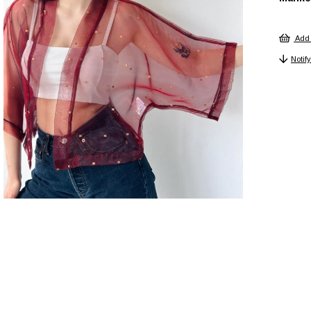
Boy
Add 
Notif
Cinsi
Dese
Ek Öz
Kalıp
Keme
Duru
Kol 
Kole
Kol T
Kuma
Mate
Orta