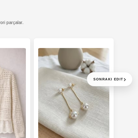
ori parçalar.
›
SONRAKI EDIT