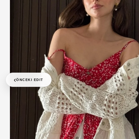
‹
ÖNCEKI EDIT