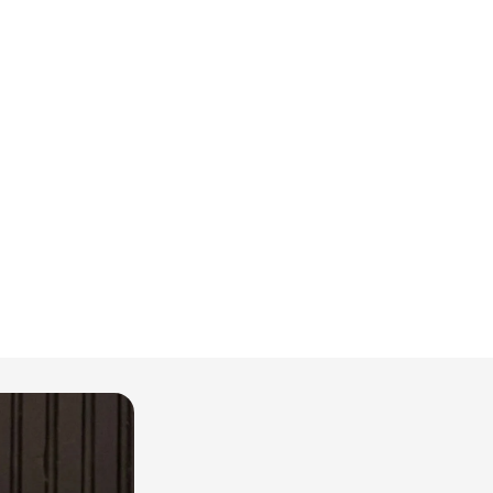
Pake
İçeri
Pers
Silue
Sürdü
Deta
Ürün
Ürün 
Yaka 
Yaş
Yaş 