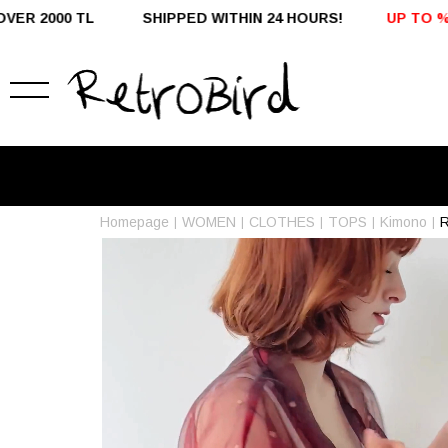
4 HOURS!
UP TO %50 OFF - DOMESTIC SALES
FREE SHIP
Homepage
WOMEN
CLOTHES
TOPS
Kimono
R