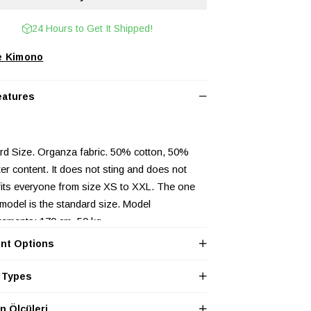
24 Hours to Get It Shipped!
Kimono
eatures
rd Size. Organza fabric. 50% cotton, 50%
er content. It does not sting and does not
t fits everyone from size XS to XXL. The one
 model is the standard size. Model
ements: 170 cm, 50 kg.
nt Options
 dimensions: Length: 57 cm, armpit to armpit:
shoulder to shoulder: 58 cm, sleeve length: 26
 Types
 Ölçüleri