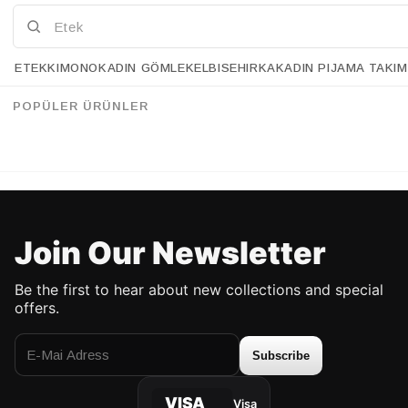
ETEK
KIMONO
KADIN GÖMLEK
ELBISE
HIRKA
KADIN PIJAMA TAKIM
Retrobird Pink Shorts Home Set
Retrobird Women's White Pajama Set with Crinkle Fabric Shorts – Summer Loungewear
%19
%29
67.90 USD
54.90 USD
91.90 USD
64.90 USD
POPÜLER ÜRÜNLER
UP TO %50 DISCOUNT
UP TO %50 DISCOUNT
Join Our Newsletter
Be the first to hear about new collections and special
offers.
Subscribe
VISA
Visa