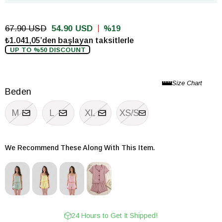
67.90 USD
54.90 USD
19
₺1.041,05’den başlayan taksitlerle
UP TO %50 DISCOUNT
Beden
M
L
XL
XS/S
We Recommend These Along With This Item.
24 Hours to Get It Shipped!