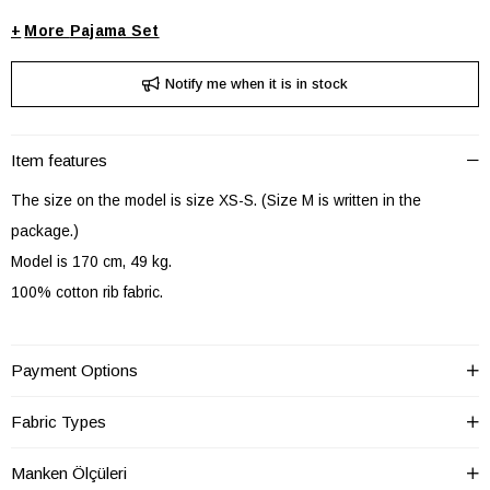
+
Pajama Set
Notify me when it is in stock
Item features
The size on the model is size XS-S. (Size M is written in the
package.)
Model is 170 cm, 49 kg.
100% cotton rib fabric.
Payment Options
PTAKIM Alt-Üst
T-shirt-Şort
Takım
PTAKIM Bel
Normal Bel
Fabric Types
PTAKIM Boy
Şort Boy
Manken Ölçüleri