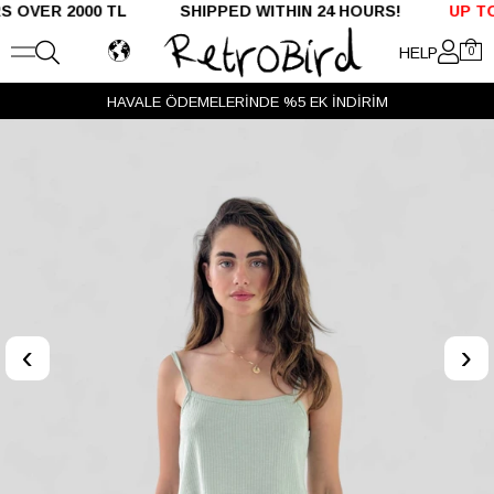
ER 2000 TL SHIPPED WITHIN 24 HOURS!
UP TO %50
HELP
0
HAVALE ÖDEMELERİNDE %5 EK İNDİRİM
‹
›