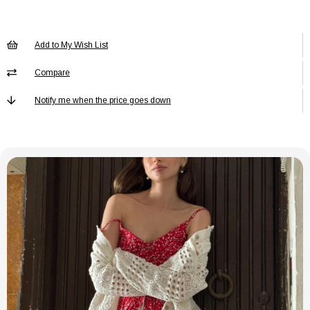
PTAKIM
Kadın / Kız
Cinsiyet
PTAKIM Desen
Düz
Add to My Wish List
PTAKIM Ek
Ek Özellik Mevcut Değil
Özellik
Compare
PTAKIM Kalıp
Regular
Notify me when the price goes down
PTAKIM Kol
Askılı
Boyu
PTAKIM Kol Tipi
Askılı
PTAKIM
Homewear
Koleksiyon
PTAKIM Kumaş
Dokuma
Tipi
PTAKIM
%100 Pamuk
Materyal
PTAKIM Menşei
TR
PTAKIM Ortam
Homewear
PTAKIM Paça
Kısa