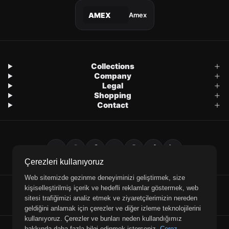
Amex
AMEX
Collections
Company
Legal
Shopping
Contact
Çerezleri kullanıyoruz
Web sitemizde gezinme deneyiminizi geliştirmek, size
kişiselleştirilmiş içerik ve hedefli reklamlar göstermek, web
E-Mail
WhatsApp
Phone
sitesi trafiğimizi analiz etmek ve ziyaretçilerimizin nereden
geldiğini anlamak için çerezler ve diğer izleme teknolojilerini
kullanıyoruz. Çerezler ve bunları neden kullandığımız
© 2026 Retrobird — All rights reserved.
hakkında daha fazla bilgi edinmek isterseniz,
Çerez