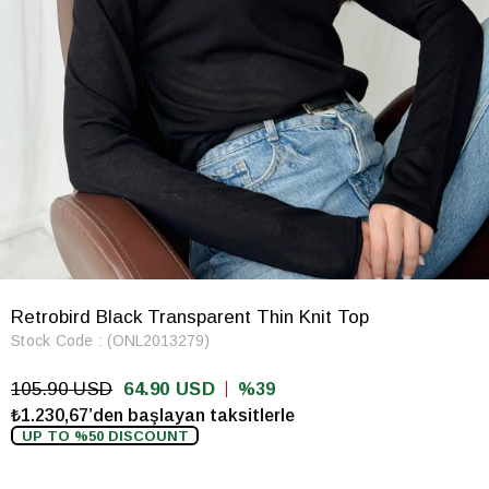
Retrobird Black Transparent Thin Knit Top
Stock Code
(ONL2013279)
105.90 USD
64.90 USD
39
₺1.230,67’den başlayan taksitlerle
UP TO %50 DISCOUNT