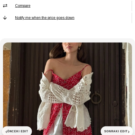
KAZAK Ek
Ek Özellik Mevcut Değil
Compare
Özellik
KAZAK Kalınlık
İnce
Notify me when the price goes down
KAZAK Kalıp
Oversize
KAZAK
Kemersiz
Kemer/Kuşak
Durumu
KAZAK Kol Boyu
Uzun
KAZAK Kol Tipi
Standart Kol
KAZAK
Design
Koleksiyon
KAZAK Kumaş
Dokuma
Tipi
KAZAK Kutu
Kutusuz
Durumu
KAZAK Materyal
Akrilik
Polyester
KAZAK Menşei
TR
‹
›
ÖNCEKI EDIT
SONRAKI EDIT