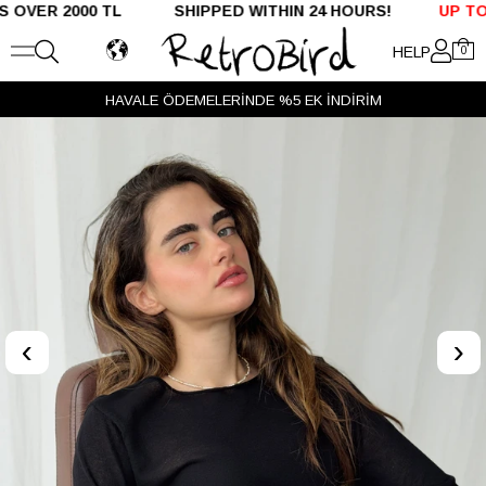
ER 2000 TL SHIPPED WITHIN 24 HOURS!
UP TO %50
HELP
0
HAVALE ÖDEMELERİNDE %5 EK İNDİRİM
‹
›