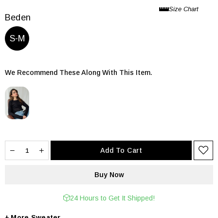
Beden
S-M
We Recommend These Along With This Item.
24 Hours to Get It Shipped!
+
Sweater