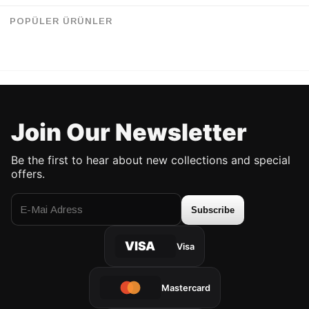
Retrobird Retro Embroidered Thin Knit Spring Top
Retrobird Raised Feathered Diamond Slice Khaki Knit Sweater
%33
%33
80.90 USD
53.90 USD
96.90 USD
64.90 USD
POPÜLER ÜRÜNLER
UP TO %50 DISCOUNT
UP TO %50 DISCOUNT
Join Our Newsletter
Be the first to hear about new collections and special
offers.
Subscribe
VISA
Visa
Mastercard