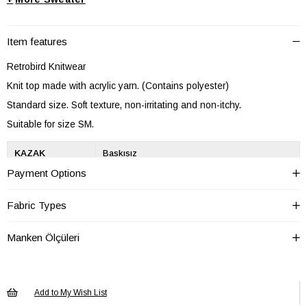
Item features
Retrobird Knitwear
Knit top made with acrylic yarn. (Contains polyester)
Standard size. Soft texture, non-irritating and non-itchy.
Suitable for size SM.
KAZAK
Baskısız
Baskı/Nakış
Tekniği
Payment Options
KAZAK Boy
Regular
Fabric Types
KAZAK Cep
Cepsiz
Manken Ölçüleri
KAZAK Cinsiyet
Kadın / Kız
KAZAK Desen
Düz
KAZAK Dokuma
Düz Dokuma
Tipi
Add to My Wish List