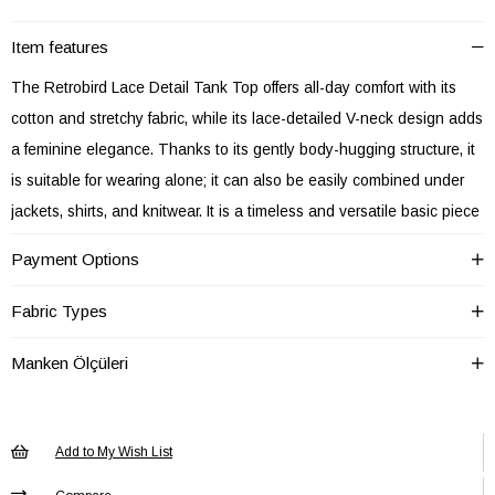
Item features
The Retrobird Lace Detail Tank Top offers all-day comfort with its
cotton and stretchy fabric, while its lace-detailed V-neck design adds
a feminine elegance. Thanks to its gently body-hugging structure, it
is suitable for wearing alone; it can also be easily combined under
jackets, shirts, and knitwear. It is a timeless and versatile basic piece
for everyday style.
Payment Options
Fabric Composition: 90% Cotton, 10% Lycra
Model Measurements: 170 cm, 50 kg – Size M
Fabric Types
Fit: It is recommended to take one size larger.
Manken Ölçüleri
BLUZ Astar
Astarsız
Durumu
BLUZ
Baskısız
Baskı/Nakış
Add to My Wish List
Tekniği