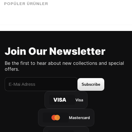
%20
%20
45.90 USD
36.90 USD
45.90 USD
36.90 USD
POPÜLER ÜRÜNLER
UP TO %50 DISCOUNT
UP TO %50 DISCOUNT
Join Our Newsletter
Be the first to hear about new collections and special
offers.
Subscribe
VISA
Visa
Mastercard