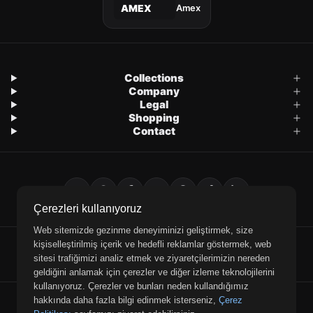
Amex
AMEX
Collections
Company
Legal
Shopping
Contact
Çerezleri kullanıyoruz
Web sitemizde gezinme deneyiminizi geliştirmek, size
kişiselleştirilmiş içerik ve hedefli reklamlar göstermek, web
E-Mail
WhatsApp
Phone
sitesi trafiğimizi analiz etmek ve ziyaretçilerimizin nereden
geldiğini anlamak için çerezler ve diğer izleme teknolojilerini
kullanıyoruz. Çerezler ve bunları neden kullandığımız
© 2026 Retrobird — All rights reserved.
hakkında daha fazla bilgi edinmek isterseniz,
Çerez