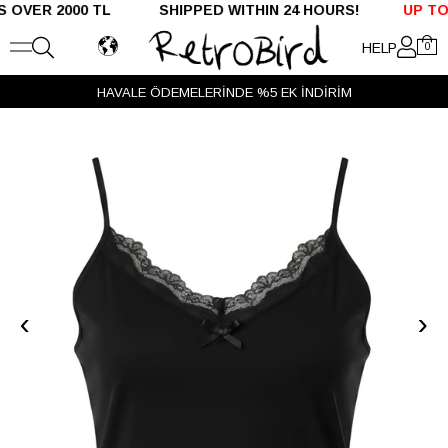
ER 2000 TL SHIPPED WITHIN 24 HOURS!
UP TO %5
HELP
0
HAVALE ÖDEMELERİNDE %5 EK İNDİRİM
‹
›