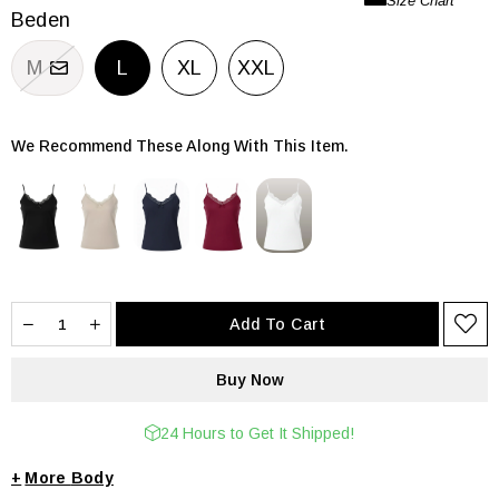
Beden
M
L
XL
XXL
We Recommend These Along With This Item.
24 Hours to Get It Shipped!
+
Body