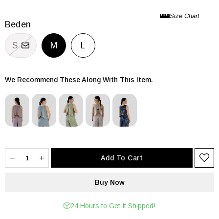
Beden
S
M
L
We Recommend These Along With This Item.
24 Hours to Get It Shipped!