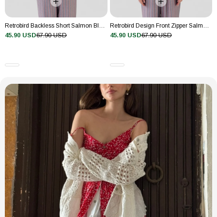
Kol Boyu
Kolsuz
Kol Tipi
Kolsuz
Retrobird Backless Short Salmon Blouse Top
Retrobird Design Front Zipper Salmon Bustier
45.90 USD
67.90 USD
45.90 USD
67.90 USD
Koleksiyon
Design
Kumaş Tipi
Dokuma
Materyal
Pamuk Polyester
Ortam
Casual/Günlük
Paket İçeriği
Tekli
Persona
Fashion Forward
Sezon
Tüm Sezonlar
Siluet
Straight
Stil
Günlük
Sürdürülebilirlik
Hayır
Detayı
Ürün Tipi
Düz