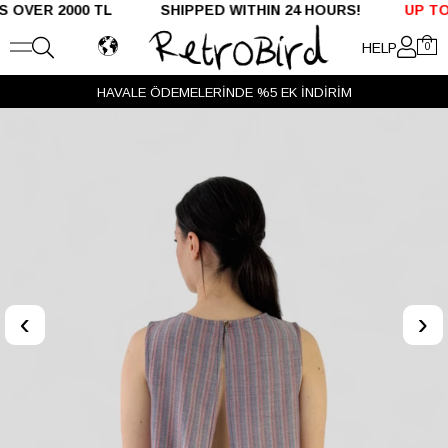
ER 2000 TL SHIPPED WITHIN 24 HOURS!
UP TO %50
HELP
0
HAVALE ÖDEMELERİNDE %5 EK İNDİRİM
‹
›