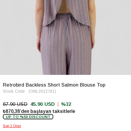
Retrobird Backless Short Salmon Blouse Top
Stock Code
(ONL2012781)
67.90 USD
45.90 USD
32
₺870,38’den başlayan taksitlerle
UP TO %50 DISCOUNT
Son 1 Ürün