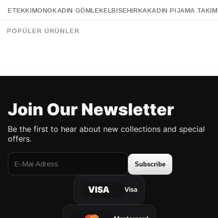
ETEK
KIMONO
KADIN GÖMLEK
ELBISE
HIRKA
KADIN PIJAMA TAKIM
Retrobird Long Sleeve Knotted Front Black Crop Blouse
Retrobird Navy Blue Yoga Top with Side Ties
%43
%40
95.90 USD
54.90 USD
67.90 USD
40.90 USD
POPÜLER ÜRÜNLER
UP TO %50 DISCOUNT
UP TO %50 DISCOUNT
Join Our Newsletter
Be the first to hear about new collections and special
offers.
Subscribe
VISA
Visa