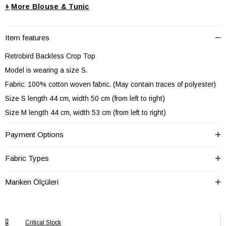
+
Blouse & Tunic
Item features
Retrobird Backless Crop Top
Model is wearing a size S.
Fabric: 100% cotton woven fabric. (May contain traces of polyester)
Size S length 44 cm, width 50 cm (from left to right)
Size M length 44 cm, width 53 cm (from left to right)
Size L length 44 cm, width 56 cm (from left to right)
Payment Options
WASH IN COLD WATER
10% shrinkage may occur in fabrics with a high cotton content in the
Fabric Types
first wash.
Manken Ölçüleri
The measurements in the product descriptions are given by
calculating the shrinkage allowance.
Do not measure before ironing the product you washed.
Critical Stock