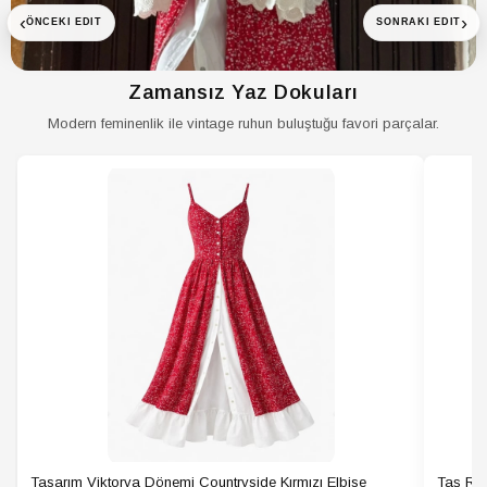
Yaka Tipi
Bisiklet Yaka
‹
›
ÖNCEKI EDIT
SONRAKI EDIT
Yaş
Tüm Yaş Grupları
Yaş Grubu
Yetişkin
Zamansız Yaz Dokuları
Modern feminenlik ile vintage ruhun buluştuğu favori parçalar.
Tasarım Viktorya Dönemi Countryside Kırmızı Elbise
Taş Ren