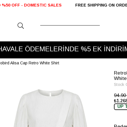
C SALES
FREE SHIPPING ON ORDERS OVER 2000 TL
HAVALE ÖDEMELERİNDE %5 EK İNDİRİ
VADE FARKSIZ 3 TAKSİT
obird Alisa Cap Retro White Shirt
Retro
White
Stock 
94.9
₺1.268
UP 
Bede