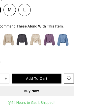
M
L
ommend These Along With This Item.
24 Hours to Get It Shipped!