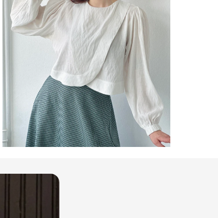
GÖM
Kol T
GÖM
Kole
GÖM
Kuma
GÖM
Mate
GÖM
Orta
GÖM
Pake
İçeri
GÖM
Pers
GÖM
Sürdü
Deta
GÖM
Yaka 