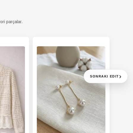
LEK
Yetişkin
Grubu
ori parçalar.
›
SONRAKI EDIT