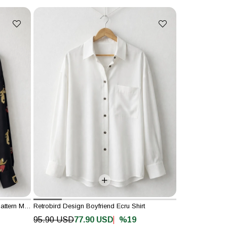
Retrobird Design Boyfriend Vintage Pattern Multicolored Shirt
Retrobird Design Boyfriend Ecru Shirt
%19
95.90 USD
77.90 USD