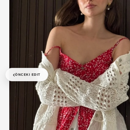
‹
ÖNCEKI EDIT