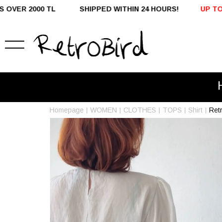
HIPPED WITHIN 24 HOURS!
UP TO %50 OFF - DOMESTI
Homepage
WOMEN
CLOTHES
TOPS
Shirt
Retr