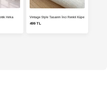
ntik Hırka
Vintage Style Tasarım İnci Renkli Küpe
499 TL