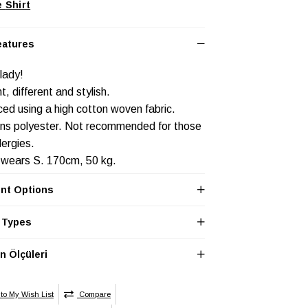
Shirt
eatures
 lady!
t, different and stylish.
ed using a high cotton woven fabric.
ns polyester. Not recommended for those
llergies.
 wears S. 170cm, 50 kg.
:
nt Options
 length is 58 cm.
 is 43 cm, Width is 45 cm, Shoulder is 40
 Types
is 2 cm for sizes M and L. All sizes are 43
 Ölçüleri
.
LEK
Baskısız
to My Wish List
Compare
/Nakış