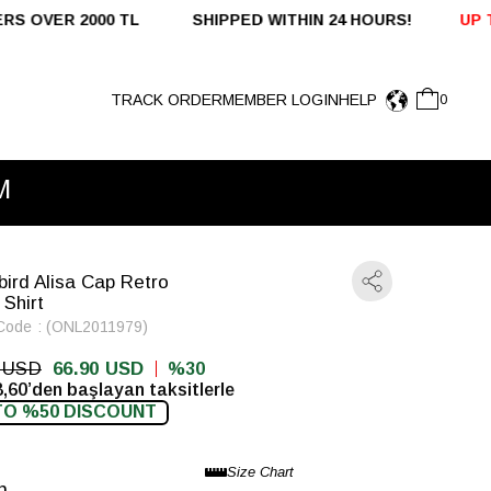
 SHIPPED WITHIN 24 HOURS!
UP TO %50 OFF - DOMES
TRACK ORDER
MEMBER LOGIN
HELP
0
M
bird Alisa Cap Retro
 Shirt
Code
(ONL2011979)
0 USD
66.90 USD
30
,60’den başlayan taksitlerle
TO %50 DISCOUNT
n