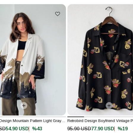
Retrobird Design Mountain Pattern Light Gray Kimono Shirt Jacket
%43
%19
USD
54.90 USD
95.90 USD
77.90 USD