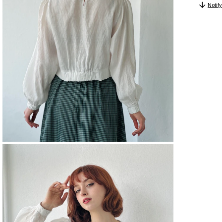
Tekni
Notif
GÖM
Boy
GÖM
Cep
GÖM
Cinsi
GÖM
Dese
GÖM
Özell
GÖM
Kalıp
GÖM
Kapa
Şekli
GÖM
Keme
Duru
GÖM
Kol 