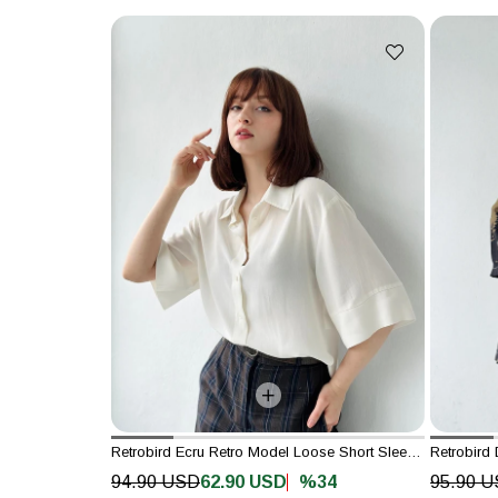
Retrobird Ecru Retro Model Loose Short Sleeve Women's Shirt
%34
94.90 USD
62.90 USD
95.90 