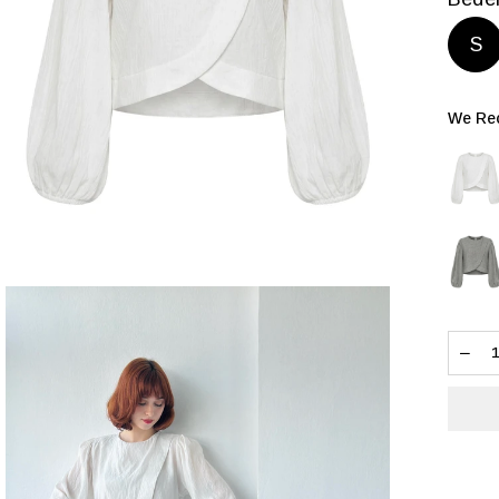
S
We Rec