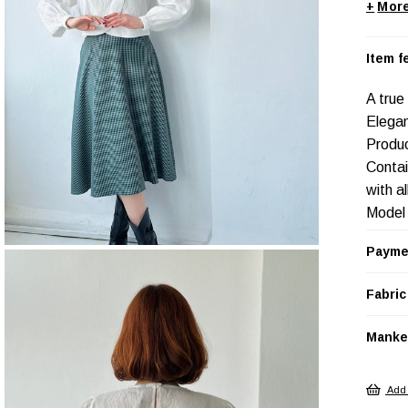
+
Item f
A true
Elegan
Produc
Contai
with a
Model
Size S
Payme
Sleeve
Length
Fabric
cm.
Width 
Manken
cm tall
GÖM
Add 
Baskı