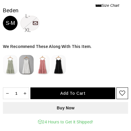
Beden
L-
S-M
XL
We Recommend These Along With This Item.
24 Hours to Get It Shipped!