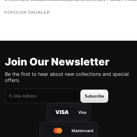
Retrobird Mandy Long Midi Length Vest Black Dress
Retrobird Design June White Strap Slit Dress
%28
%43
157.90 USD
113.90 USD
113.90 USD
64.90 USD
POPÜLER ÜRÜNLER
UP TO %50 DISCOUNT
UP TO %50 DISCOUNT
Join Our Newsletter
Be the first to hear about new collections and special
offers.
Subscribe
VISA
Visa
Mastercard