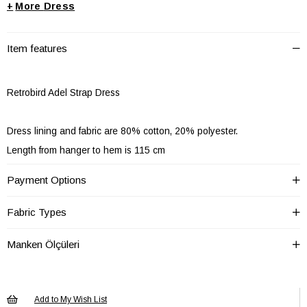
+
Dress
Item features
Retrobird Adel Strap Dress
Dress lining and fabric are 80% cotton, 20% polyester.
Length from hanger to hem is 115 cm
Dress is 100 cm from chest decollete
Payment Options
It has an elastic back and buttons at the front, and thanks to the
strap adjustments, it fits every body type.
Fabric Types
*You can buy your own size.
Manken Ölçüleri
Washing Instructions: Wash in cold water
Due to the high proportion of cotton, the fabric may shrink up to 10%
Add to My Wish List
in the first wash. Product dimensions are given taking into account