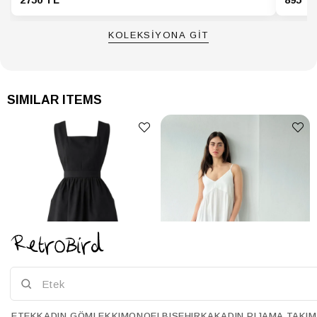
ELBİSE Ürün
Düğme
Detayı
KOLEKSİYONA GİT
ELBİSE Yaka
Havuz Yaka
Tipi
ELBİSE Yaş
Tüm Yaş Grupları
SIMILAR ITEMS
ETEK
KADIN GÖMLEK
KIMONO
ELBISE
HIRKA
KADIN PIJAMA TAKIM