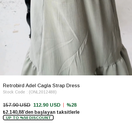
Retrobird Adel Cagla Strap Dress
Stock Code
(ONL2012488)
157.90 USD
112.90 USD
28
₺2.140,88’den başlayan taksitlerle
UP TO %50 DISCOUNT