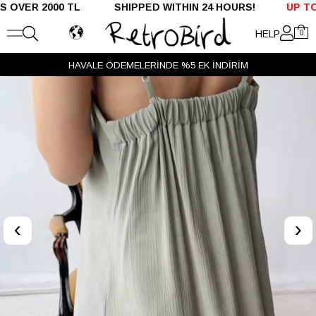
R 2000 TL SHIPPED WITHIN 24 HOURS!
UP TO %50 
HELP
0
HAVALE ÖDEMELERİNDE %5 EK İNDİRİM
‹
›