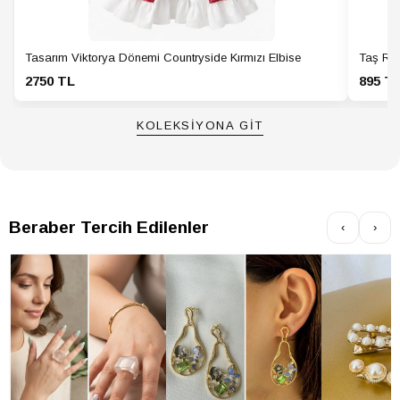
Tasarım Viktorya Dönemi Countryside Kırmızı Elbise
Taş Ren
2750 TL
895 T
KOLEKSİYONA GİT
Beraber Tercih Edilenler
‹
›