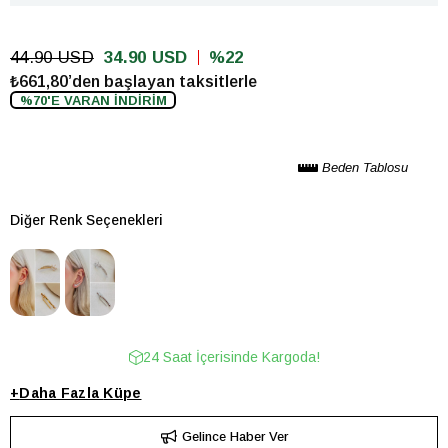
44.90 USD
34.90 USD
22
₺661,80’den başlayan taksitlerle
%70'E VARAN İNDİRİM
Beden Tablosu
Diğer Renk Seçenekleri
24 Saat İçerisinde Kargoda!
+
Daha Fazla
Küpe
Gelince Haber Ver