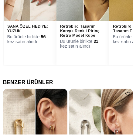
SANA ÖZEL HEDİYE:
Retrobird Tasarım
Retrobird 2
YÜZÜK
Karışık Renkli Pirinç
Tasarım Ek
Retro Model Küpe
Bu ürünle birlikte
56
Bu ürünle bi
Bu ürünle birlikte
21
kez satın alındı
kez satın al
kez satın alındı
BENZER ÜRÜNLER