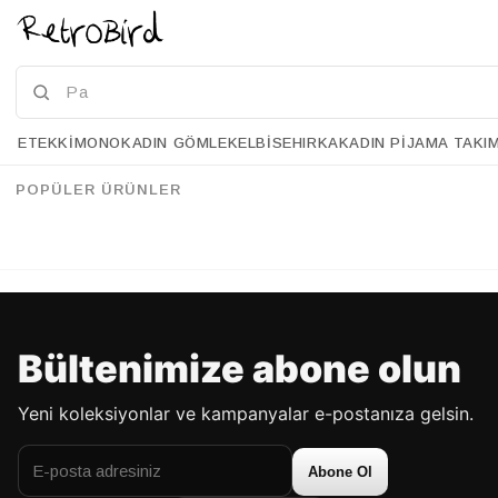
ETEK
KIMONO
KADIN GÖMLEK
ELBISE
HIRKA
KADIN PIJAMA TAKI
Retrobird Retro Model Gold Renk Küpe
Retrobird Retro Model Gümüş Renk Küpe
%20
%20
34.90 USD
27.90 USD
34.90 USD
27.90 USD
POPÜLER ÜRÜNLER
%70'E VARAN İNDİRİM
%70'E VARAN İNDİRİM
Bültenimize abone olun
Yeni koleksiyonlar ve kampanyalar e-postanıza gelsin.
Abone Ol