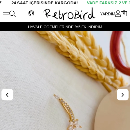
AT İÇERİSİNDE KARGODA!
VADE FARKSIZ 2 VE 3 TAKSİT
YARDIM
0
HAVALE ÖDEMELERİNDE %5 EK İNDİRİM
‹
›