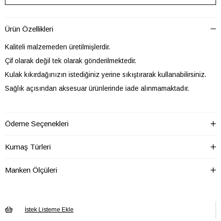
Ürün Özellikleri
Kaliteli malzemeden üretilmişlerdir.
Çif olarak değil tek olarak gönderilmektedir.
Kulak kıkırdağınızın istediğiniz yerine sıkıştırarak kullanabilirsiniz.
Sağlık açısından aksesuar ürünlerinde iade alınmamaktadır.
Ödeme Seçenekleri
Cinsiyet
Kadın
Kumaş Türleri
Taş Cinsi
Yok
Manken Ölçüleri
Materyal
Metal
Ek Özellik
Ek Özellik Mevcut Değil
Koleksiyon
Design
İstek Listeme Ekle