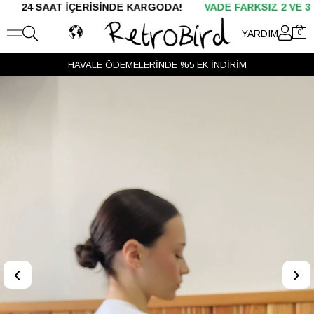
AT İÇERİSİNDE KARGODA!
VADE FARKSIZ 2 VE 3 TAKSİT
YARDIM
0
HAVALE ÖDEMELERİNDE %5 EK İNDİRİM
‹
›