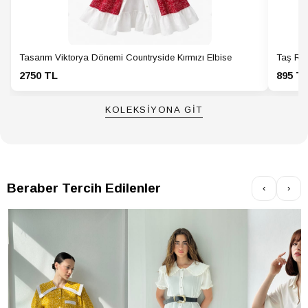
GÖMLEK Yaka
Bebe Yaka
Tipi
GÖMLEK Yaş
Yetişkin
Tasarım Viktorya Dönemi Countryside Kırmızı Elbise
Taş Ren
Grubu
2750 TL
895 T
KOLEKSİYONA GİT
Beraber Tercih Edilenler
‹
›