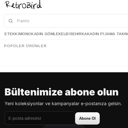
ETEK
KIMONO
KADIN GÖMLEK
ELBISE
HIRKA
KADIN PIJAMA TAKI
Retrobird Ekru Retro Model Bol Kısa Kol Kadın Gömlek
Retrobird Alisa Kapaklı Retro Beyaz Gömlek
%34
%30
94.90 USD
62.90 USD
94.90 USD
66.90 USD
POPÜLER ÜRÜNLER
%70'E VARAN İNDİRİM
%70'E VARAN İNDİRİM
Bültenimize abone olun
Yeni koleksiyonlar ve kampanyalar e-postanıza gelsin.
Abone Ol