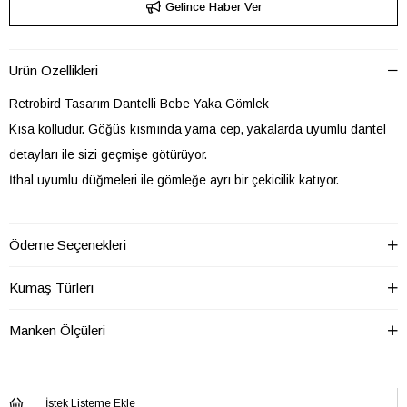
Gelince Haber Ver
Ürün Özellikleri
Retrobird Tasarım Dantelli Bebe Yaka Gömlek
Kısa kolludur. Göğüs kısmında yama cep, yakalarda uyumlu dantel
detayları ile sizi geçmişe götürüyor.
İthal uyumlu düğmeleri ile gömleğe ayrı bir çekicilik katıyor.
Stil önerisi *Hırka, kazak ve ceketlerde yakaları dışarı çıkarıp, farklı
Ödeme Seçenekleri
bir görünüm kazanabilirsiniz.
Bu gömleğimizin kumaşı %100 pamuk içeriklidir.
Kumaş Türleri
Model üzerindeki beden S-M
Manken Ölçüleri
En S-M beden için 50 cm, M-L beden için 55 cm, L-XL beden için 60
cm'dir.
S-M beden iki omuz arası 44 cm. Her bedende 1 cm büyümektedir.
İstek Listeme Ekle