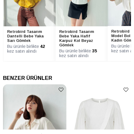
Retrobird E
Retrobird Tasarım
Retrobird Tasarım
Model Bol K
Dantelli Bebe Yaka
Bebe Yaka Hafif
Kadın Göml
Sarı Gömlek
Karpuz Kol Beyaz
Gömlek
Bu ürünle bi
Bu ürünle birlikte
42
Bu ürünle birlikte
35
kez satın al
kez satın alındı
kez satın alındı
BENZER ÜRÜNLER