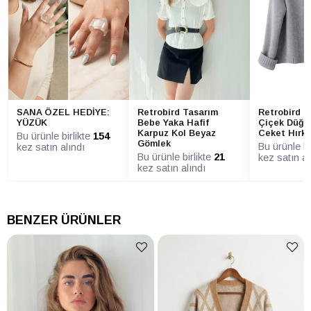
SANA ÖZEL HEDİYE:
Retrobird Tasarım
Retrobird T
YÜZÜK
Bebe Yaka Hafif
Çiçek Düğme
Karpuz Kol Beyaz
Ceket Hırk
Bu ürünle birlikte
154
Gömlek
Bu ürünle bi
kez satın alındı
Bu ürünle birlikte
21
kez satın al
kez satın alındı
BENZER ÜRÜNLER