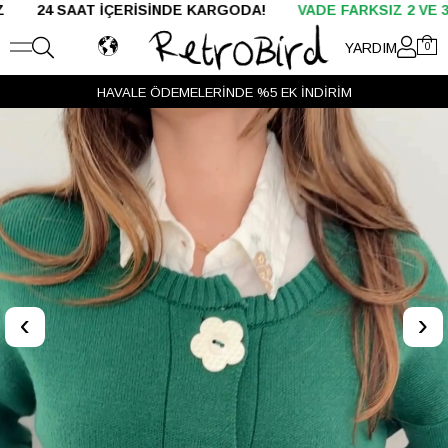
 İÇERİSİNDE KARGODA!
VADE FARKSIZ 2 VE 3 TAKSİT
H
YARDIM
0
HAVALE ÖDEMELERİNDE %5 EK İNDİRİM
‹
›