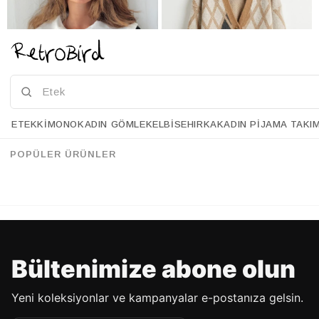
ETEK
KIMONO
KADIN GÖMLEK
ELBISE
HIRKA
KADIN PIJAMA TAKI
Retrobird Kısa Kalp Düğmeli Siyah Hırka
Retrobird Baklava Desen Camel Şardonlu Hırka
%33
%36
95.90 USD
63.90 USD
121.90 USD
77.90 USD
POPÜLER ÜRÜNLER
%70'E VARAN İNDİRİM
%70'E VARAN İNDİRİM
Bültenimize abone olun
Yeni koleksiyonlar ve kampanyalar e-postanıza gelsin.