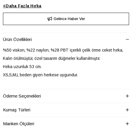
+
Daha Fazla
Hırka
Gelince Haber Ver
Ürün Özellikleri
%50 viskon, %22 naylon, %28 PBT içerikli çelik örme ceket hırka.
Kalın örülmüştür, özel tasarım düğmeler kullanılmıştır.
Hırka uzunluk 53 cm.
XS,S,M,L beden giyen herkese uygundur.
Model 170 cm boyundadır.
Ödeme Seçenekleri
Uzunluk: 56 cm
En: 57 cm
Kumaş Türleri
Manken Ölçüleri
Trikoda bu ölçüler değişkenlik gösterir.