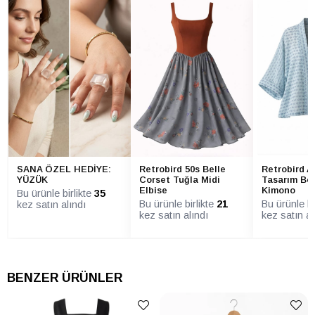
Detayı
ELBİSE Ürün
Bağlama Detay
Detayı
ELBİSE Yaka
Kalp Yaka
Tipi
ELBİSE Yaş
Tüm Yaş Grupları
ELBİSE Yıkama
Hassas yıkama programında yıkayın
Talimatı
(30°C - 40°C). Ağartıcı kullanmayın.
Nazikçe kurutun, kurutma makinesinde
kurutmayın. Ütü yapmak isterseniz
(gerekli olmamalıdır), buharla veya ürün
hafif nemliyken yapın.
SANA ÖZEL HEDİYE:
Retrobird 50s Belle
Retrobird A
YÜZÜK
Corset Tuğla Midi
Tasarım Bo
Elbise
Kimono
Bu ürünle birlikte
35
Bu ürünle birlikte
21
Bu ürünle bi
kez satın alındı
kez satın alındı
kez satın al
BENZER ÜRÜNLER