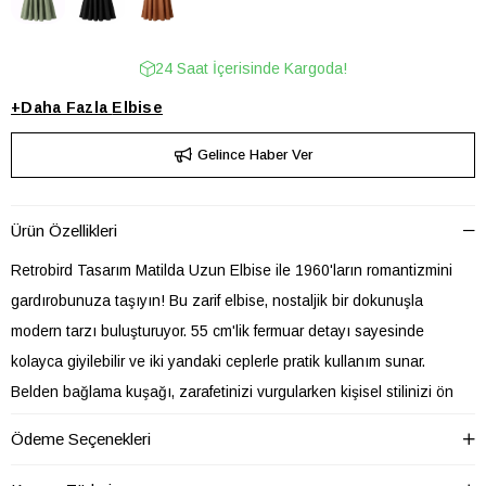
24 Saat İçerisinde Kargoda!
+
Daha Fazla
Elbise
Gelince Haber Ver
Ürün Özellikleri
Retrobird Tasarım Matilda Uzun Elbise ile 1960'ların romantizmini
gardırobunuza taşıyın! Bu zarif elbise, nostaljik bir dokunuşla
modern tarzı buluşturuyor. 55 cm'lik fermuar detayı sayesinde
kolayca giyilebilir ve iki yandaki ceplerle pratik kullanım sunar.
Belden bağlama kuşağı, zarafetinizi vurgularken kişisel stilinizi ön
plana çıkarır.
Ödeme Seçenekleri
Kocaman kloş eteğiyle her adımda göz alıcı bir hareket sağlar ve
pamuklu yapısı cildinizin nefes almasına olanak tanır. %50pamuk ,