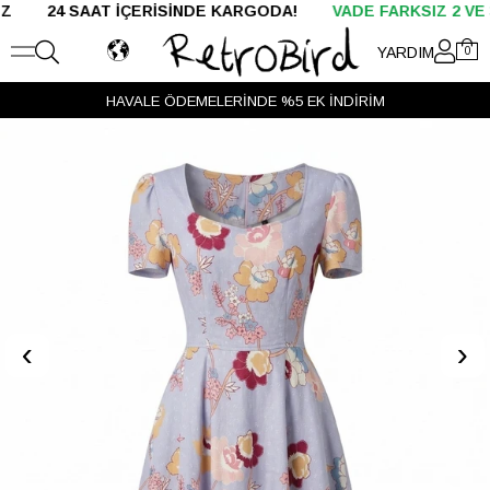
 SAAT İÇERİSİNDE KARGODA!
VADE FARKSIZ 2 VE 3 TAKSİ
YARDIM
0
HAVALE ÖDEMELERİNDE %5 EK İNDİRİM
‹
›