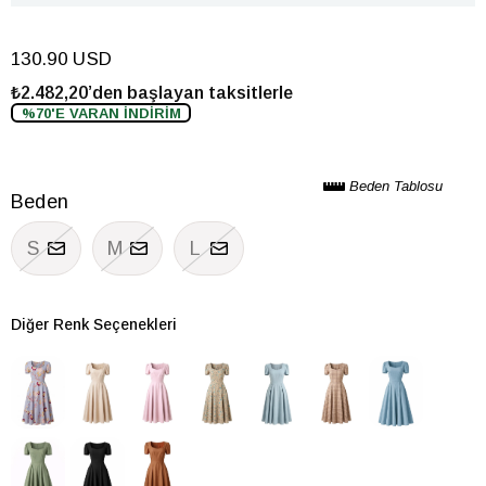
130.90 USD
₺2.482,20’den başlayan taksitlerle
%70'E VARAN İNDİRİM
Beden Tablosu
Beden
S
M
L
Diğer Renk Seçenekleri