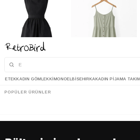
ETEK
KADIN GÖMLEK
KIMONO
ELBISE
HIRKA
KADIN PIJAMA TAKI
Retrobird Mandy Uzun Midi Boy Jile Siyah Elbise
Retrobird Adel Çağla Askılı Elbise
%28
%28
157.90 USD
113.90 USD
157.90 USD
112.90 USD
POPÜLER ÜRÜNLER
%70'E VARAN İNDİRİM
%70'E VARAN İNDİRİM