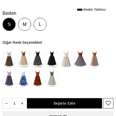
Beden Tablosu
Beden
S
M
L
Diğer Renk Seçenekleri