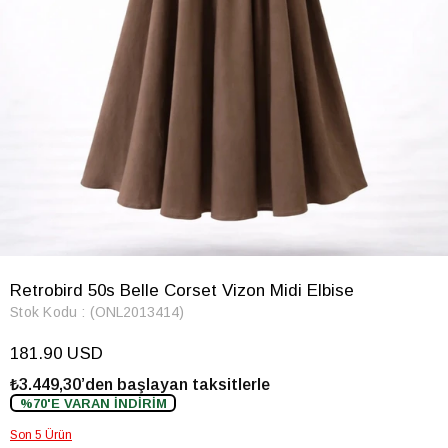
Retrobird 50s Belle Corset Vizon Midi Elbise
Stok Kodu
(ONL2013414)
181.90 USD
₺3.449,30’den başlayan taksitlerle
%70'E VARAN İNDİRİM
Son 5 Ürün