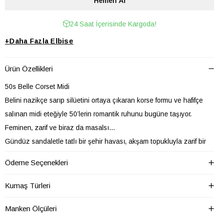
24 Saat İçerisinde Kargoda!
+
Daha Fazla
Elbise
Ürün Özellikleri
50s Belle Corset Midi
Belini nazikçe sarıp silüetini ortaya çıkaran korse formu ve hafifçe
salınan midi eteğiyle 50’lerin romantik ruhunu bugüne taşıyor.
Feminen, zarif ve biraz da masalsı…
Gündüz sandaletle tatlı bir şehir havası, akşam topukluyla zarif bir
davet enerjisi yaratır.
Ödeme Seçenekleri
Dolabında her zaman iyi hissettiren o “özel” elbise.
Kumaş Türleri
Detaylar
Manken Ölçüleri
İki yandan cepli tasarımı günlük kullanımda konfor sağlar. Rahat