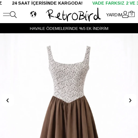
SAAT İÇERİSİNDE KARGODA!
VADE FARKSIZ 2 VE 3 TAKSİT
YARDIM
0
HAVALE ÖDEMELERİNDE %5 EK İNDİRİM
‹
›