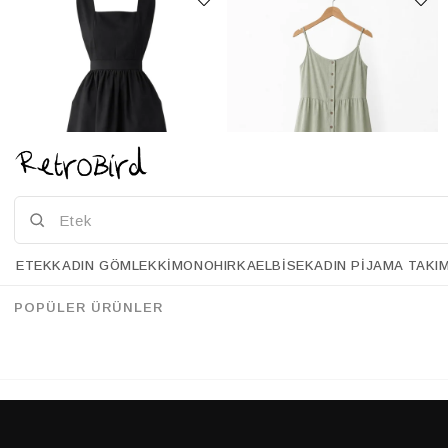
ETEK
KADIN GÖMLEK
KIMONO
HIRKA
ELBISE
KADIN PIJAMA TAKI
Retrobird Mandy Uzun Midi Boy Jile Siyah Elbise
Retrobird Adel Çağla Askılı Elbise
%28
%28
157.90 USD
113.90 USD
157.90 USD
112.90 USD
POPÜLER ÜRÜNLER
%70'E VARAN İNDİRİM
%70'E VARAN İNDİRİM