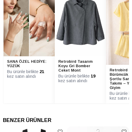
ELBİSE
Hayır
Sürdürülebilirlik
Detayı
ELBİSE Ürün
Kuşaklı
Detayı
ELBİSE Yaka
U Yaka
Tipi
ELBİSE Yaş
Tüm Yaş Grupları
ELBİSE Yıkama
Hassas yıkama programında yıkayın
SANA ÖZEL HEDİYE:
Retrobird Tasarım
Talimatı
(30°C - 40°C). Ağartıcı kullanmayın.
YÜZÜK
Koyu Gri Bomber
Nazikçe kurutun, kurutma makinesinde
Retrobird K
Ceket Mont
Bu ürünle birlikte
21
kurutmayın. Ütü yapmak isterseniz
Bürümcük 
(gerekli olmamalıdır), buharla veya ürün
Bu ürünle birlikte
19
kez satın alındı
Şortlu Sarı
hafif nemliyken yapın.
kez satın alındı
Takımı – Ya
Giyim
Bu ürünle bi
kez satın al
BENZER ÜRÜNLER