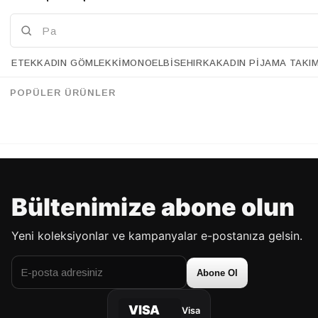
ETEK
KADIN GÖMLEK
KIMONO
ELBISE
HIRKA
KADIN PIJAMA TAKI
Retrobird Çan Gri Triko Etek
Retrobird Çan Siyah Triko Etek
%43
%43
95.90 USD
54.90 USD
95.90 USD
54.90 USD
POPÜLER ÜRÜNLER
%70'E VARAN İNDİRİM
%70'E VARAN İNDİRİM
Bültenimize abone olun
Yeni koleksiyonlar ve kampanyalar e-postanıza gelsin.
Abone Ol
VISA
Visa