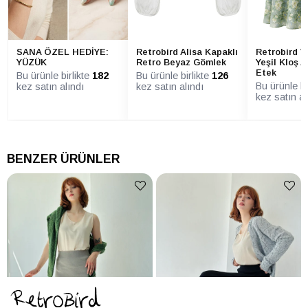
ETEK Yaş
Yetişkin
Grubu
ETEK Yıkama
Hassas yıkama programında yıkayın
SANA ÖZEL HEDİYE:
Retrobird Alisa Kapaklı
Retrobird V
Talimatı
(30°C - 40°C). Ağartıcı kullanmayın.
YÜZÜK
Retro Beyaz Gömlek
Yeşil Kloş A
Nazikçe kurutun, kurutma makinesinde
Etek
Bu ürünle birlikte
182
Bu ürünle birlikte
126
kurutmayın. Ütü yapmak isterseniz
(gerekli olmamalıdır), buharla veya ürün
Bu ürünle bi
kez satın alındı
kez satın alındı
hafif nemliyken yapın.
kez satın al
BENZER ÜRÜNLER