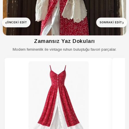
ETEK Bel
Normal Bel
ETEK Boy
Uzun
‹
›
ÖNCEKI EDIT
SONRAKI EDIT
ETEK Cep
Çift cepli
ETEK Cinsiyet
Kadın / Kız
Zamansız Yaz Dokuları
ETEK Desen
Düz
Modern feminenlik ile vintage ruhun buluştuğu favori parçalar.
ETEK Ek Özellik
Beli lastikli
ETEK Kalınlık
Orta
ETEK Kalıp
Relaxed
ETEK Kapama
Yarım Pat Fermuar
Şekli
ETEK
Kemersiz
Kemer/Kuşak
Durumu
ETEK
Design
Koleksiyon
ETEK Kumaş
Dokuma