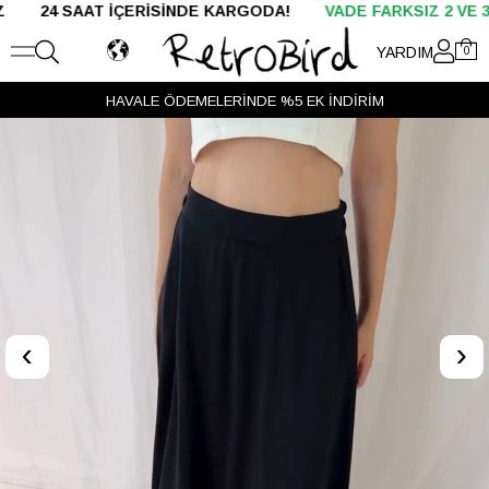
AT İÇERİSİNDE KARGODA!
VADE FARKSIZ 2 VE 3 TAKSİT
YARDIM
0
HAVALE ÖDEMELERİNDE %5 EK İNDİRİM
‹
›