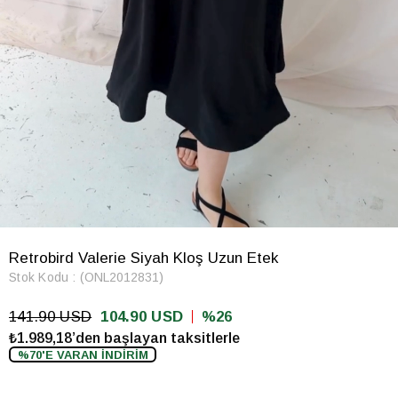
Retrobird Valerie Siyah Kloş Uzun Etek
Stok Kodu
(ONL2012831)
141.90 USD
104.90 USD
26
₺1.989,18’den başlayan taksitlerle
%70'E VARAN İNDİRİM