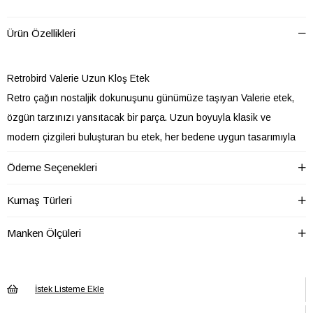
Ürün Özellikleri
Retrobird Valerie Uzun Kloş Etek
Retro çağın nostaljik dokunuşunu günümüze taşıyan Valerie etek,
özgün tarzınızı yansıtacak bir parça. Uzun boyuyla klasik ve
modern çizgileri buluşturan bu etek, her bedene uygun tasarımıyla
dikkat çekiyor.
Ödeme Seçenekleri
Retro moda tutkunları için özel olarak tasarlanmış olan Retrobird'ün
Valerie Eteği, geçmişin zarafetini ve modern rahatlığı bir araya
Kumaş Türleri
getiriyor.
Manken Ölçüleri
75 cm'lik uzunluğuyla mükemmel noktada bulunan bu etek, S-M
beden aralığında 64 cm'lik kapalı bel ölçüsü sayesinde esneklik
sunar ve belin arkasındaki elastik detayıyla 69-70 cm'e kadar
İstek Listeme Ekle
rahatça genişler. Böylece her bedene mükemmel uyum sağlar.