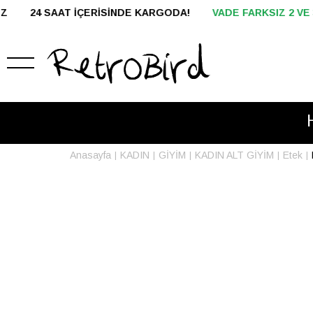
E KARGODA!
VADE FARKSIZ 2 VE 3 TAKSİT
HAVALE İLE ÖD
Anasayfa
KADIN
GİYİM
KADIN ALT GİYİM
Etek