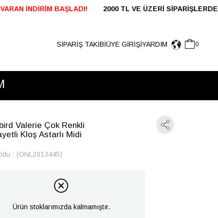
0 TL VE ÜZERİ SİPARİŞLERDE KARGO ÜCRETSİZ 24 S
SİPARİŞ TAKİBİ
ÜYE GIRIŞI
YARDIM
0
M
bird Valerie Çok Renkli
yetli Kloş Astarlı Midi
odu
(ONL2013445)
Ürün stoklarımızda kalmamıştır.