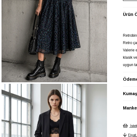
Ürün Ö
Retrobir
Retro ç
Valerie 
klasik v
uygun ta
Retro mo
Ödeme
Retrobir
rahatlığı
Kumaş 
80 cm'l
M beden 
Manken
esneklik
70 cm'e 
mükemme
İste
Ön kemer
Fiyat