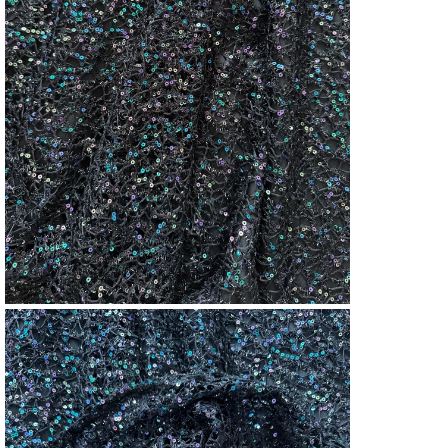
ETEK
ETEK
ETE
Cinsi
ETE
Dese
ETEK
Özell
ETE
Kalın
ETEK
ETE
Kapa
Şekli
ETE
Keme
Duru
ETE
Kole