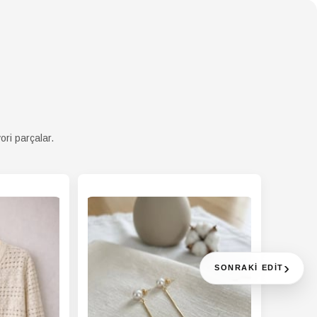
yı
 Ürün
Düz
 Yaş
Yetişkin
u
K
Hassas yıkama programında
ma
yıkayın (30°C - 40°C). Ağartıcı
atı
kullanmayın. Nazikçe kurutun,
kurutma makinesinde
kurutmayın. Ütü yapmak
ori parçalar.
isterseniz (gerekli olmamalıdır),
buharla veya ürün hafif
nemliyken yapın.
›
SONRAKI EDIT