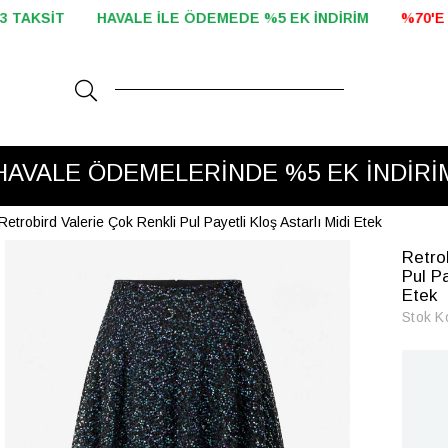
EMEDE %5 EK İNDİRİM
%70'E VARAN İNDİRİM BAŞLADI!
200
HAVALE ÖDEMELERİNDE %5 EK İNDİRİ
VADE FARKSIZ 2 VE 3 TAKSİT
Retrobird Valerie Çok Renkli Pul Payetli Kloş Astarlı Midi Etek
Retro
Pul Pa
Etek
Stok K