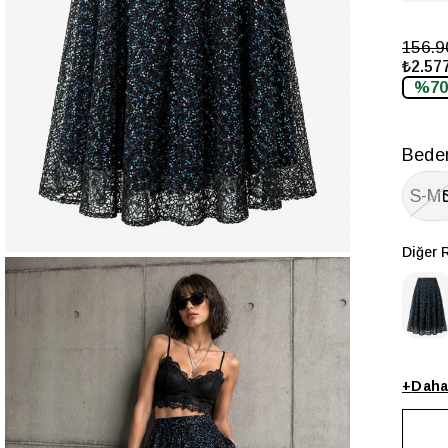
156.
₺2.577
%70
Bede
S-M
Diğer 
+
Daha