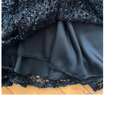
ETE
Kuma
ETEK
Duru
ETE
Mate
ETE
Menş
ETEK
ETEK
İçeri
ETE
Pers
ETEK
ETEK
ETE
Sürdü
Deta
ETEK