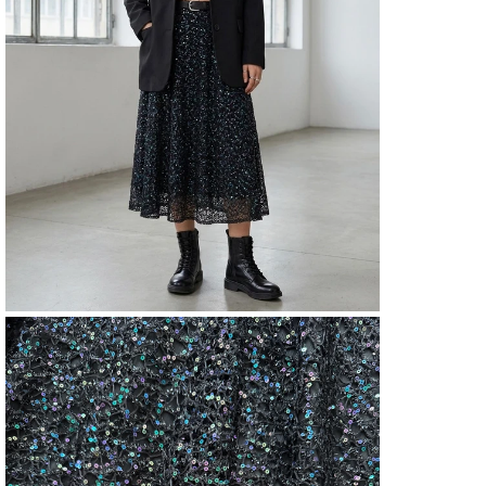
düğme fe
Modelim
şekilde 
Ürün öze
Model S-
(Soldan 
L-XL bel
84-86 cm
Etek boy
%50 pam
mevsim 
Astarlıdır
ETEK
Duru
ETEK