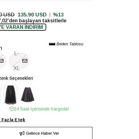
90 USD
135.90 USD
13
,02’den başlayan taksitlerle
'E VARAN İNDİRİM
Beden Tablosu
n
L-
XL
Renk Seçenekleri
24 Saat İçerisinde Kargoda!
 Fazla
Etek
Gelince Haber Ver