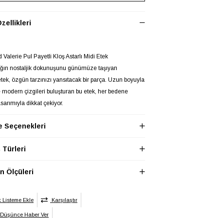
zellikleri
d Valerie Pul Payetli Kloş Astarlı Midi Etek
ağın nostaljik dokunuşunu günümüze taşıyan
etek, özgün tarzınızı yansıtacak bir parça. Uzun boyuyla
e modern çizgileri buluşturan bu etek, her bedene
sarımıyla dikkat çekiyor.
da tutkunları için özel olarak tasarlanmış olan
 Seçenekleri
d'ün Valerie Eteği, geçmişin zarafetini ve modern
 bir araya getiriyor.
Türleri
ik uzunluğuyla mükemmel noktada bulunan bu etek, S-
aralığında 64 cm'lik kapalı bel ölçüsü sayesinde
 Ölçüleri
 sunar ve belin arkasındaki elastik detayıyla 69-
kadar rahatça genişler. Böylece her bedene
l uyum sağlar.
k Listeme Ekle
Karşılaştır
 detayıyla belinizi vurgularken, belin arkasındaki
 Düşünce Haber Ver