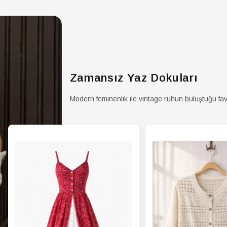
Deta
ETEK
Tipi
ETEK
Grub
ETE
Yıka
Zamansız Yaz Dokuları
Talim
Modern feminenlik ile vintage ruhun buluştuğu fav