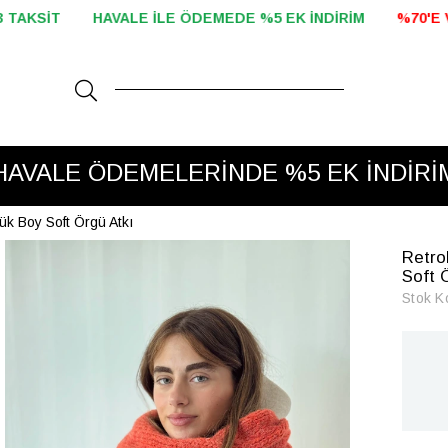
5 EK İNDİRİM
%70'E VARAN İNDİRİM BAŞLADI!
2000 TL V
VADE FARKSIZ 2 VE 3 TAKSİT
ük Boy Soft Örgü Atkı
Retro
Soft 
Stok K