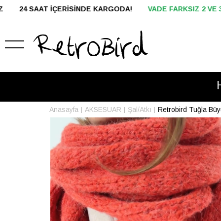
ODA!
VADE FARKSIZ 2 VE 3 TAKSİT
HAVALE İLE ÖDEMEDE %
Anasayfa
AKSESUAR
Şal/Atkı
Retrobird Tuğla Büy