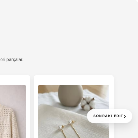
ori parçalar.
›
SONRAKI EDIT