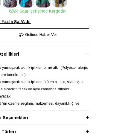
24 Saat İçerisinde Kargoda!
 Fazla
Şal/Atkı
Gelince Haber Ver
zellikleri
 yumuşacık akrilik iplikten örme atkı. (Polyester alerjisi
ilere önerilmez.)
 yumuşacık akrilik iplikten örülen bu atkı, sizi soğuk
a sıcacık tutacak ve aynı zamanda stilinizi
yacak.
d ‘ün özenle seçilmiş malzemesi, dayanıklılığı ve
ığı bir araya getirir, böylece bu atkı hem rahat hem de
 Seçenekleri
seçenek sunar. Büyük boyu, farklı stiller ve bağlama
eri için bolca yer sağlar, böylece kendi tarzınızı
Türleri
zı kolaylaştırır.