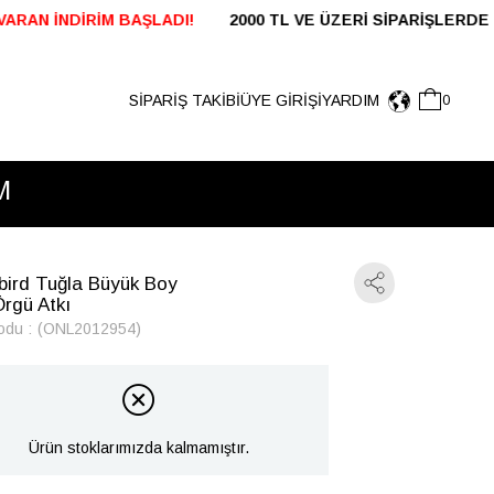
E ÜZERİ SİPARİŞLERDE KARGO ÜCRETSİZ 24 SAAT İÇ
SİPARİŞ TAKİBİ
ÜYE GIRIŞI
YARDIM
0
bird Tuğla Büyük Boy
Örgü Atkı
odu
(ONL2012954)
Ürün stoklarımızda kalmamıştır.