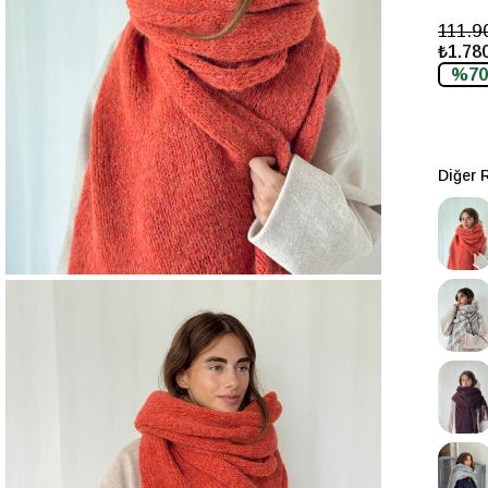
111.9
₺1.780
%70
Diğer 