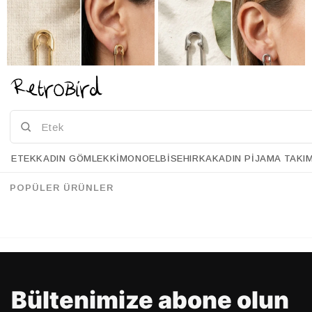
ETEK
KADIN GÖMLEK
KIMONO
ELBISE
HIRKA
KADIN PIJAMA TAKI
Retrobird Retro Model Gold Renk Küpe
Retrobird Retro Model Gümüş Renk Küpe
%20
%20
34.90 USD
27.90 USD
34.90 USD
27.90 USD
POPÜLER ÜRÜNLER
%70'E VARAN İNDİRİM
%70'E VARAN İNDİRİM
Bültenimize abone olun