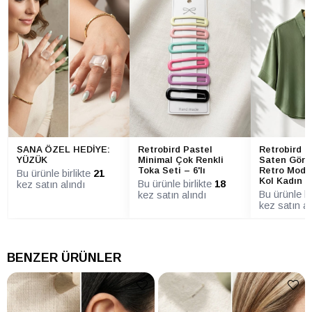
SANA ÖZEL HEDİYE:
Retrobird Pastel
Retrobird H
YÜZÜK
Minimal Çok Renkli
Saten Görü
Toka Seti – 6'lı
Retro Model
Bu ürünle birlikte
21
Kol Kadın 
Bu ürünle birlikte
18
kez satın alındı
Bu ürünle bi
kez satın alındı
kez satın al
BENZER ÜRÜNLER