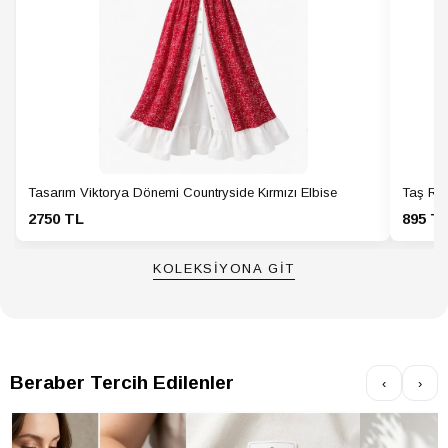
Tasarım Viktorya Dönemi Countryside Kırmızı Elbise
Taş Ren
2750 TL
895 T
KOLEKSİYONA GİT
Beraber Tercih Edilenler
‹
›