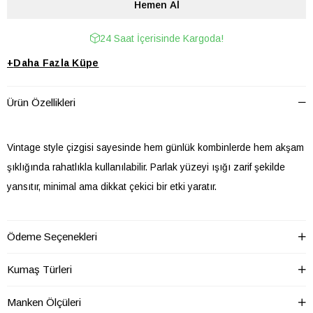
24 Saat İçerisinde Kargoda!
+
Daha Fazla
Küpe
Ürün Özellikleri
Vintage style çizgisi sayesinde hem günlük kombinlerde hem akşam
şıklığında rahatlıkla kullanılabilir. Parlak yüzeyi ışığı zarif şekilde
yansıtır, minimal ama dikkat çekici bir etki yaratır.
• Kaliteli bijuteri üründür
Ödeme Seçenekleri
• Sıvı teması olmadıkça kararma yapmaz
• Günlük ve özel gün kombinlerine uygundur
Kumaş Türleri
• Hafif ve konforlu kullanım
Manken Ölçüleri
Sağlık açısından aksesuarlarımızda iade ve değişim