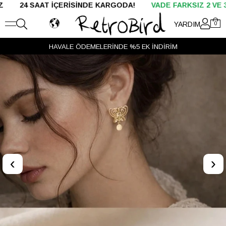
SAAT İÇERİSİNDE KARGODA!
VADE FARKSIZ 2 VE 3 TAKSİT
YARDIM
0
HAVALE ÖDEMELERİNDE %5 EK İNDİRİM
‹
›