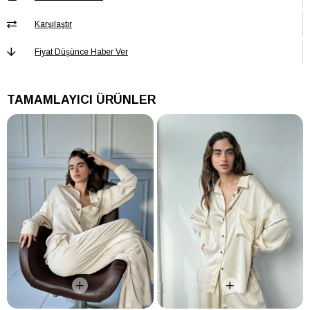
PANTOLON
Astarsız
Astar Durumu
Karşılaştır
PANTOLON
Baskısız
Baskı/Nakış
Fiyat Düşünce Haber Ver
Tekniği
PANTOLON Bel
Yüksek Bel
TAMAMLAYICI ÜRÜNLER
PANTOLON Boy
Regular
PANTOLON Cep
Çift cepli
PANTOLON
Kadın / Kız
Cinsiyet
PANTOLON
Düz
Desen
PANTOLON Ek
Ek Özellik Mevcut Değil
Özellik
PANTOLON
Orta
Kalınlık
PANTOLON
Regular
Kalıp