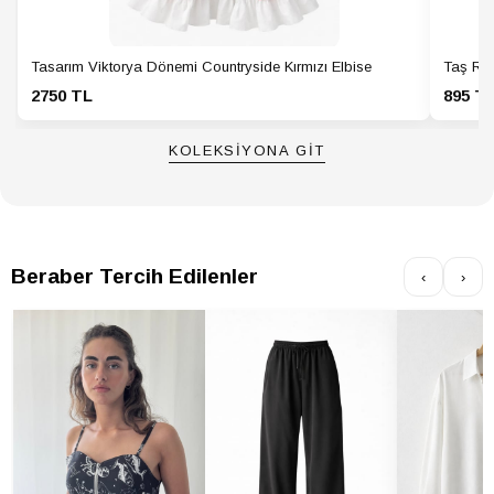
Tasarım Viktorya Dönemi Countryside Kırmızı Elbise
Taş Ren
2750 TL
895 T
KOLEKSİYONA GİT
Beraber Tercih Edilenler
‹
›