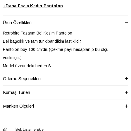
+
Daha Fazla
Kadın Pantolon
Ürün Özellikleri
Retrobird Tasarım Bol Kesim Pantolon
Bel bağcıklı ve tam tur kibar dikim lastiklidir.
Pantolon boy 100 cm'dir. (Çekme payı hesaplanıp bu ölçü
verilmiştir.)
Model üzerindeki beden S.
Kumaş: %100 pamuk, çok hafif parlak ssten yüzeyli, dökümlü
Ödeme Seçenekleri
dokuma kumaş. (Mevsimlik ve yazlık kumaş)
Geniş kalıptır. L bedeni 80-100 kg aralığına öneriyoruz.
Kumaş Türleri
Bahar ayları ve yaz mevsimi kullanıma uygundur.
Manken Ölçüleri
SOĞUK SUDA YIKAYINIZ
İstek Listeme Ekle