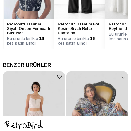
Retrobird Tasarım
Retrobird Tasarım Bol
Retrobird T
Siyah Önden Fermuarlı
Kesim Siyah Relax
Boyfriend 
Büstiyer
Pantolon
Bu ürünle bi
Bu ürünle birlikte
19
Bu ürünle birlikte
16
kez satın al
kez satın alındı
kez satın alındı
BENZER ÜRÜNLER