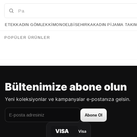
ETEK
KADIN GÖMLEK
KIMONO
ELBISE
HIRKA
KADIN PIJAMA TAKI
Retrobird Tasarım Bol Kesim Krem Pantolon
Retrobird Tasarım Şort Astarlı Açık Mavi Şifon Pantolon
%33
%33
95.90 USD
63.90 USD
95.90 USD
63.90 USD
POPÜLER ÜRÜNLER
%70'E VARAN İNDİRİM
%70'E VARAN İNDİRİM
Bültenimize abone olun
Yeni koleksiyonlar ve kampanyalar e-postanıza gelsin.
Abone Ol
VISA
Visa