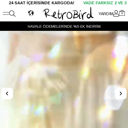
AT İÇERİSİNDE KARGODA!
VADE FARKSIZ 2 VE 3 TAKSİT
YARDIM
0
HAVALE ÖDEMELERİNDE %5 EK İNDİRİM
‹
›