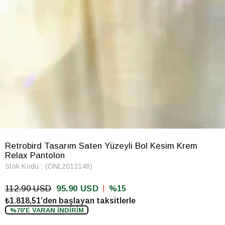
Retrobird Tasarım Saten Yüzeyli Bol Kesim Krem
Relax Pantolon
Stok Kodu
(ONL2013148)
112.90 USD
95.90 USD
15
₺1.818,51’den başlayan taksitlerle
%70'E VARAN İNDİRİM