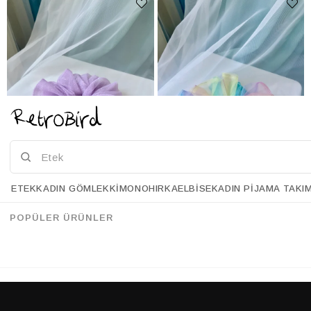
ETEK
KADIN GÖMLEK
KIMONO
HIRKA
ELBISE
KADIN PIJAMA TAKI
Retrobird Standart Boyutlu Lila Renkli Organze Büyük Boy Simit Toka
Retrobird Standart Boyutlu Renkli Organze Büyük Boy Simit Toka
%20
%20
34.90 USD
27.90 USD
34.90 USD
27.90 USD
POPÜLER ÜRÜNLER
%70'E VARAN İNDİRİM
%70'E VARAN İNDİRİM