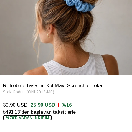
Retrobird Tasarım Kül Mavi Scrunchie Toka
Stok Kodu
(ONL2013440)
30.90 USD
25.90 USD
16
₺491,13’den başlayan taksitlerle
%70'E VARAN İNDİRİM