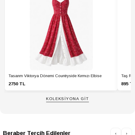
Tasarım Viktorya Dönemi Countryside Kırmızı Elbise
Taş Ren
2750 TL
895 T
KOLEKSİYONA GİT
Beraber Tercih Edilenler
‹
›