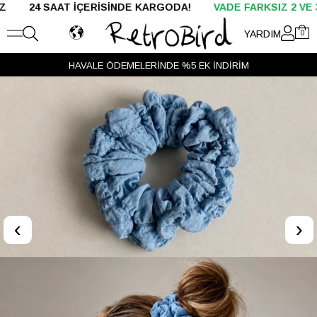
SAAT İÇERİSİNDE KARGODA!
VADE FARKSIZ 2 VE 3 TAKSİT
YARDIM
0
HAVALE ÖDEMELERİNDE %5 EK İNDİRİM
‹
›