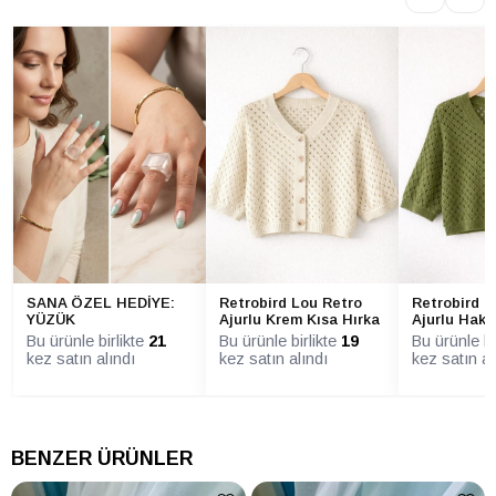
SANA ÖZEL HEDİYE:
Retrobird Lou Retro
Retrobird L
YÜZÜK
Ajurlu Krem Kısa Hırka
Ajurlu Haki
Bu ürünle birlikte
21
Bu ürünle birlikte
19
Bu ürünle bi
kez satın alındı
kez satın alındı
kez satın al
BENZER ÜRÜNLER