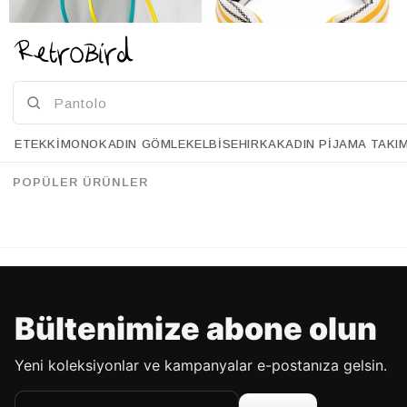
ETEK
KIMONO
KADIN GÖMLEK
ELBISE
HIRKA
KADIN PIJAMA TAKI
Retrobird İkili Saten Kaplama Standart Ebat 4 mm Kadın Saç Taçları
Retrobird Tasarım Sarı Beyaz Düğümlü Taç
%20
%18
34.90 USD
27.90 USD
54.90 USD
44.90 USD
POPÜLER ÜRÜNLER
%70'E VARAN İNDİRİM
%70'E VARAN İNDİRİM
Bültenimize abone olun
Yeni koleksiyonlar ve kampanyalar e-postanıza gelsin.