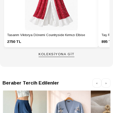
Tasarım Viktorya Dönemi Countryside Kırmızı Elbise
Taş Ren
2750 TL
895 T
KOLEKSİYONA GİT
Beraber Tercih Edilenler
‹
›