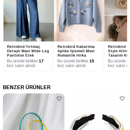
Retrobird Yırtmaç
Retrobird Kabartma
Retrobird V
Detaylı Mavi Wide-Leg
Aplike İşlemeli Mavi
Style Altın 
Pantolon Etek
Romantik Hırka
Tasarım Kü
Bu ürünle birlikte
17
Bu ürünle birlikte
15
Bu ürünle bi
kez satın alındı
kez satın alındı
kez satın al
BENZER ÜRÜNLER