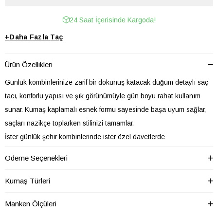
24 Saat İçerisinde Kargoda!
+
Daha Fazla
Taç
Ürün Özellikleri
Günlük kombinlerinize zarif bir dokunuş katacak düğüm detaylı saç
tacı, konforlu yapısı ve şık görünümüyle gün boyu rahat kullanım
sunar. Kumaş kaplamalı esnek formu sayesinde başa uyum sağlar,
saçları nazikçe toplarken stilinizi tamamlar.
İster günlük şehir kombinlerinde ister özel davetlerde
kullanabileceğiniz bu saç aksesuarı, farklı desen ve renk
Ödeme Seçenekleri
seçenekleriyle her tarza uyum sağlar. Hafif yapısı sayesinde uzun
süreli kullanımlarda rahatsızlık hissi oluşturmaz.
Kumaş Türleri
Ürün Özellikleri
Manken Ölçüleri
* Kumaş kaplama saç tacı