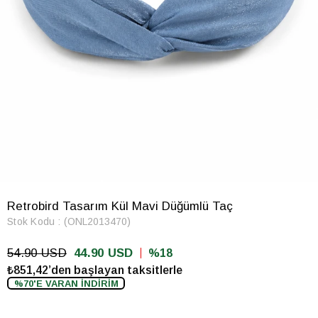
Retrobird Tasarım Kül Mavi Düğümlü Taç
Stok Kodu
(ONL2013470)
54.90 USD
44.90 USD
18
₺851,42’den başlayan taksitlerle
%70'E VARAN İNDİRİM