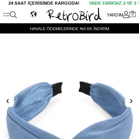
AAT İÇERİSİNDE KARGODA!
VADE FARKSIZ 2 VE 3 TAKSİT
YARDIM
0
HAVALE ÖDEMELERİNDE %5 EK İNDİRİM
‹
›