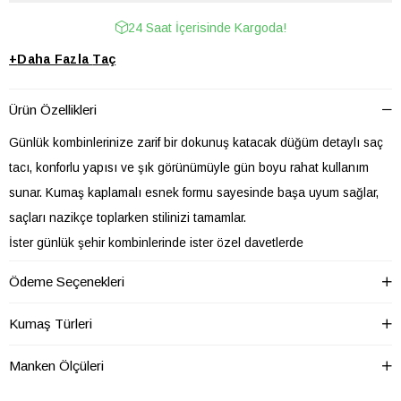
24 Saat İçerisinde Kargoda!
+
Daha Fazla
Taç
Ürün Özellikleri
Günlük kombinlerinize zarif bir dokunuş katacak düğüm detaylı saç
tacı, konforlu yapısı ve şık görünümüyle gün boyu rahat kullanım
sunar. Kumaş kaplamalı esnek formu sayesinde başa uyum sağlar,
saçları nazikçe toplarken stilinizi tamamlar.
İster günlük şehir kombinlerinde ister özel davetlerde
kullanabileceğiniz bu saç aksesuarı, farklı desen ve renk
Ödeme Seçenekleri
seçenekleriyle her tarza uyum sağlar. Hafif yapısı sayesinde uzun
süreli kullanımlarda rahatsızlık hissi oluşturmaz.
Kumaş Türleri
Ürün Özellikleri
Manken Ölçüleri
* Kumaş kaplama saç tacı
* Hafif ve rahat kullanım