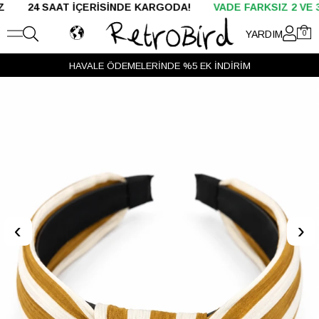
 SAAT İÇERİSİNDE KARGODA!
VADE FARKSIZ 2 VE 3 TAKSİT
YARDIM
0
HAVALE ÖDEMELERİNDE %5 EK İNDİRİM
‹
›