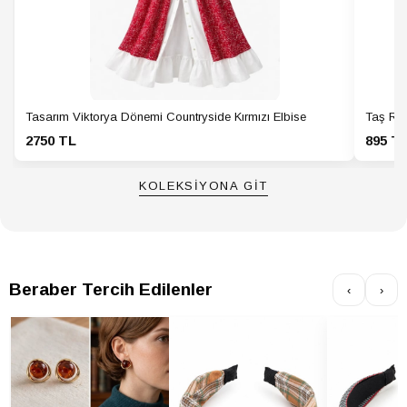
Tasarım Viktorya Dönemi Countryside Kırmızı Elbise
Taş Ren
2750 TL
895 T
KOLEKSİYONA GİT
Beraber Tercih Edilenler
‹
›