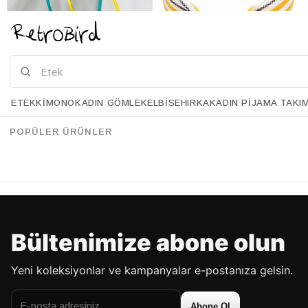
ETEK
KIMONO
KADIN GÖMLEK
ELBISE
HIRKA
KADIN PIJAMA TAKI
Retrobird İkili Saten Kaplama Standart Ebat 4 mm Kadın Saç Taçları
Retrobird Tasarım Sarı Beyaz Düğümlü Taç
%20
%18
34.90 USD
27.90 USD
54.90 USD
44.90 USD
POPÜLER ÜRÜNLER
%70'E VARAN İNDİRİM
%70'E VARAN İNDİRİM
Bültenimize abone olun
Yeni koleksiyonlar ve kampanyalar e-postanıza gelsin.
Abone Ol