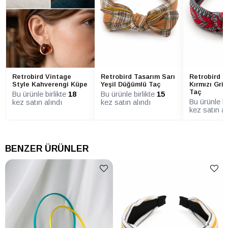
Retrobird Vintage
Retrobird Tasarım Sarı
Retrobird T
Style Kahverengi Küpe
Yeşil Düğümlü Taç
Kırmızı Gri
Taç
Bu ürünle birlikte
18
Bu ürünle birlikte
15
Bu ürünle bi
kez satın alındı
kez satın alındı
kez satın al
BENZER ÜRÜNLER