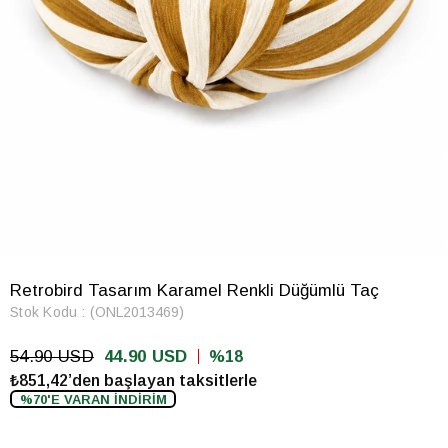
Retrobird Tasarım Karamel Renkli Düğümlü Taç
Stok Kodu
(ONL2013469)
54.90 USD
44.90 USD
18
₺851,42’den başlayan taksitlerle
%70'E VARAN İNDİRİM