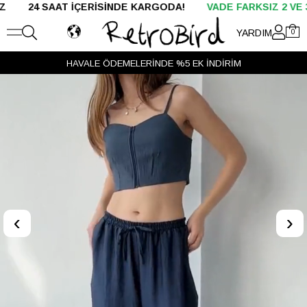
SAAT İÇERİSİNDE KARGODA!
VADE FARKSIZ 2 VE 3 TAKSİT
YARDIM
0
HAVALE ÖDEMELERİNDE %5 EK İNDİRİM
VADE FARKSIZ 2 VE 3 TAKSİT
‹
›