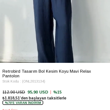
Retrobird Tasarım Bol Kesim Koyu Mavi Relax
Pantolon
Stok Kodu
(ONL2013134)
112.90 USD
95.90 USD
15
₺1.818,51’den başlayan taksitlerle
%70'E VARAN İNDİRİM