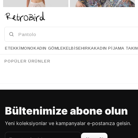
ETEK
KIMONO
KADIN GÖMLEK
ELBISE
HIRKA
KADIN PIJAMA TAKI
Retrobird Tasarım Bol Kesim Krem Pantolon
Retrobird Tasarım Şort Astarlı Açık Mavi Şifon Pantolon
%33
%33
95.90 USD
63.90 USD
95.90 USD
63.90 USD
POPÜLER ÜRÜNLER
%70'E VARAN İNDİRİM
%70'E VARAN İNDİRİM
Bültenimize abone olun
Yeni koleksiyonlar ve kampanyalar e-postanıza gelsin.