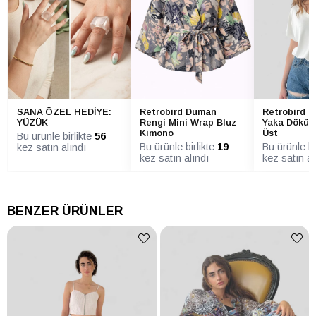
Retrobird B
SANA ÖZEL HEDİYE:
Retrobird Duman
Yaka Döküm
YÜZÜK
Rengi Mini Wrap Bluz
Üst
Kimono
Bu ürünle birlikte
56
Bu ürünle bi
Bu ürünle birlikte
19
kez satın alındı
kez satın al
kez satın alındı
BENZER ÜRÜNLER