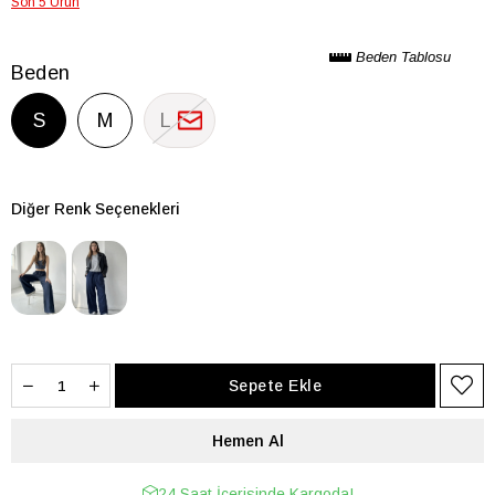
Son 5 Ürün
Beden Tablosu
Beden
S
M
L
Diğer Renk Seçenekleri
24 Saat İçerisinde Kargoda!