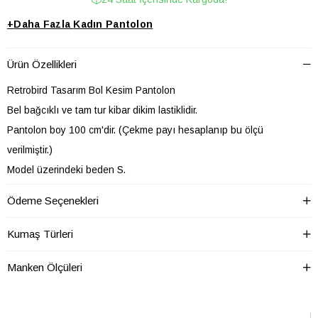
+
Daha Fazla
Kadın Pantolon
Ürün Özellikleri
Retrobird Tasarım Bol Kesim Pantolon
Bel bağcıklı ve tam tur kibar dikim lastiklidir.
Pantolon boy 100 cm'dir. (Çekme payı hesaplanıp bu ölçü
verilmiştir.)
Model üzerindeki beden S.
Kumaş: %50 pamuk, %50 polyester dokuma kumaş. (Mevsimlik
Ödeme Seçenekleri
kumaş)
Geniş kalıptır. L bedeni 80-100 kg aralığına öneriyoruz.
Kumaş Türleri
Bahar ayları ve yaz mevsimi kullanıma uygundur. İç göstermez.
Manken Ölçüleri
SOĞUK SUDA YIKAYINIZ