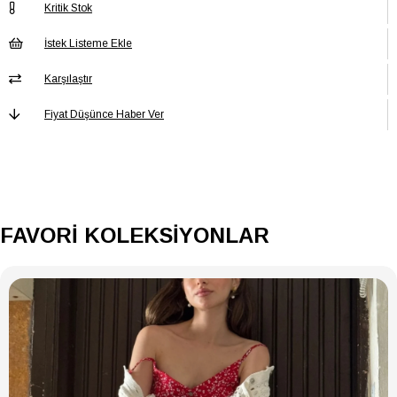
Kritik Stok
PANTOLON
Astarsız
Astar Durumu
İstek Listeme Ekle
PANTOLON
Baskısız
Baskı/Nakış
Karşılaştır
Tekniği
Fiyat Düşünce Haber Ver
PANTOLON Bel
Yüksek Bel
PANTOLON Boy
Regular
PANTOLON Cep
Çift cepli
PANTOLON
Kadın / Kız
Cinsiyet
FAVORİ KOLEKSİYONLAR
PANTOLON
Düz
Desen
PANTOLON Ek
Ek Özellik Mevcut Değil
Özellik
PANTOLON
Orta
Kalınlık
PANTOLON
Regular
Kalıp