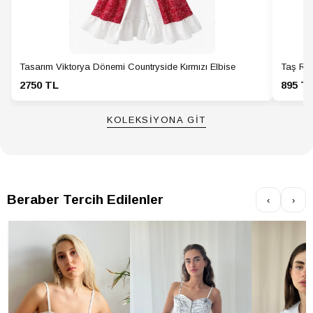
Tasarım Viktorya Dönemi Countryside Kırmızı Elbise
Taş Ren
2750 TL
895 T
KOLEKSİYONA GİT
Beraber Tercih Edilenler
‹
›