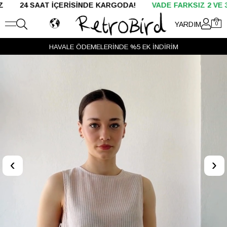
AT İÇERİSİNDE KARGODA!
VADE FARKSIZ 2 VE 3 TAKSİT
YARDIM
0
HAVALE ÖDEMELERİNDE %5 EK İNDİRİM
‹
›