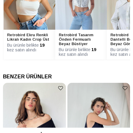
Retrobird Ekru Renkli
Retrobird Tasarım
Retrobird T
Likralı Kadın Crop Üst
Önden Fermuarlı
Dantelli Be
Beyaz Büstiyer
Beyaz Göml
Bu ürünle birlikte
19
Bu ürünle birlikte
19
Bu ürünle bi
kez satın alındı
kez satın alındı
kez satın al
BENZER ÜRÜNLER