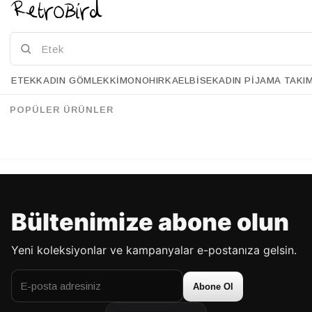
ETEK
KADIN GÖMLEK
KIMONO
HIRKA
ELBISE
KADIN PIJAMA TAKI
Retrobird Uzun Kollu Önü Düğümlü Siyah Crop Bluz
Retrobird Yanları Bağcıklı Lacivert Yoga Üst
%43
%40
95.90 USD
54.90 USD
67.90 USD
40.90 USD
POPÜLER ÜRÜNLER
%70'E VARAN İNDİRİM
%70'E VARAN İNDİRİM
Bültenimize abone olun
Yeni koleksiyonlar ve kampanyalar e-postanıza gelsin.
Abone Ol