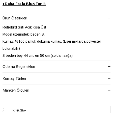
+
Daha Fazla
Bluz/Tunik
Ürün Özellikleri
Retrobird Sırtı Açık Kısa Üst
Model üzerindeki beden S.
Kumaş: %100 pamuk dokuma kumaş. (Eser miktarda polyester
bulunabilir)
S beden boy 44 cm, en 50 cm (soldan sağa)
M beden boy 44 cm, en 53 cm (soldan sağa)
Ödeme Seçenekleri
L beden boy 44 cm, en 56 cm (soldan sağa)
SOĞUK SUDA YIKAYINIZ
Kumaş Türleri
Pamuk oranı yüksek kumaşlarda ilk yıkamada %10 çekme yapabilir.
Manken Ölçüleri
Ürün açıklamalarındaki ölçüler çekme payı hesaplanıp verilmiştir.
Yıkadığınız ürünü ütülemeden ölçüm yapmayınız.
Kritik Stok