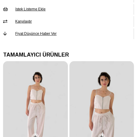
Astar Durumu
Astarsız
İstek Listeme Ekle
Baskı/Nakış
Baskısız
Tekniği
Karşılaştır
Boy
Regular
Fiyat Düşünce Haber Ver
Cep
Cepsiz
Cinsiyet
Kadın / Kız
TAMAMLAYICI ÜRÜNLER
Desen
Desenli
Ek Özellik
Ek Özellik Mevcut Değil
Kalınlık
Orta
Kalıp
Regular
Kap
Kapsız
Kapama Şekli
Düğmeli
Kemer/Kuşak
Kemersiz
Durumu
Kol Boyu
Kolsuz