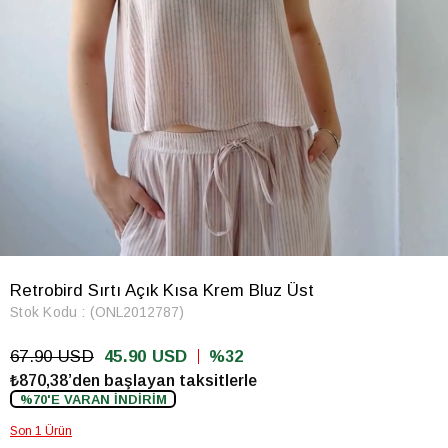
Retrobird Sırtı Açık Kısa Krem Bluz Üst
Stok Kodu
(ONL2012787)
67.90 USD
45.90 USD
32
₺870,38’den başlayan taksitlerle
%70'E VARAN İNDİRİM
Son 1 Ürün