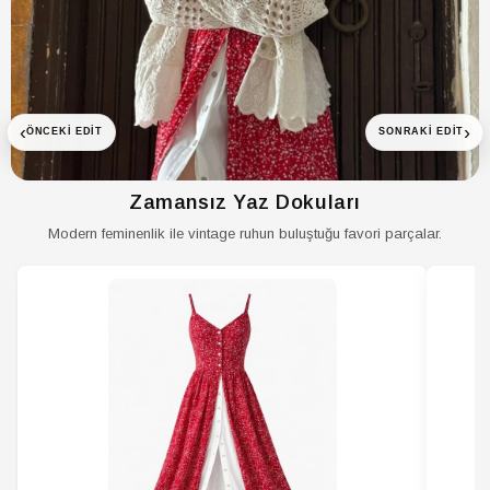
Yaş
Tüm Yaş Grupları
Yaş Grubu
Yetişkin
‹
›
ÖNCEKI EDIT
SONRAKI EDIT
Zamansız Yaz Dokuları
Modern feminenlik ile vintage ruhun buluştuğu favori parçalar.