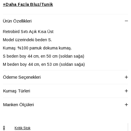
+
Daha Fazla
Bluz/Tunik
Ürün Özellikleri
Retrobird Sırtı Açık Kısa Üst
Model üzerindeki beden S.
Kumaş: %100 pamuk dokuma kumaş.
S beden boy 44 cm, en 50 cm (soldan sağa)
M beden boy 44 cm, en 53 cm (soldan sağa)
L beden boy 44 cm, en 56 cm (soldan sağa)
Ödeme Seçenekleri
SOĞUK SUDA YIKAYINIZ
Pamuk oranı yüksek kumaşlarda ilk yıkamada %10 çekme yapabilir.
Kumaş Türleri
Ürün açıklamalarındaki ölçüler çekme payı hesaplanıp verilmiştir.
Manken Ölçüleri
Yıkadığınız ürünü ütülemeden ölçüm yapmayınız.
Astar Durumu
Astarsız
Kritik Stok