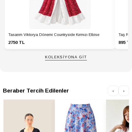
Yaş Grubu
Yetişkin
Tasarım Viktorya Dönemi Countryside Kırmızı Elbise
Taş Ren
2750 TL
895 T
KOLEKSİYONA GİT
Beraber Tercih Edilenler
‹
›