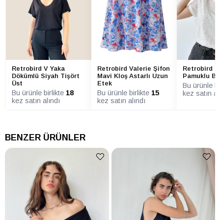
Retrobird V Yaka
Retrobird B
Retrobird Valerie Şifon
Dökümlü Siyah Tişört
Pamuklu Be
Mavi Kloş Astarlı Uzun
Üst
Etek
Bu ürünle bi
Bu ürünle birlikte
18
Bu ürünle birlikte
15
kez satın al
kez satın alındı
kez satın alındı
BENZER ÜRÜNLER