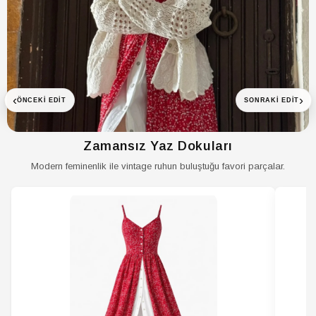
Koleksiyon
Design
Kumaş Tipi
Dokuma
Materyal
Pamuk Polyester
Ortam
Back to School
‹
›
ÖNCEKI EDIT
SONRAKI EDIT
Paket İçeriği
Tekli
Persona
Fashion Forward
Zamansız Yaz Dokuları
Sezon
Yaz
Modern feminenlik ile vintage ruhun buluştuğu favori parçalar.
Siluet
Straight
Stil
Günlük
Sürdürülebilirlik
Hayır
Detayı
Ürün Tipi
Düz
Yaka Tipi
Bisiklet Yaka
Yaş
Tüm Yaş Grupları