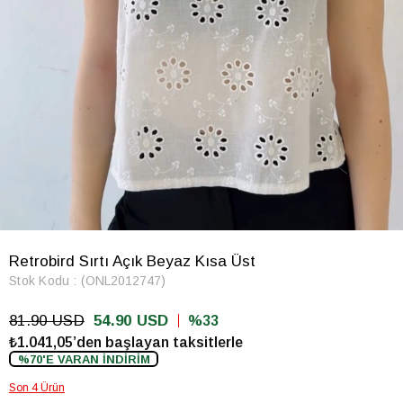
Retrobird Sırtı Açık Beyaz Kısa Üst
Stok Kodu
(ONL2012747)
81.90 USD
54.90 USD
33
₺1.041,05’den başlayan taksitlerle
%70'E VARAN İNDİRİM
Son 4 Ürün