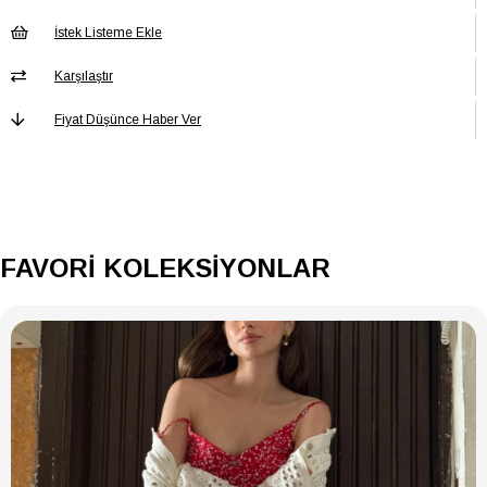
Baskı/Nakış
Baskısız
Tekniği
İstek Listeme Ekle
Boy
Kısa
Karşılaştır
Cep
Cepsiz
Fiyat Düşünce Haber Ver
Cinsiyet
Kadın / Kız
Desen
Desenli
Ek Özellik
Ek Özellik Mevcut Değil
Kalınlık
İnce
FAVORİ KOLEKSİYONLAR
Kalıp
Regular
Kap
Kapsız
Kapama Şekli
Düğmeli
Kemer/Kuşak
Kemersiz
Durumu
Kol Boyu
Kolsuz
Kol Tipi
Kolsuz