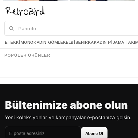
ETEK
KIMONO
KADIN GÖMLEK
ELBISE
HIRKA
KADIN PIJAMA TAKI
Retrobird Uzun Kollu Önü Düğümlü Siyah Crop Bluz
Retrobird Yanları Bağcıklı Lacivert Yoga Üst
%43
%40
95.90 USD
54.90 USD
67.90 USD
40.90 USD
POPÜLER ÜRÜNLER
%70'E VARAN İNDİRİM
%70'E VARAN İNDİRİM
Bültenimize abone olun
Yeni koleksiyonlar ve kampanyalar e-postanıza gelsin.
Abone Ol