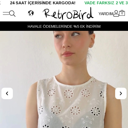
AT İÇERİSİNDE KARGODA!
VADE FARKSIZ 2 VE 3 TAKSİT
YARDIM
0
HAVALE ÖDEMELERİNDE %5 EK İNDİRİM
VADE FARKSIZ 2 VE 3 TAKSİT
‹
›