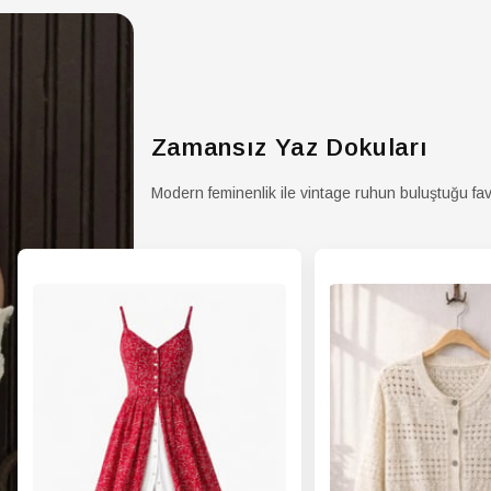
HIRK
Pers
HIRK
Sezo
HIRK
Silüe
Zamansız Yaz Dokuları
HIRK
Sürdü
Modern feminenlik ile vintage ruhun buluştuğu fav
Deta
HIRK
Deta
HIRK
Tipi
HIRK
Tipi
HIRK
Grub
HIRK
Yıka
Talim