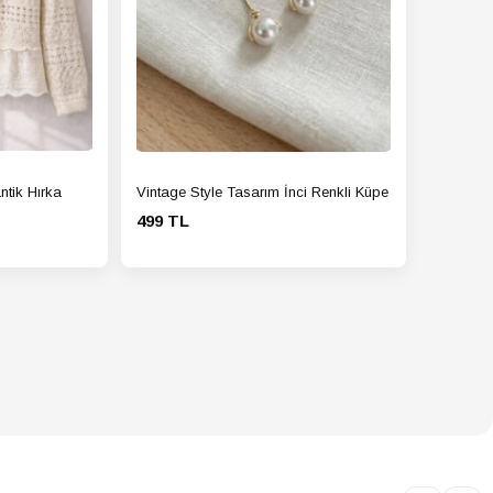
kurutmayın. Ütü yapmak
isterseniz (gerekli olmamalıdır),
buharla veya ürün hafif
nemliyken yapın.
ntik Hırka
Vintage Style Tasarım İnci Renkli Küpe
499 TL