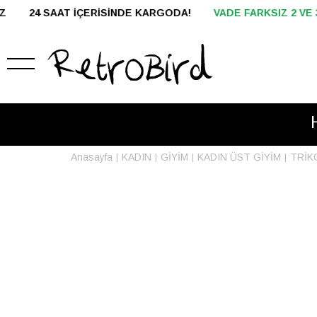
KARGODA!
VADE FARKSIZ 2 VE 3 TAKSİT
HAVALE İLE ÖDEM
Anasayfa
KADIN
GİYİM
KADIN ÜST GİYİM
TRİK