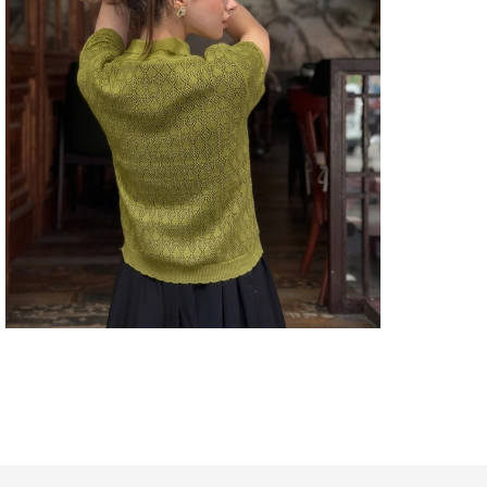
HIRK
Boyu
HIRK
Tipi
HIRK
Kole
HIRK
Kuma
HIRK
Duru
HIRK
Mate
HIRK
Menş
HIRK
Orta
HIRK
İçeri
HIRK
Sayıs