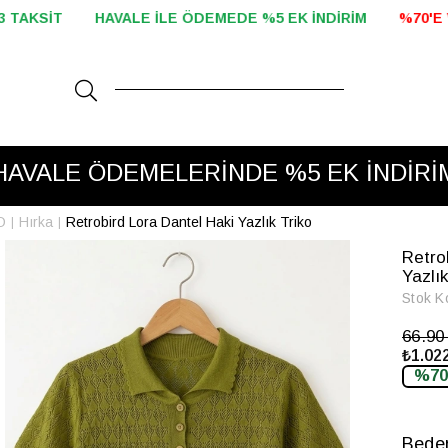
EDE %5 EK İNDİRİM
%70'E VARAN İNDİRİM BAŞLADI!
2000 
HAVALE ÖDEMELERİNDE %5 EK İNDİRİ
O
Hırka
Retrobird Lora Dantel Haki Yazlık Triko
Retro
Yazlık
Stok K
66.9
₺1.022
%70
Bede