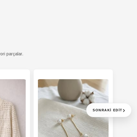
A
Fashion Forward
ona
A
İlkbahar / Sonbahar
n
A
Relaxed
t
A
Hayır
rülebilirlik
ori parçalar.
yı
A Ürün
Düğme
yı
A Ürün
Düz
A Yaka
Polo Yaka
›
A Yaş
Yetişkin
SONRAKI EDIT
u
A
Hassas yıkama programında
ma
yıkayın (30°C - 40°C). Ağartıcı
atı
kullanmayın. Nazikçe kurutun,
kurutma makinesinde