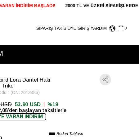
TL VE ÜZERİ SİPARİŞLERDE KARGO ÜCRETSİZ 24 SAA
SİPARİŞ TAKİBİ
ÜYE GIRIŞI
YARDIM
0
M
bird Lora Dantel Haki
 Triko
odu
(ONL2013485)
0 USD
53.90 USD
19
,08’den başlayan taksitlerle
'E VARAN İNDİRİM
Beden Tablosu
n