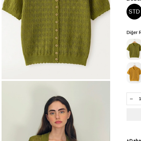
STD
Diğer 
+
Daha