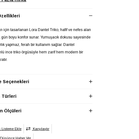
zellikleri
rı için tasarlanan Lora Dantel Triko, hafif ve nefes alan
a gün boyu konfor sunar. Yumuşacık dokusu sayesinde
ırlık yapmaz, ferah bir kullanım sağlar. Dantel
ü ince triko örgüsüyle hem zarif hem modern bir
atır.
 bedendir. Esnek yapısı sayesinde XS, S, M ve L
 Seçenekleri
rle uyumludur.
Türleri
mbinlerde rahatlıkla kullanılabilir; ister eteklerle
bir stil, ister pantolonlarla daha modern bir görünüm
 Ölçüleri
ilirsiniz.
A
Baskısız
/Nakış
k Listeme Ekle
Karşılaştır
ği
 Düşünce Haber Ver