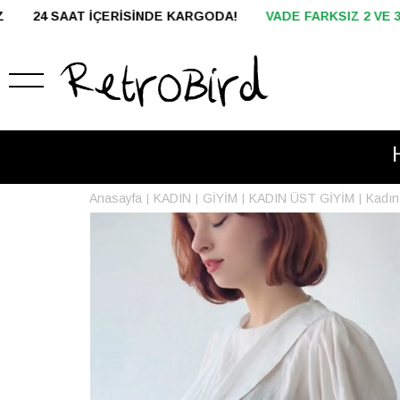
GODA!
VADE FARKSIZ 2 VE 3 TAKSİT
HAVALE İLE ÖDEMEDE 
Anasayfa
KADIN
GİYİM
KADIN ÜST GİYİM
Kadın