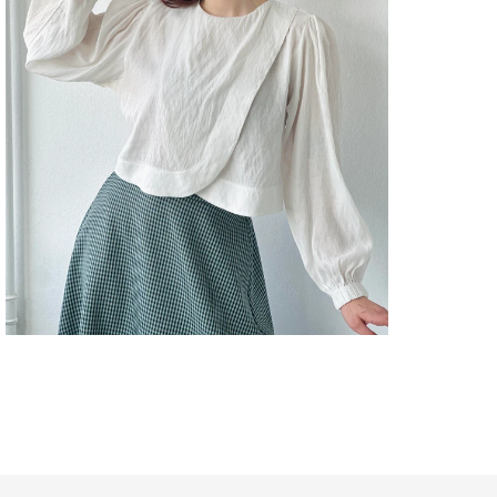
Kol T
GÖM
Kole
GÖM
Kuma
GÖM
Mate
GÖM
Orta
GÖM
Pake
İçeri
GÖM
Pers
GÖM
Sürdü
Deta
GÖM
Yaka 
GÖM
Yaş 