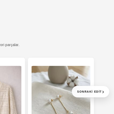
ori parçalar.
›
SONRAKI EDIT