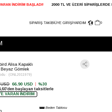
VE ÜZERİ SİPARİŞLERDE KARGO ÜCRETSİZ 24 SAAT İ
SİPARİŞ TAKİBİ
ÜYE GIRIŞI
YARDIM
0
M
bird Alisa Kapaklı
 Beyaz Gömlek
odu
(ONL2011979)
0 USD
66.90 USD
30
,60’den başlayan taksitlerle
'E VARAN İNDİRİM
Beden Tablosu
n