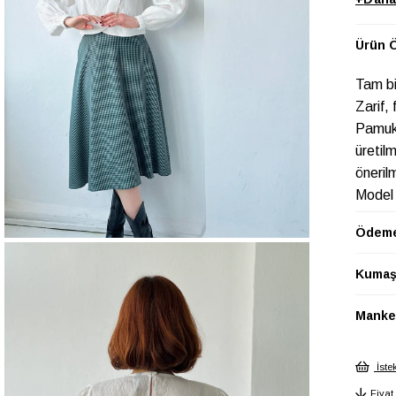
Ürün Ö
Tam bi
Zarif, 
Pamuk 
üretilm
öneril
Model 
S bed
Ödeme
Kol bo
Boy 43
Kumaş 
M ve L
bedenl
Manken
GÖM
Baskı
Tekni
İste
GÖM
Fiyat