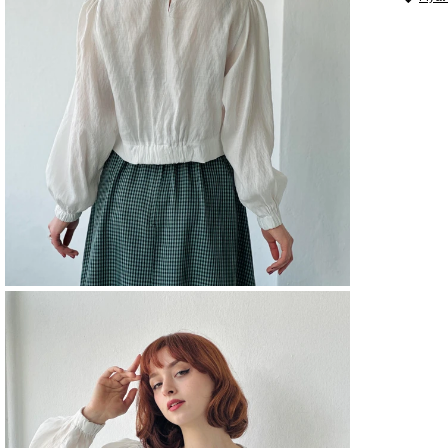
Boy
GÖM
Cep
GÖM
Cinsi
GÖM
Dese
GÖM
Özell
GÖM
Kalıp
GÖM
Kapa
Şekli
GÖM
Keme
Duru
GÖM
Kol 
GÖM