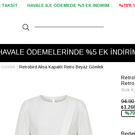
%5 EK İNDİRİM
%70'E VARAN İNDİRİM BAŞLADI!
2000 TL 
HAVALE ÖDEMELERİNDE %5 EK İNDİRİ
 Gömlek
Retrobird Alisa Kapaklı Retro Beyaz Gömlek
Retro
Retro
Stok K
94.9
₺1.268
%70
Bede