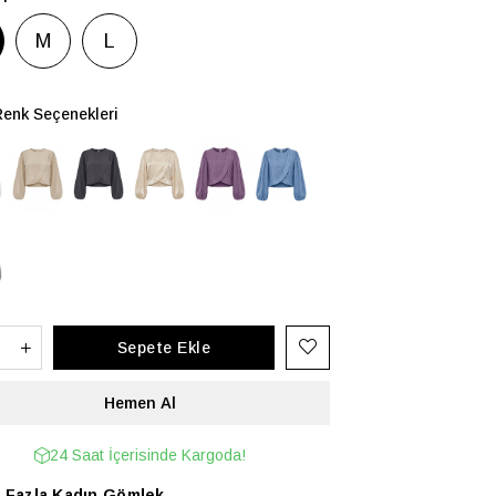
M
L
Renk Seçenekleri
24 Saat İçerisinde Kargoda!
 Fazla
Kadın Gömlek