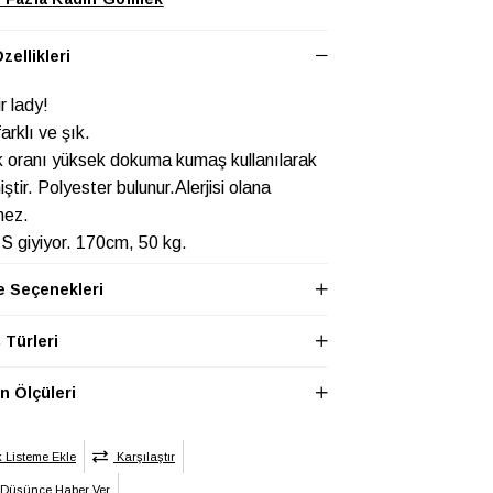
zellikleri
r lady!
farklı ve şık.
oranı yüksek dokuma kumaş kullanılarak
iştir. Polyester bulunur.Alerjisi olana
mez.
S giyiyor. 170cm, 50 kg.
en:
 Seçenekleri
yu 58 cm.
 cm, En 45 cm, Omuz 40 cm’dir.
Türleri
 bedenlerinde En 2'şer cm büyür. Tüm
erde boy: 43 cm’dir.
 Ölçüleri
LEK
Baskısız
/Nakış
ği
k Listeme Ekle
Karşılaştır
LEK
Kısa
 Düşünce Haber Ver