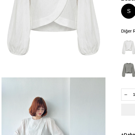
S
Diğer 
+
Daha