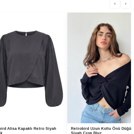
‹
›
ird Alisa Kapaklı Retro Siyah
Retrobird Uzun Kollu Önü Düğüm
k
Siyah Crop Bluz