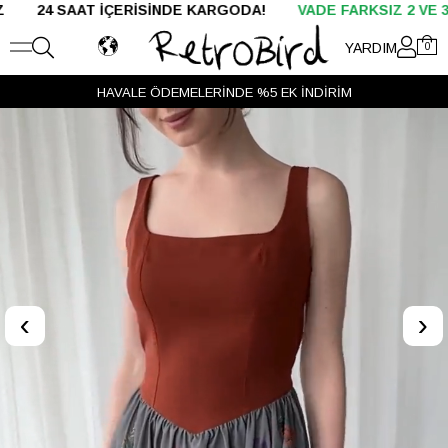
AAT İÇERİSİNDE KARGODA!
VADE FARKSIZ 2 VE 3 TAKSİT
YARDIM
0
HAVALE ÖDEMELERİNDE %5 EK İNDİRİM
‹
›