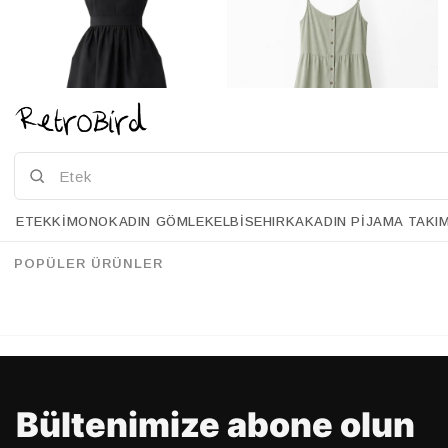
ETEK
KIMONO
KADIN GÖMLEK
ELBISE
HIRKA
KADIN PIJAMA TAKI
Retrobird Mandy Uzun Midi Boy Jile Siyah Elbise
Retrobird Adel Çağla Askılı Elbise
%28
%28
157.90 USD
113.90 USD
157.90 USD
112.90 USD
POPÜLER ÜRÜNLER
%70'E VARAN İNDİRİM
%70'E VARAN İNDİRİM
Bültenimize abone olun