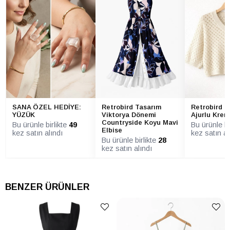
ELBİSE
Hayır
Sürdürülebilirlik
Detayı
ELBİSE Ürün
Kuşaklı
Detayı
ELBİSE Yaka
U Yaka
Tipi
ELBİSE Yaş
Tüm Yaş Grupları
ELBİSE Yıkama
Hassas yıkama programında yıkayın
SANA ÖZEL HEDİYE:
Retrobird Tasarım
Retrobird L
Talimatı
(30°C - 40°C). Ağartıcı kullanmayın.
YÜZÜK
Viktorya Dönemi
Ajurlu Krem
Nazikçe kurutun, kurutma makinesinde
Countryside Koyu Mavi
Bu ürünle birlikte
49
Bu ürünle bi
kurutmayın. Ütü yapmak isterseniz
Elbise
(gerekli olmamalıdır), buharla veya ürün
kez satın alındı
kez satın al
hafif nemliyken yapın.
Bu ürünle birlikte
28
kez satın alındı
BENZER ÜRÜNLER