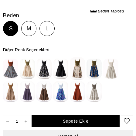
Beden Tablosu
Beden
S
M
L
Diğer Renk Seçenekleri