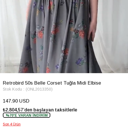
Retrobird 50s Belle Corset Tuğla Midi Elbise
Stok Kodu
(ONL2013350)
147.90 USD
₺2.804,57’den başlayan taksitlerle
%70'E VARAN İNDİRİM
Son 4 Ürün