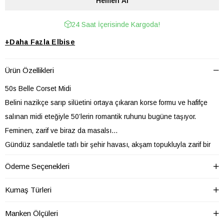
24 Saat İçerisinde Kargoda!
+
Daha Fazla
Elbise
Ürün Özellikleri
50s Belle Corset Midi
Belini nazikçe sarıp silüetini ortaya çıkaran korse formu ve hafifçe
salınan midi eteğiyle 50’lerin romantik ruhunu bugüne taşıyor.
Feminen, zarif ve biraz da masalsı…
Gündüz sandaletle tatlı bir şehir havası, akşam topukluyla zarif bir
davet enerjisi yaratır.
Ödeme Seçenekleri
Dolabında her zaman iyi hissettiren o “özel” elbise.
Kumaş Türleri
Detaylar
Manken Ölçüleri
İki yandan cepli tasarımı günlük kullanımda konfor sağlar. Rahat